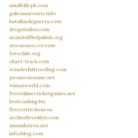
smallvilleph.com
galiciasuroeste.info
batallasdeguerra.com
dregstudios.com
neatstuffhelpskids.org
moraessoccer.com
forochile.org
chart-track.com
wonderfultraveling.com
promocioname.net
wimaxworld.com
freeonlinecricketgames.net
bestcashing.biz
firerestrictions.us
archiesbrooklyn.com
muambeiros.net
infozblog.com