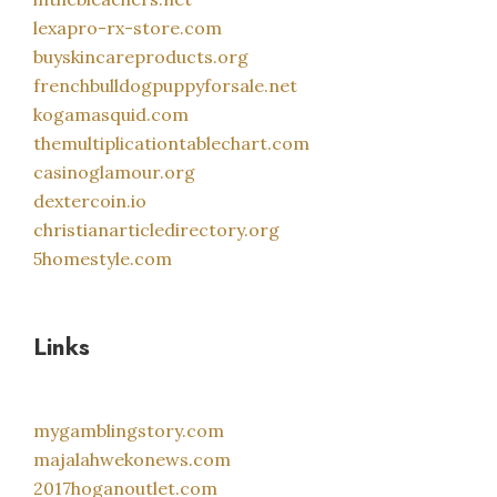
lexapro-rx-store.com
buyskincareproducts.org
frenchbulldogpuppyforsale.net
kogamasquid.com
themultiplicationtablechart.com
casinoglamour.org
dextercoin.io
christianarticledirectory.org
5homestyle.com
Links
mygamblingstory.com
majalahwekonews.com
2017hoganoutlet.com