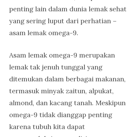
penting lain dalam dunia lemak sehat
yang sering luput dari perhatian –
asam lemak omega-9.
Asam lemak omega-9 merupakan
lemak tak jenuh tunggal yang
ditemukan dalam berbagai makanan,
termasuk minyak zaitun, alpukat,
almond, dan kacang tanah. Meskipun
omega-9 tidak dianggap penting
karena tubuh kita dapat