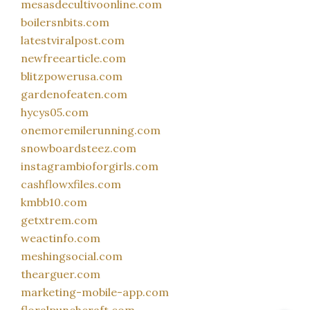
mesasdecultivoonline.com
boilersnbits.com
latestviralpost.com
newfreearticle.com
blitzpowerusa.com
gardenofeaten.com
hycys05.com
onemoremilerunning.com
snowboardsteez.com
instagrambioforgirls.com
cashflowxfiles.com
kmbb10.com
getxtrem.com
weactinfo.com
meshingsocial.com
thearguer.com
marketing-mobile-app.com