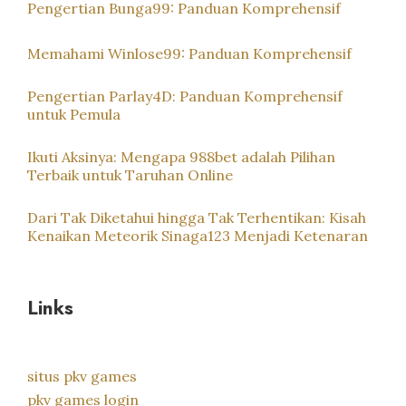
Pengertian Bunga99: Panduan Komprehensif
Memahami Winlose99: Panduan Komprehensif
Pengertian Parlay4D: Panduan Komprehensif
untuk Pemula
Ikuti Aksinya: Mengapa 988bet adalah Pilihan
Terbaik untuk Taruhan Online
Dari Tak Diketahui hingga Tak Terhentikan: Kisah
Kenaikan Meteorik Sinaga123 Menjadi Ketenaran
Links
situs pkv games
pkv games login