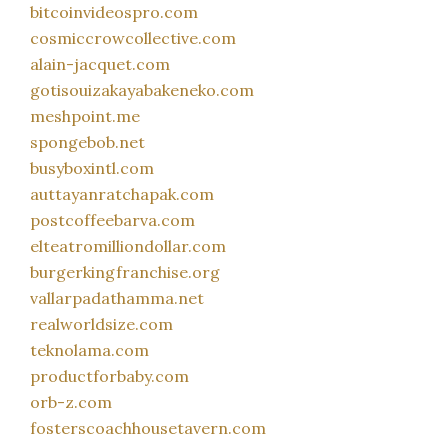
bitcoinvideospro.com
cosmiccrowcollective.com
alain-jacquet.com
gotisouizakayabakeneko.com
meshpoint.me
spongebob.net
busyboxintl.com
auttayanratchapak.com
postcoffeebarva.com
elteatromilliondollar.com
burgerkingfranchise.org
vallarpadathamma.net
realworldsize.com
teknolama.com
productforbaby.com
orb-z.com
fosterscoachhousetavern.com