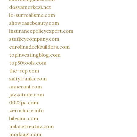
dosyamerkezi.net
le-surrealisme.com
showcasebeauty.com
insurancepolicyexpert.com
statkeycompany.com
carolinadeckbuilders.com
topinvestingblog.com
top50tools.com
the-rep.com
saltyfranks.com
annerani.com
jazzatude.com
0022pa.com
zeroshare.info
bilesinc.com
milaretreatnz.com
modaagi.com