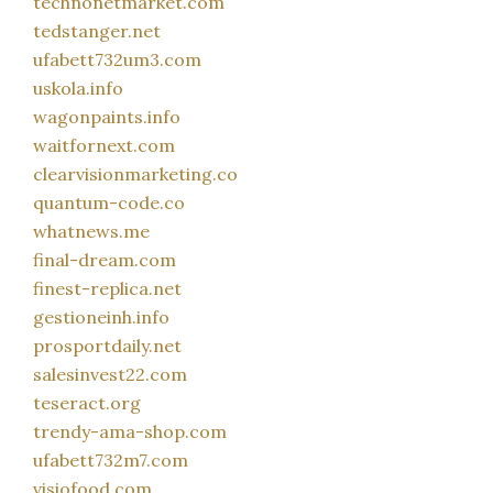
technonetmarket.com
tedstanger.net
ufabett732um3.com
uskola.info
wagonpaints.info
waitfornext.com
clearvisionmarketing.co
quantum-code.co
whatnews.me
final-dream.com
finest-replica.net
gestioneinh.info
prosportdaily.net
salesinvest22.com
teseract.org
trendy-ama-shop.com
ufabett732m7.com
visiofood.com