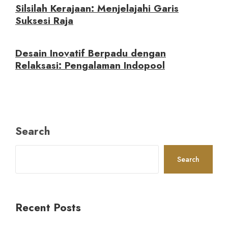
Silsilah Kerajaan: Menjelajahi Garis
Suksesi Raja
Desain Inovatif Berpadu dengan
Relaksasi: Pengalaman Indopool
Search
Search
Recent Posts