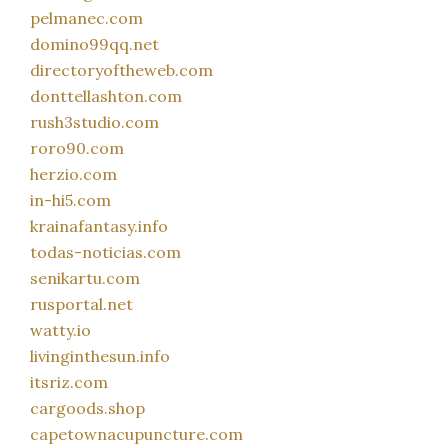
pelmanec.com
domino99qq.net
directoryoftheweb.com
donttellashton.com
rush3studio.com
roro90.com
herzio.com
in-hi5.com
krainafantasy.info
todas-noticias.com
senikartu.com
rusportal.net
watty.io
livinginthesun.info
itsriz.com
cargoods.shop
capetownacupuncture.com