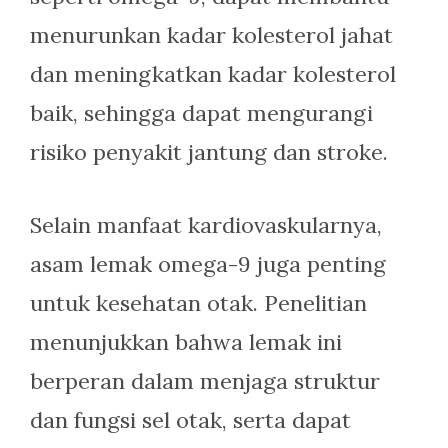
menurunkan kadar kolesterol jahat
dan meningkatkan kadar kolesterol
baik, sehingga dapat mengurangi
risiko penyakit jantung dan stroke.
Selain manfaat kardiovaskularnya,
asam lemak omega-9 juga penting
untuk kesehatan otak. Penelitian
menunjukkan bahwa lemak ini
berperan dalam menjaga struktur
dan fungsi sel otak, serta dapat