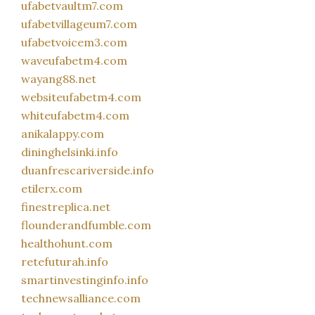
ufabetvaultm7.com
ufabetvillageum7.com
ufabetvoicem3.com
waveufabetm4.com
wayang88.net
websiteufabetm4.com
whiteufabetm4.com
anikalappy.com
dininghelsinki.info
duanfrescariverside.info
etilerx.com
finestreplica.net
flounderandfumble.com
healthohunt.com
retefuturah.info
smartinvestinginfo.info
technewsalliance.com