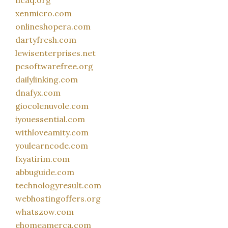
ncaq.org
xenmicro.com
onlineshopera.com
dartyfresh.com
lewisenterprises.net
pcsoftwarefree.org
dailylinking.com
dnafyx.com
giocolenuvole.com
iyouessential.com
withloveamity.com
youlearncode.com
fxyatirim.com
abbuguide.com
technologyresult.com
webhostingoffers.org
whatszow.com
ehomeamerca.com