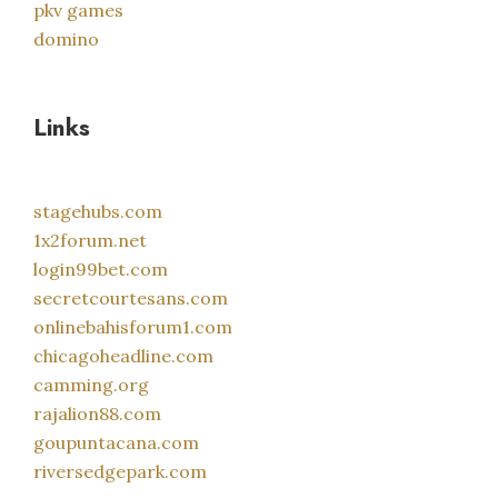
pkv games
domino
Links
stagehubs.com
1x2forum.net
login99bet.com
secretcourtesans.com
onlinebahisforum1.com
chicagoheadline.com
camming.org
rajalion88.com
goupuntacana.com
riversedgepark.com