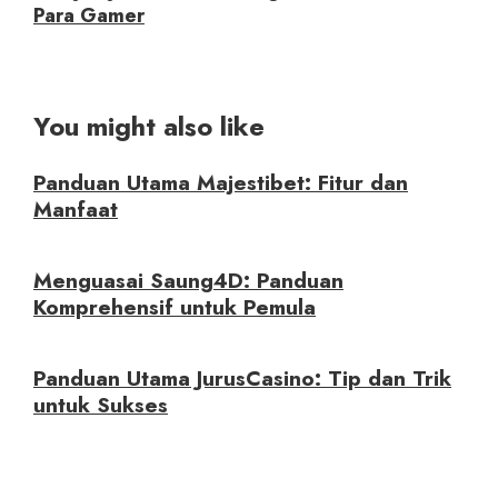
Para Gamer
You might also like
Panduan Utama Majestibet: Fitur dan
Manfaat
Menguasai Saung4D: Panduan
Komprehensif untuk Pemula
Panduan Utama JurusCasino: Tip dan Trik
untuk Sukses