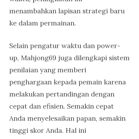
menambahkan lapisan strategi baru
ke dalam permainan.
Selain pengatur waktu dan power-
up, Mahjong69 juga dilengkapi sistem
penilaian yang memberi
penghargaan kepada pemain karena
melakukan pertandingan dengan
cepat dan efisien. Semakin cepat
Anda menyelesaikan papan, semakin
tinggi skor Anda. Hal ini