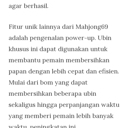
agar berhasil.
Fitur unik lainnya dari Mahjong69
adalah pengenalan power-up. Ubin
khusus ini dapat digunakan untuk
membantu pemain membersihkan
papan dengan lebih cepat dan efisien.
Mulai dari bom yang dapat
membersihkan beberapa ubin
sekaligus hingga perpanjangan waktu
yang memberi pemain lebih banyak
waktu, peningkatan ini