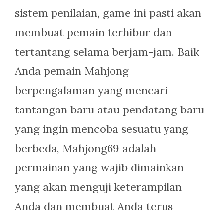
sistem penilaian, game ini pasti akan
membuat pemain terhibur dan
tertantang selama berjam-jam. Baik
Anda pemain Mahjong
berpengalaman yang mencari
tantangan baru atau pendatang baru
yang ingin mencoba sesuatu yang
berbeda, Mahjong69 adalah
permainan yang wajib dimainkan
yang akan menguji keterampilan
Anda dan membuat Anda terus