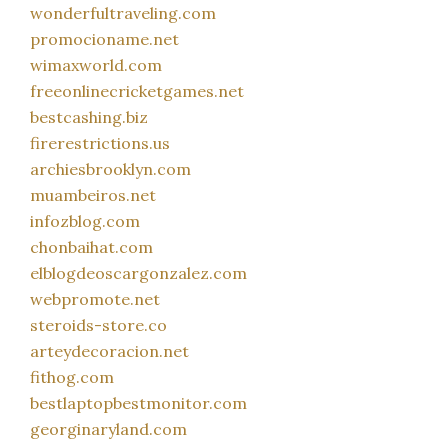
wonderfultraveling.com
promocioname.net
wimaxworld.com
freeonlinecricketgames.net
bestcashing.biz
firerestrictions.us
archiesbrooklyn.com
muambeiros.net
infozblog.com
chonbaihat.com
elblogdeoscargonzalez.com
webpromote.net
steroids-store.co
arteydecoracion.net
fithog.com
bestlaptopbestmonitor.com
georginaryland.com