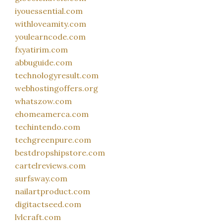
iyouessential.com
withloveamity.com
youlearncode.com
fxyatirim.com
abbuguide.com
technologyresult.com
webhostingoffers.org
whatszow.com
ehomeamerca.com
techintendo.com
techgreenpure.com
bestdropshipstore.com
cartelreviews.com
surfsway.com
nailartproduct.com
digitactseed.com
lvlcraft.com