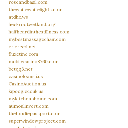
roseandbasil.com
thewhitewhitelights.com
atdhe.ws
heckrodtwetland.org
halfheardinthestillness.com
mybestmassagechair.com
ericreed.net
fluxetine.com
mobilecasino8760.com
betqq3.net
casinoloans5.us
CasinoAuction.us
kipooglecouk.us
mykitchennhome.com
aumoulinvert.com
thefoodiepassport.com
superwindowproject.com