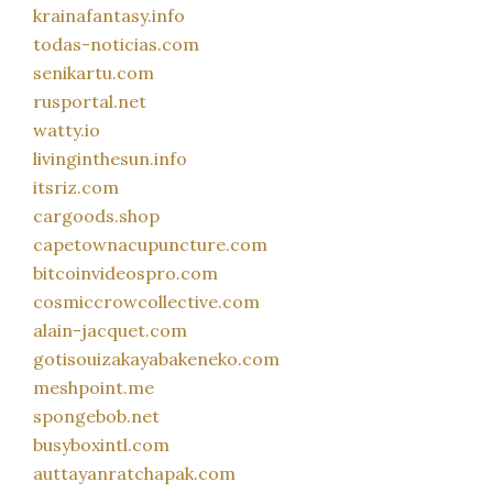
krainafantasy.info
todas-noticias.com
senikartu.com
rusportal.net
watty.io
livinginthesun.info
itsriz.com
cargoods.shop
capetownacupuncture.com
bitcoinvideospro.com
cosmiccrowcollective.com
alain-jacquet.com
gotisouizakayabakeneko.com
meshpoint.me
spongebob.net
busyboxintl.com
auttayanratchapak.com