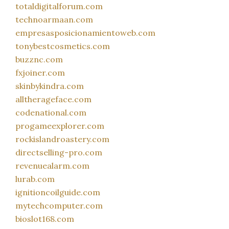
totaldigitalforum.com
technoarmaan.com
empresasposicionamientoweb.com
tonybestcosmetics.com
buzznc.com
fxjoiner.com
skinbykindra.com
alltherageface.com
codenational.com
progameexplorer.com
rockislandroastery.com
directselling-pro.com
revenuealarm.com
lurab.com
ignitioncoilguide.com
mytechcomputer.com
bioslot168.com