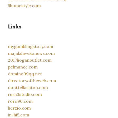
5homestyle.com
Links
mygamblingstory.com
majalahwekonews.com
2017hoganoutlet.com
pelmanec.com
domino99qq.net
directoryoftheweb.com
donttellashton.com
rush3studio.com
roro90.com
herzio.com
in-hi5.com