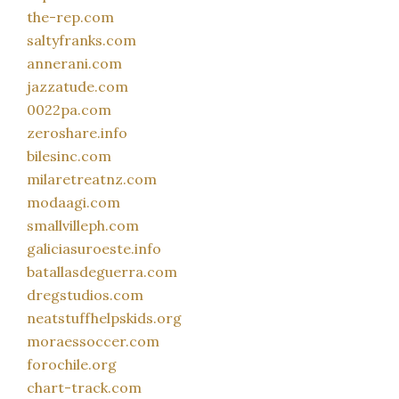
the-rep.com
saltyfranks.com
annerani.com
jazzatude.com
0022pa.com
zeroshare.info
bilesinc.com
milaretreatnz.com
modaagi.com
smallvilleph.com
galiciasuroeste.info
batallasdeguerra.com
dregstudios.com
neatstuffhelpskids.org
moraessoccer.com
forochile.org
chart-track.com