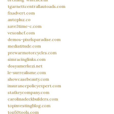
tgarnettcentrallautoads.com
fixadvert.com
autopluz.co
save3time-c.com
vexonhcf.com
demos-pixelsparadise.com
mediatitude.com
prewarmotorcycles.com
simracinglinks.com
dosyamerkezi.net
le-surrealisme.com
showcasebeauty.com
insurancepolicyexpert.com
statkeycompany.com
carolinadeckbuilders.com
topinvestingblog.com
top50tools.com