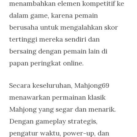
menambahkan elemen kompetitif ke
dalam game, karena pemain
berusaha untuk mengalahkan skor
tertinggi mereka sendiri dan
bersaing dengan pemain lain di
papan peringkat online.
Secara keseluruhan, Mahjong69
menawarkan permainan klasik
Mahjong yang segar dan menarik.
Dengan gameplay strategis,
pengatur waktu, power-up, dan