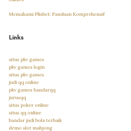
Memahami Plisbet: Panduan Komprehensif
Links
situs pkv games
pkv games login
situs pkv games
judi qq online
pkv games bandarqq
jurusqq
situs poker online
situs qq online
bandar judi bola terbaik
demo slot mahjong