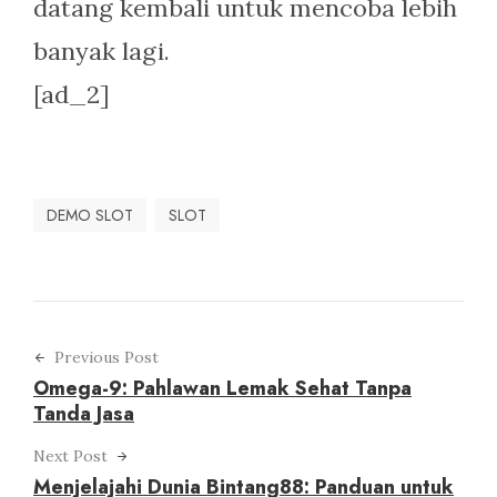
datang kembali untuk mencoba lebih
banyak lagi.
[ad_2]
DEMO SLOT
SLOT
Post navigation
Previous Post
Omega-9: Pahlawan Lemak Sehat Tanpa
Tanda Jasa
Next Post
Menjelajahi Dunia Bintang88: Panduan untuk