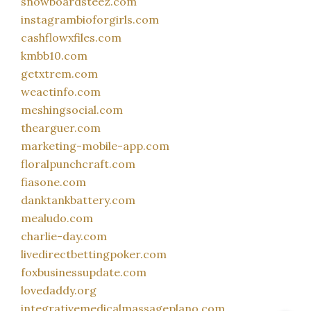
snowboardsteez.com
instagrambioforgirls.com
cashflowxfiles.com
kmbb10.com
getxtrem.com
weactinfo.com
meshingsocial.com
thearguer.com
marketing-mobile-app.com
floralpunchcraft.com
fiasone.com
danktankbattery.com
mealudo.com
charlie-day.com
livedirectbettingpoker.com
foxbusinessupdate.com
lovedaddy.org
integrativemedicalmassageplano.com