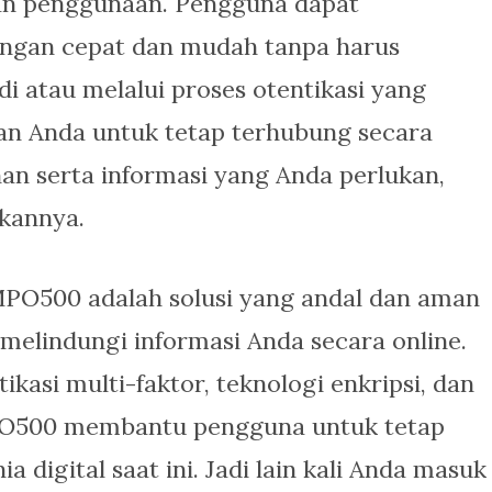
n penggunaan. Pengguna dapat
ngan cepat dan mudah tanpa harus
i atau melalui proses otentikasi yang
an Anda untuk tetap terhubung secara
an serta informasi yang Anda perlukan,
kannya.
MPO500 adalah solusi yang andal dan aman
melindungi informasi Anda secara online.
asi multi-faktor, teknologi enkripsi, dan
MPO500 membantu pengguna untuk tetap
a digital saat ini. Jadi lain kali Anda masuk