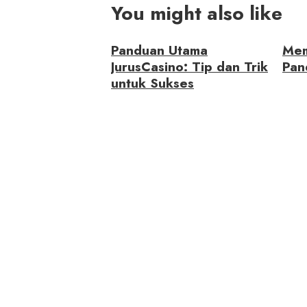
You might also like
Panduan Utama
Mem
JurusCasino: Tip dan Trik
Pan
untuk Sukses