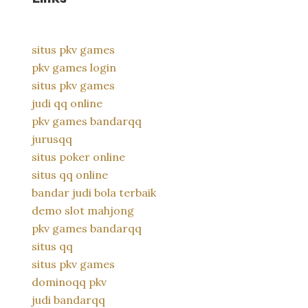
situs pkv games
pkv games login
situs pkv games
judi qq online
pkv games bandarqq
jurusqq
situs poker online
situs qq online
bandar judi bola terbaik
demo slot mahjong
pkv games bandarqq
situs qq
situs pkv games
dominoqq pkv
judi bandarqq