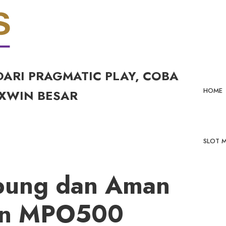
DARI PRAGMATIC PLAY, COBA
HOME
AXWIN BESAR
SLOT 
bung dan Aman
in MPO500