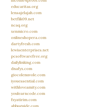
income4proof.com
educaritas.org
lensajelajah.com
betflik09.net
ncaq.org
xenmicro.com
onlineshopera.com
dartyfresh.com
lewisenterprises.net
pcsoftwarefree.org
dailylinking.com
dnafyx.com
giocolenuvole.com
iyouessential.com
withloveamity.com
youlearncode.com
fxyatirim.com
abbuguide.com