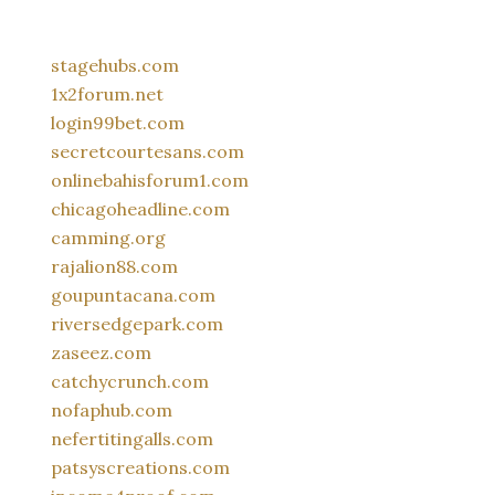
stagehubs.com
1x2forum.net
login99bet.com
secretcourtesans.com
onlinebahisforum1.com
chicagoheadline.com
camming.org
rajalion88.com
goupuntacana.com
riversedgepark.com
zaseez.com
catchycrunch.com
nofaphub.com
nefertitingalls.com
patsyscreations.com