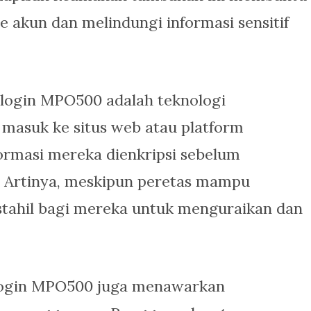
e akun dan melindungi informasi sensitif
login MPO500 adalah teknologi
 masuk ke situs web atau platform
rmasi mereka dienkripsi sebelum
t. Artinya, meskipun peretas mampu
tahil bagi mereka untuk menguraikan dan
 login MPO500 juga menawarkan