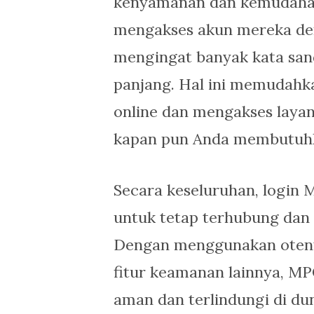
kenyamanan dan kemudaha
mengakses akun mereka de
mengingat banyak kata sand
panjang. Hal ini memudahk
online dan mengakses layan
kapan pun Anda membutuh
Secara keseluruhan, login 
untuk tetap terhubung dan 
Dengan menggunakan otentik
fitur keamanan lainnya, 
aman dan terlindungi di duni