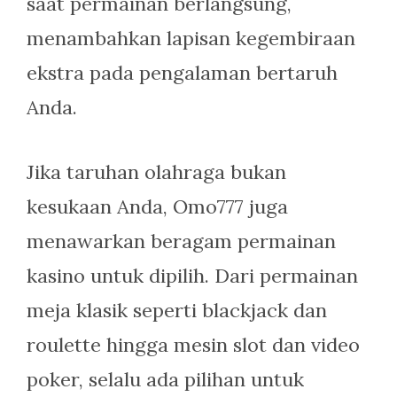
saat permainan berlangsung,
menambahkan lapisan kegembiraan
ekstra pada pengalaman bertaruh
Anda.
Jika taruhan olahraga bukan
kesukaan Anda, Omo777 juga
menawarkan beragam permainan
kasino untuk dipilih. Dari permainan
meja klasik seperti blackjack dan
roulette hingga mesin slot dan video
poker, selalu ada pilihan untuk