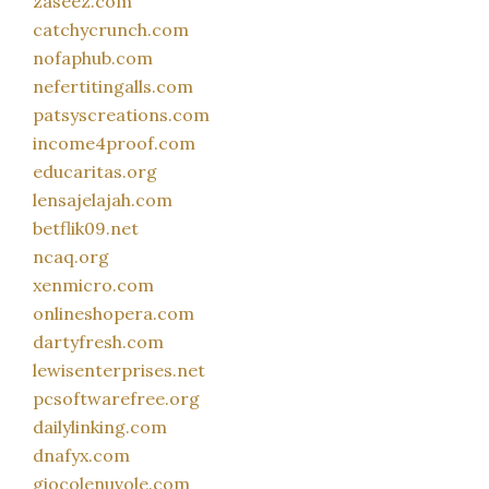
zaseez.com
catchycrunch.com
nofaphub.com
nefertitingalls.com
patsyscreations.com
income4proof.com
educaritas.org
lensajelajah.com
betflik09.net
ncaq.org
xenmicro.com
onlineshopera.com
dartyfresh.com
lewisenterprises.net
pcsoftwarefree.org
dailylinking.com
dnafyx.com
giocolenuvole.com