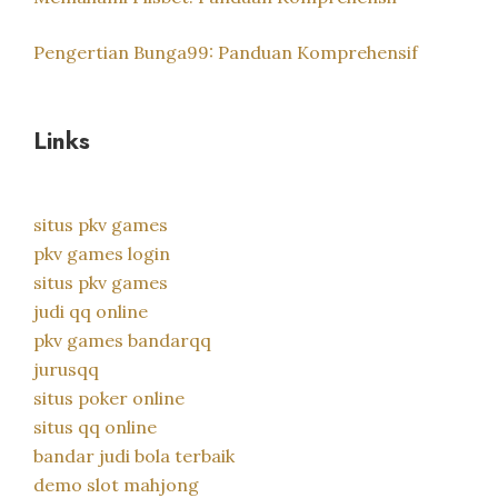
Pengertian Bunga99: Panduan Komprehensif
Links
situs pkv games
pkv games login
situs pkv games
judi qq online
pkv games bandarqq
jurusqq
situs poker online
situs qq online
bandar judi bola terbaik
demo slot mahjong