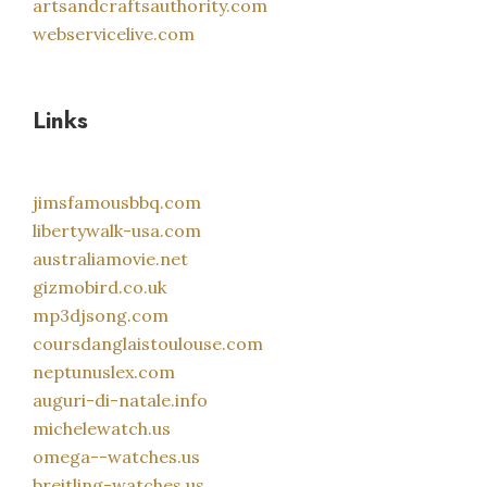
artsandcraftsauthority.com
webservicelive.com
Links
jimsfamousbbq.com
libertywalk-usa.com
australiamovie.net
gizmobird.co.uk
mp3djsong.com
coursdanglaistoulouse.com
neptunuslex.com
auguri-di-natale.info
michelewatch.us
omega--watches.us
breitling-watches.us