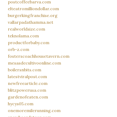
postcoffeebarva.com
elteatromilliondollar.com
burgerkingfranchise.org
vallarpadathamma.net
realworldsize.com
teknolama.com
productforbaby.com
orb-z.com
fosterscoachhousetavern.com
mesasdecultivoonline.com
boilersnbits.com
latestviralpost.com
newfreearticle.com
blitzpowerusa.com
gardenofeaten.com
hycys05.com
onemoremilerunning.com