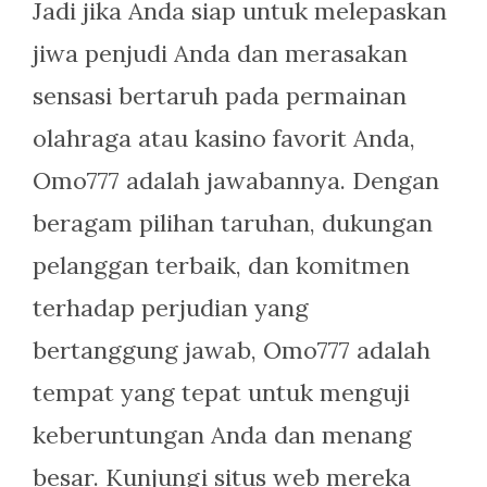
Jadi jika Anda siap untuk melepaskan
jiwa penjudi Anda dan merasakan
sensasi bertaruh pada permainan
olahraga atau kasino favorit Anda,
Omo777 adalah jawabannya. Dengan
beragam pilihan taruhan, dukungan
pelanggan terbaik, dan komitmen
terhadap perjudian yang
bertanggung jawab, Omo777 adalah
tempat yang tepat untuk menguji
keberuntungan Anda dan menang
besar. Kunjungi situs web mereka