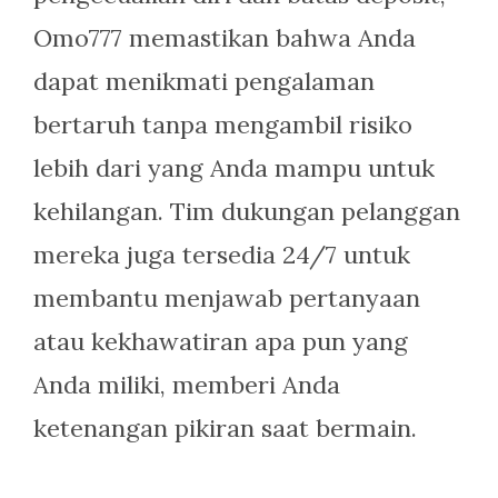
Omo777 memastikan bahwa Anda
dapat menikmati pengalaman
bertaruh tanpa mengambil risiko
lebih dari yang Anda mampu untuk
kehilangan. Tim dukungan pelanggan
mereka juga tersedia 24/7 untuk
membantu menjawab pertanyaan
atau kekhawatiran apa pun yang
Anda miliki, memberi Anda
ketenangan pikiran saat bermain.