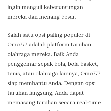
ingin menguji keberuntungan
mereka dan menang besar.
Salah satu opsi paling populer di
Omo777 adalah platform taruhan
olahraga mereka. Baik Anda
penggemar sepak bola, bola basket,
tenis, atau olahraga lainnya, Omo777
siap membantu Anda. Dengan opsi
taruhan langsung, Anda dapat
memasang taruhan secara real-time