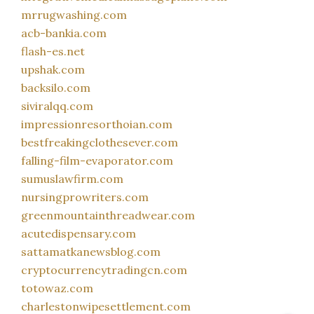
mrrugwashing.com
acb-bankia.com
flash-es.net
upshak.com
backsilo.com
siviralqq.com
impressionresorthoian.com
bestfreakingclothesever.com
falling-film-evaporator.com
sumuslawfirm.com
nursingprowriters.com
greenmountainthreadwear.com
acutedispensary.com
sattamatkanewsblog.com
cryptocurrencytradingcn.com
totowaz.com
charlestonwipesettlement.com