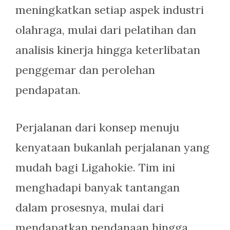
meningkatkan setiap aspek industri
olahraga, mulai dari pelatihan dan
analisis kinerja hingga keterlibatan
penggemar dan perolehan
pendapatan.
Perjalanan dari konsep menuju
kenyataan bukanlah perjalanan yang
mudah bagi Ligahokie. Tim ini
menghadapi banyak tantangan
dalam prosesnya, mulai dari
mendapatkan pendanaan hingga