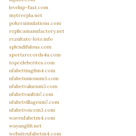
levelup-fast.com
mytreepla.net
pokersimulations.com
replicamanufactory.net
rezultate-loto.info
splendifulous.com
sportsrecords4u.com
topceleberites.com
ufabetting8m4.com
ufabetunionum3.com
ufabetvalueum3.com
ufabetvaultm7.com
ufabetvillageum7.com
ufabetvoicem3.com
waveufabetm4.com
wayang88.net
websiteufabetm4.com