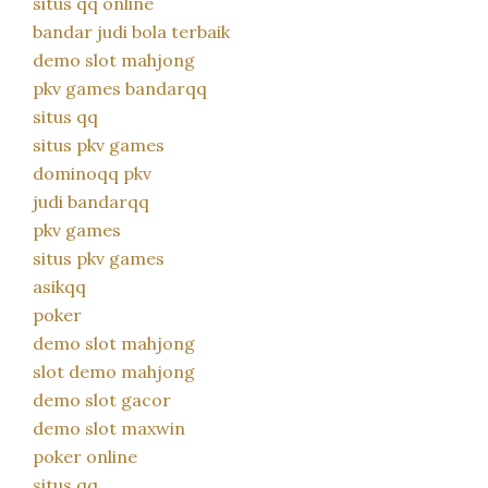
situs qq online
bandar judi bola terbaik
demo slot mahjong
pkv games bandarqq
situs qq
situs pkv games
dominoqq pkv
judi bandarqq
pkv games
situs pkv games
asikqq
poker
demo slot mahjong
slot demo mahjong
demo slot gacor
demo slot maxwin
poker online
situs qq