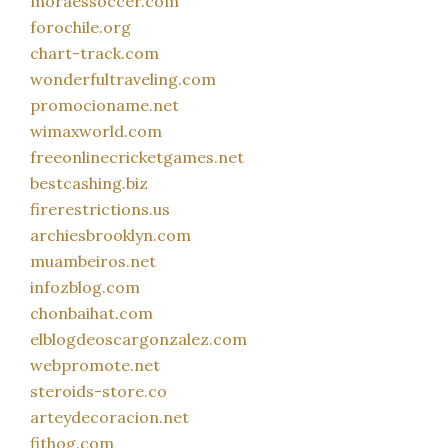
moraessoccer.com
forochile.org
chart-track.com
wonderfultraveling.com
promocioname.net
wimaxworld.com
freeonlinecricketgames.net
bestcashing.biz
firerestrictions.us
archiesbrooklyn.com
muambeiros.net
infozblog.com
chonbaihat.com
elblogdeoscargonzalez.com
webpromote.net
steroids-store.co
arteydecoracion.net
fithog.com