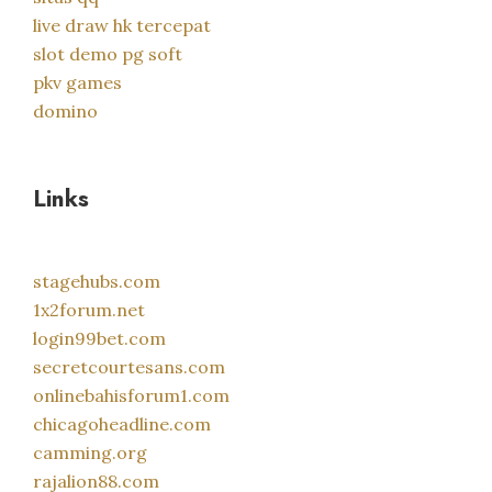
live draw hk tercepat
slot demo pg soft
pkv games
domino
Links
stagehubs.com
1x2forum.net
login99bet.com
secretcourtesans.com
onlinebahisforum1.com
chicagoheadline.com
camming.org
rajalion88.com