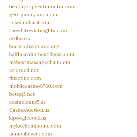
bestlaptopbestmonitor.com
georginaryland.com
roseandbasil.com
thewhitewhitelights.com
atdhe.ws
heckrodtwetland.org
halfheardinthestillness.com
mybestmassagechair.com
ericreed.net
fluxetine.com
mobilecasino8760.com
betqq3.net
casinoloans5.us
CasinoAuction.us
kipooglecouk.us
mykitchennhome.com
aumoulinvert.com