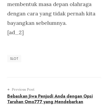
membentuk masa depan olahraga
dengan cara yang tidak pernah kita
bayangkan sebelumnya.
[ad_2]
SLOT
Post navigation
Previous Post
Bebaskan Jiwa Penjudi Anda dengan Opsi
Taruhan Omo777 yang Mendebarkan