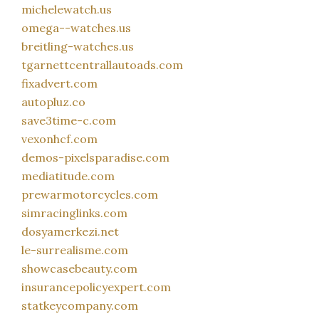
michelewatch.us
omega--watches.us
breitling-watches.us
tgarnettcentrallautoads.com
fixadvert.com
autopluz.co
save3time-c.com
vexonhcf.com
demos-pixelsparadise.com
mediatitude.com
prewarmotorcycles.com
simracinglinks.com
dosyamerkezi.net
le-surrealisme.com
showcasebeauty.com
insurancepolicyexpert.com
statkeycompany.com