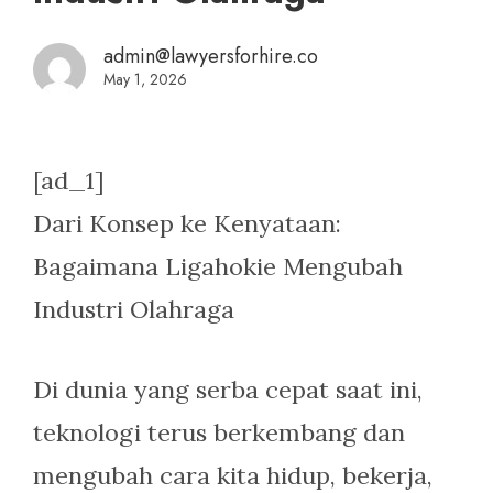
admin@lawyersforhire.co
May 1, 2026
[ad_1]
Dari Konsep ke Kenyataan:
Bagaimana Ligahokie Mengubah
Industri Olahraga
Di dunia yang serba cepat saat ini,
teknologi terus berkembang dan
mengubah cara kita hidup, bekerja,