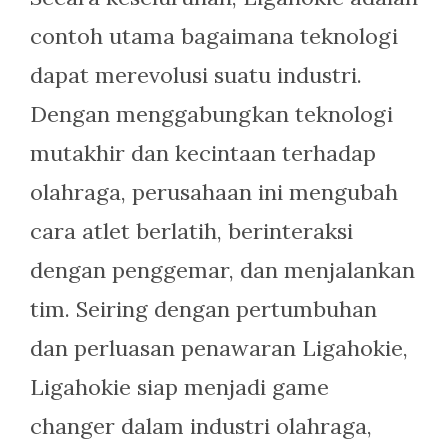
contoh utama bagaimana teknologi
dapat merevolusi suatu industri.
Dengan menggabungkan teknologi
mutakhir dan kecintaan terhadap
olahraga, perusahaan ini mengubah
cara atlet berlatih, berinteraksi
dengan penggemar, dan menjalankan
tim. Seiring dengan pertumbuhan
dan perluasan penawaran Ligahokie,
Ligahokie siap menjadi game
changer dalam industri olahraga,