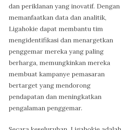
dan periklanan yang inovatif. Dengan
memanfaatkan data dan analitik,
Ligahokie dapat membantu tim
mengidentifikasi dan menargetkan
penggemar mereka yang paling
berharga, memungkinkan mereka
membuat kampanye pemasaran
bertarget yang mendorong
pendapatan dan meningkatkan
pengalaman penggemar.
Secara keseluruhan, Ligahokie adalah