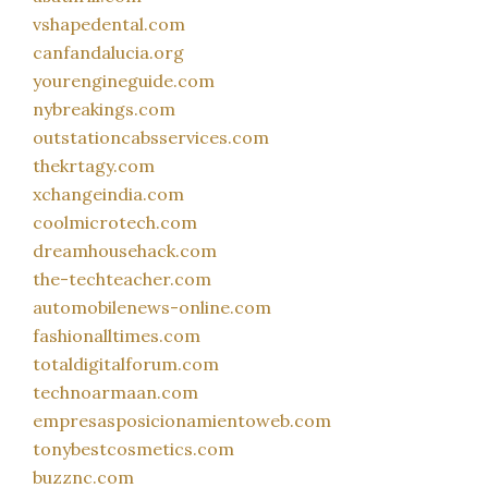
vshapedental.com
canfandalucia.org
yourengineguide.com
nybreakings.com
outstationcabsservices.com
thekrtagy.com
xchangeindia.com
coolmicrotech.com
dreamhousehack.com
the-techteacher.com
automobilenews-online.com
fashionalltimes.com
totaldigitalforum.com
technoarmaan.com
empresasposicionamientoweb.com
tonybestcosmetics.com
buzznc.com