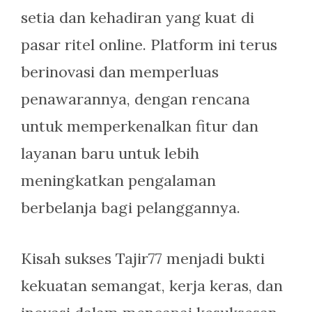
setia dan kehadiran yang kuat di
pasar ritel online. Platform ini terus
berinovasi dan memperluas
penawarannya, dengan rencana
untuk memperkenalkan fitur dan
layanan baru untuk lebih
meningkatkan pengalaman
berbelanja bagi pelanggannya.
Kisah sukses Tajir77 menjadi bukti
kekuatan semangat, kerja keras, dan