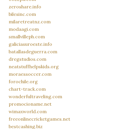
zeroshare.info
bilesinc.com
milaretreatnz.com
modaagi.com
smallvilleph.com
galiciasuroeste.info
batallasdeguerra.com
dregstudios.com
neatstuffhelpskids.org
moraessoccer.com
forochile.org
chart-track.com
wonderfultraveling.com
promocioname.net
wimaxworld.com
freeonlinecricketgames.net
bestcashing.biz