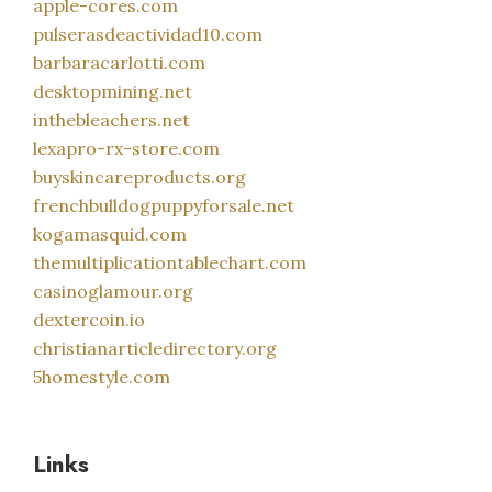
apple-cores.com
pulserasdeactividad10.com
barbaracarlotti.com
desktopmining.net
inthebleachers.net
lexapro-rx-store.com
buyskincareproducts.org
frenchbulldogpuppyforsale.net
kogamasquid.com
themultiplicationtablechart.com
casinoglamour.org
dextercoin.io
christianarticledirectory.org
5homestyle.com
Links