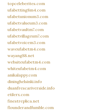
topceleberites.com
ufabetting8m4.com
ufabetunionum3.com
ufabetvalueum3.com
ufabetvaultm7.com
ufabetvillageum7.com
ufabetvoicem3.com
waveufabetm4.com
wayang88.net
websiteufabetm4.com
whiteufabetm4.com
anikalappy.com
dininghelsinki.info
duanfrescariverside.info
etilerx.com
finestreplica.net
flounderandfumble.com