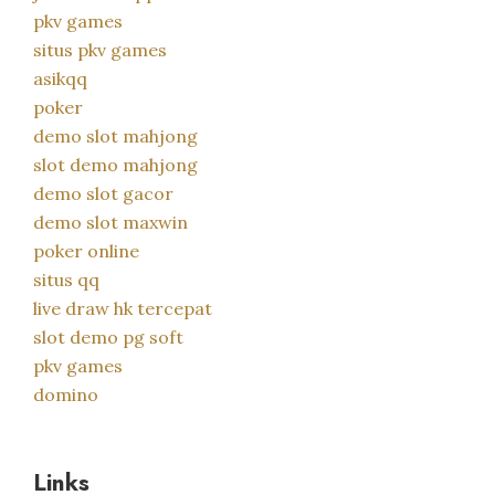
pkv games
situs pkv games
asikqq
poker
demo slot mahjong
slot demo mahjong
demo slot gacor
demo slot maxwin
poker online
situs qq
live draw hk tercepat
slot demo pg soft
pkv games
domino
Links