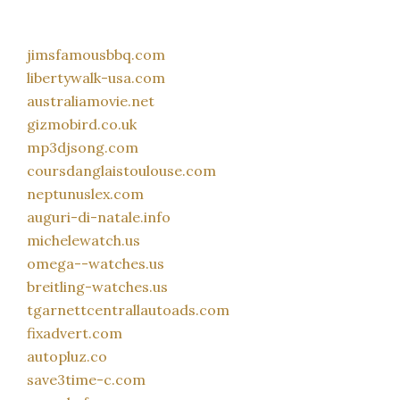
jimsfamousbbq.com
libertywalk-usa.com
australiamovie.net
gizmobird.co.uk
mp3djsong.com
coursdanglaistoulouse.com
neptunuslex.com
auguri-di-natale.info
michelewatch.us
omega--watches.us
breitling-watches.us
tgarnettcentrallautoads.com
fixadvert.com
autopluz.co
save3time-c.com