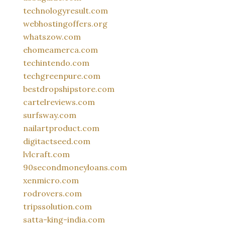
technologyresult.com
webhostingoffers.org
whatszow.com
ehomeamerca.com
techintendo.com
techgreenpure.com
bestdropshipstore.com
cartelreviews.com
surfsway.com
nailartproduct.com
digitactseed.com
lvlcraft.com
90secondmoneyloans.com
xenmicro.com
rodrovers.com
tripssolution.com
satta-king-india.com