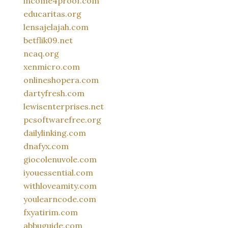
income4proof.com
educaritas.org
lensajelajah.com
betflik09.net
ncaq.org
xenmicro.com
onlineshopera.com
dartyfresh.com
lewisenterprises.net
pcsoftwarefree.org
dailylinking.com
dnafyx.com
giocolenuvole.com
iyouessential.com
withloveamity.com
youlearncode.com
fxyatirim.com
abbuguide.com