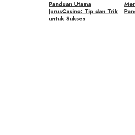
Panduan Utama
Mem
JurusCasino: Tip dan Trik
Pan
untuk Sukses