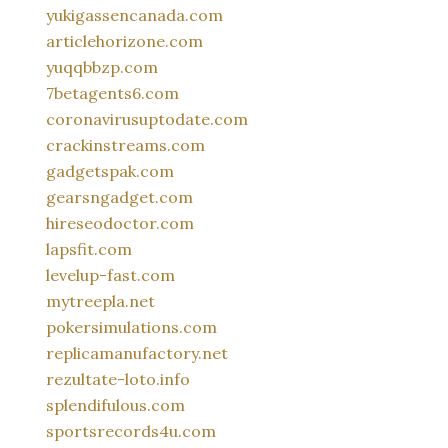
yukigassencanada.com
articlehorizone.com
yuqqbbzp.com
7betagents6.com
coronavirusuptodate.com
crackinstreams.com
gadgetspak.com
gearsngadget.com
hireseodoctor.com
lapsfit.com
levelup-fast.com
mytreepla.net
pokersimulations.com
replicamanufactory.net
rezultate-loto.info
splendifulous.com
sportsrecords4u.com