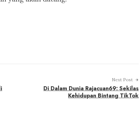
Next Post
i
Di Dalam Dunia Rajacuan69: Sekilas
Kehidupan Bintang TikTok