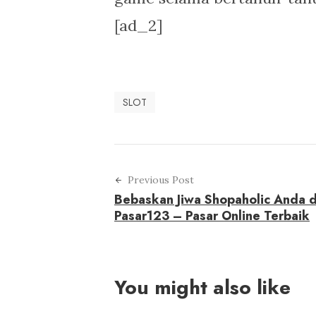
[ad_2]
SLOT
Post navigation
Previous Post
Bebaskan Jiwa Shopaholic Anda d
Pasar123 – Pasar Online Terbaik
You might also like