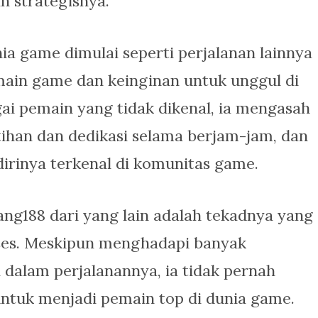
 strategisnya.
ia game dimulai seperti perjalanan lainnya
main game dan keinginan untuk unggul di
gai pemain yang tidak dikenal, ia mengasah
tihan dan dedikasi selama berjam-jam, dan
irinya terkenal di komunitas game.
g188 dari yang lain adalah tekadnya yang
ses. Meskipun menghadapi banyak
dalam perjalanannya, ia tidak pernah
tuk menjadi pemain top di dunia game.