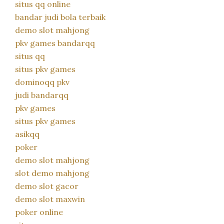
situs qq online
bandar judi bola terbaik
demo slot mahjong
pkv games bandarqq
situs qq
situs pkv games
dominoqq pkv
judi bandarqq
pkv games
situs pkv games
asikqq
poker
demo slot mahjong
slot demo mahjong
demo slot gacor
demo slot maxwin
poker online