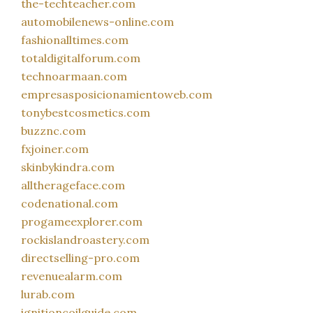
the-techteacher.com
automobilenews-online.com
fashionalltimes.com
totaldigitalforum.com
technoarmaan.com
empresasposicionamientoweb.com
tonybestcosmetics.com
buzznc.com
fxjoiner.com
skinbykindra.com
alltherageface.com
codenational.com
progameexplorer.com
rockislandroastery.com
directselling-pro.com
revenuealarm.com
lurab.com
ignitioncoilguide.com