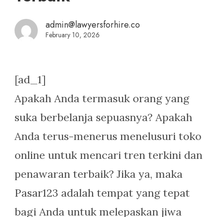
admin@lawyersforhire.co
February 10, 2026
[ad_1]
Apakah Anda termasuk orang yang
suka berbelanja sepuasnya? Apakah
Anda terus-menerus menelusuri toko
online untuk mencari tren terkini dan
penawaran terbaik? Jika ya, maka
Pasar123 adalah tempat yang tepat
bagi Anda untuk melepaskan jiwa