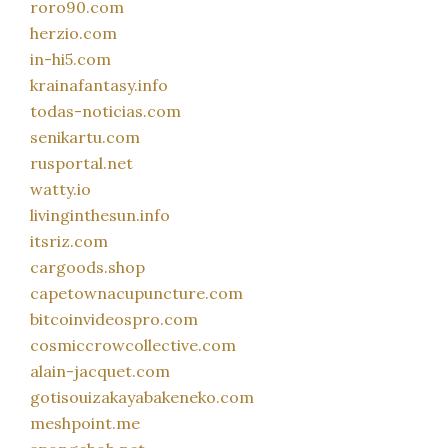
roro90.com
herzio.com
in-hi5.com
krainafantasy.info
todas-noticias.com
senikartu.com
rusportal.net
watty.io
livinginthesun.info
itsriz.com
cargoods.shop
capetownacupuncture.com
bitcoinvideospro.com
cosmiccrowcollective.com
alain-jacquet.com
gotisouizakayabakeneko.com
meshpoint.me