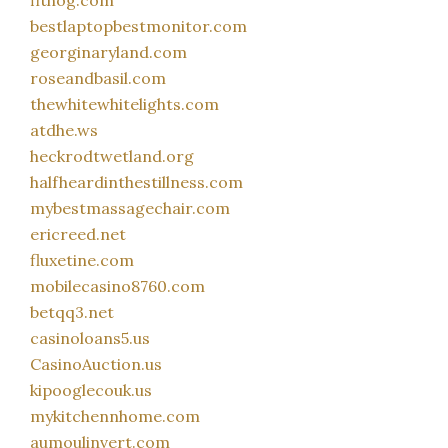
fithog.com
bestlaptopbestmonitor.com
georginaryland.com
roseandbasil.com
thewhitewhitelights.com
atdhe.ws
heckrodtwetland.org
halfheardinthestillness.com
mybestmassagechair.com
ericreed.net
fluxetine.com
mobilecasino8760.com
betqq3.net
casinoloans5.us
CasinoAuction.us
kipooglecouk.us
mykitchennhome.com
aumoulinvert.com