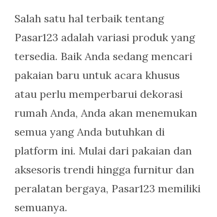
Salah satu hal terbaik tentang
Pasar123 adalah variasi produk yang
tersedia. Baik Anda sedang mencari
pakaian baru untuk acara khusus
atau perlu memperbarui dekorasi
rumah Anda, Anda akan menemukan
semua yang Anda butuhkan di
platform ini. Mulai dari pakaian dan
aksesoris trendi hingga furnitur dan
peralatan bergaya, Pasar123 memiliki
semuanya.