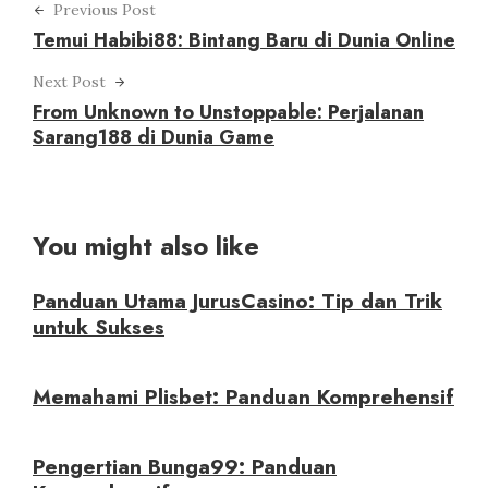
Post navigation
Previous Post
Temui Habibi88: Bintang Baru di Dunia Online
Next Post
From Unknown to Unstoppable: Perjalanan
Sarang188 di Dunia Game
You might also like
Panduan Utama JurusCasino: Tip dan Trik
untuk Sukses
Memahami Plisbet: Panduan Komprehensif
Pengertian Bunga99: Panduan