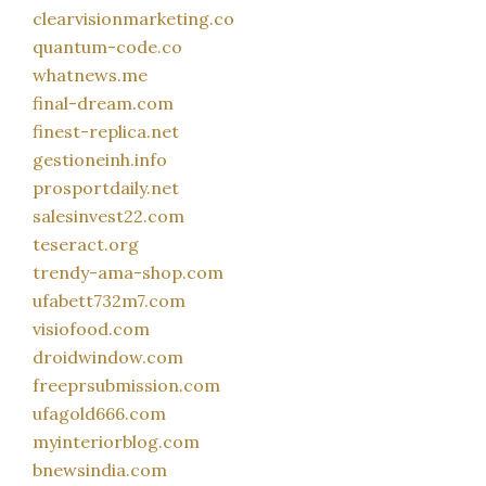
clearvisionmarketing.co
quantum-code.co
whatnews.me
final-dream.com
finest-replica.net
gestioneinh.info
prosportdaily.net
salesinvest22.com
teseract.org
trendy-ama-shop.com
ufabett732m7.com
visiofood.com
droidwindow.com
freeprsubmission.com
ufagold666.com
myinteriorblog.com
bnewsindia.com