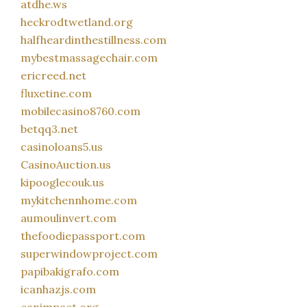
atdhe.ws
heckrodtwetland.org
halfheardinthestillness.com
mybestmassagechair.com
ericreed.net
fluxetine.com
mobilecasino8760.com
betqq3.net
casinoloans5.us
CasinoAuction.us
kipooglecouk.us
mykitchennhome.com
aumoulinvert.com
thefoodiepassport.com
superwindowproject.com
papibakigrafo.com
icanhazjs.com