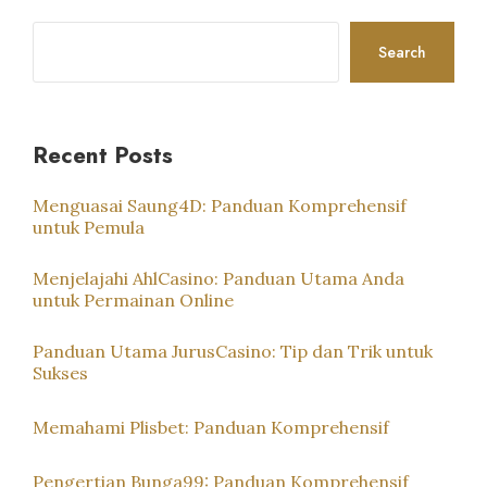
Search
Recent Posts
Menguasai Saung4D: Panduan Komprehensif
untuk Pemula
Menjelajahi AhlCasino: Panduan Utama Anda
untuk Permainan Online
Panduan Utama JurusCasino: Tip dan Trik untuk
Sukses
Memahami Plisbet: Panduan Komprehensif
Pengertian Bunga99: Panduan Komprehensif