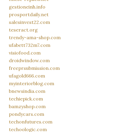
gestioneinh.info
prosportdaily.net
salesinvest22.com
teseract.org
trendy-ama-shop.com
ufabett732m7.com
visiofood.com
droidwindow.com
freeprsubmission.com
ufagold666.com
myinteriorblog.com
bnewsindia.com
techiepick.com
bamzyshop.com
pondycars.com
techonfutures.com
techoologic.com