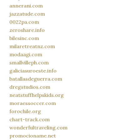
annerani.com
jazzatude.com
0022pa.com
zeroshare.info
bilesinc.com
milaretreatnz.com
modaagi.com
smallvilleph.com
galiciasuroeste.info
batallasdeguerra.com
dregstudios.com
neatstuffhelpskids.org
moraessoccer.com
forochile.org
chart-track.com
wonderfultraveling.com
promocioname.net