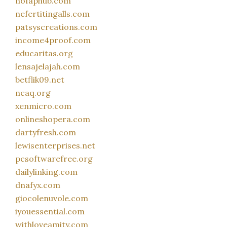
nofaphub.com
nefertitingalls.com
patsyscreations.com
income4proof.com
educaritas.org
lensajelajah.com
betflik09.net
ncaq.org
xenmicro.com
onlineshopera.com
dartyfresh.com
lewisenterprises.net
pcsoftwarefree.org
dailylinking.com
dnafyx.com
giocolenuvole.com
iyouessential.com
withloveamity.com