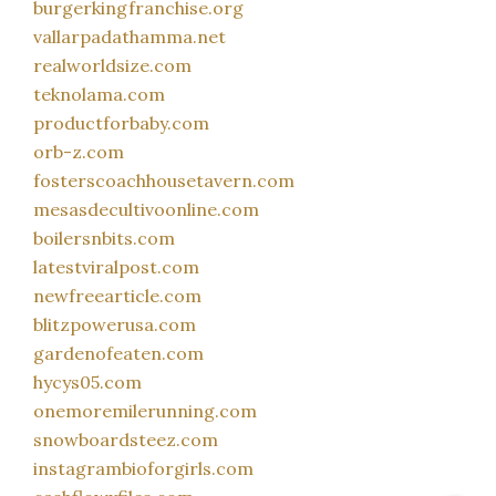
burgerkingfranchise.org
vallarpadathamma.net
realworldsize.com
teknolama.com
productforbaby.com
orb-z.com
fosterscoachhousetavern.com
mesasdecultivoonline.com
boilersnbits.com
latestviralpost.com
newfreearticle.com
blitzpowerusa.com
gardenofeaten.com
hycys05.com
onemoremilerunning.com
snowboardsteez.com
instagrambioforgirls.com