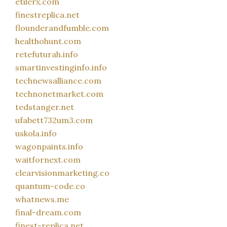
etilerx.com
finestreplica.net
flounderandfumble.com
healthohunt.com
retefuturah.info
smartinvestinginfo.info
technewsalliance.com
technonetmarket.com
tedstanger.net
ufabett732um3.com
uskola.info
wagonpaints.info
waitfornext.com
clearvisionmarketing.co
quantum-code.co
whatnews.me
final-dream.com
finest-replica.net