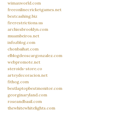
wimaxworld.com
freeonlinecricketgames.net
bestcashing.biz
firerestrictions.us
archiesbrooklyn.com
muambeiros.net
infozblog.com
chonbaihat.com
elblogdeoscargonzalez.com
webpromote.net
steroids-store.co
arteydecoracion.net
fithog.com
bestlaptopbestmonitor.com
georginaryland.com
roseandbasil.com
thewhitewhitelights.com