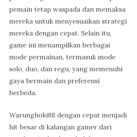
pemain tetap waspada dan memaksa
mereka untuk menyesuaikan strategi
mereka dengan cepat. Selain itu,
game ini menampilkan berbagai
mode permainan, termasuk mode
solo, duo, dan regu, yang memenuhi
gaya bermain dan preferensi
berbeda.
Warunghoki88 dengan cepat menjadi
hit besar di kalangan gamer dari