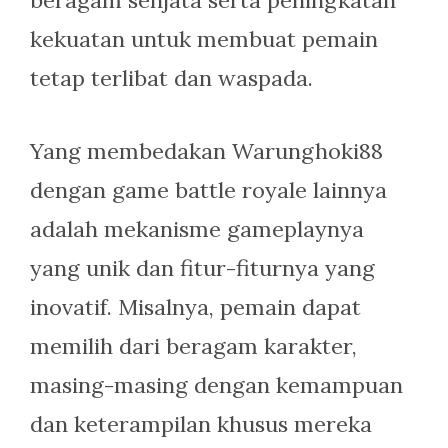
beragam senjata serta peningkatan
kekuatan untuk membuat pemain
tetap terlibat dan waspada.
Yang membedakan Warunghoki88
dengan game battle royale lainnya
adalah mekanisme gameplaynya
yang unik dan fitur-fiturnya yang
inovatif. Misalnya, pemain dapat
memilih dari beragam karakter,
masing-masing dengan kemampuan
dan keterampilan khusus mereka