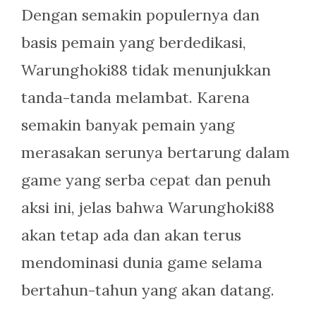
Dengan semakin populernya dan
basis pemain yang berdedikasi,
Warunghoki88 tidak menunjukkan
tanda-tanda melambat. Karena
semakin banyak pemain yang
merasakan serunya bertarung dalam
game yang serba cepat dan penuh
aksi ini, jelas bahwa Warunghoki88
akan tetap ada dan akan terus
mendominasi dunia game selama
bertahun-tahun yang akan datang.