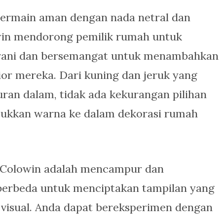
 bermain aman dengan nada netral dan
win mendorong pemilik rumah untuk
rani dan bersemangat untuk menambahkan
or mereka. Dari kuning dan jeruk yang
uran dalam, tidak ada kekurangan pilihan
sukkan warna ke dalam dekorasi rumah
ri Colowin adalah mencampur dan
erbeda untuk menciptakan tampilan yang
 visual. Anda dapat bereksperimen dengan