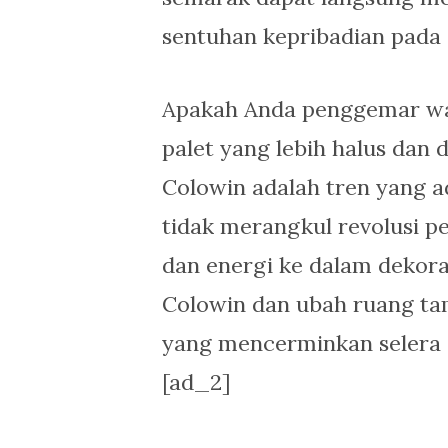
sentuhan kepribadian pada 
Apakah Anda penggemar war
palet yang lebih halus dan 
Colowin adalah tren yang ad
tidak merangkul revolusi 
dan energi ke dalam dekor
Colowin dan ubah ruang ta
yang mencerminkan selera 
[ad_2]