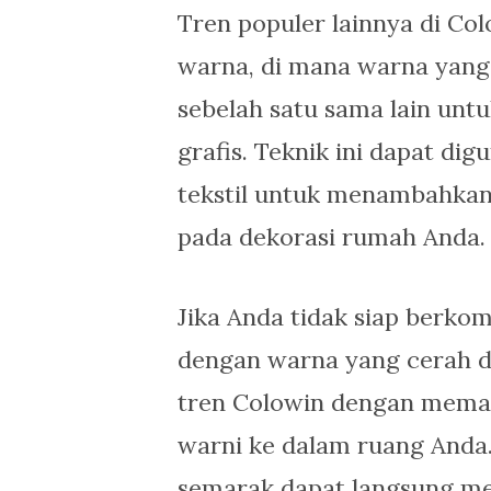
Tren populer lainnya di C
warna, di mana warna yang 
sebelah satu sama lain unt
grafis. Teknik ini dapat dig
tekstil untuk menambahka
pada dekorasi rumah Anda.
Jika Anda tidak siap berk
dengan warna yang cerah d
tren Colowin dengan memas
warni ke dalam ruang Anda.
semarak dapat langsung 