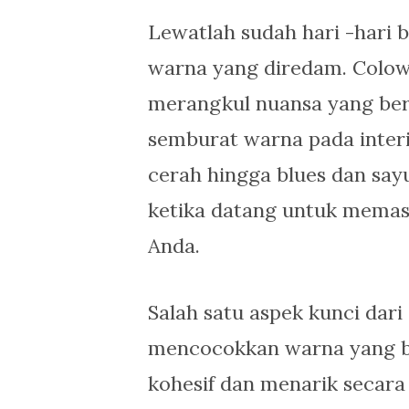
Lewatlah sudah hari -hari
warna yang diredam. Colo
merangkul nuansa yang be
semburat warna pada interi
cerah hingga blues dan say
ketika datang untuk mema
Anda.
Salah satu aspek kunci da
mencocokkan warna yang b
kohesif dan menarik secara