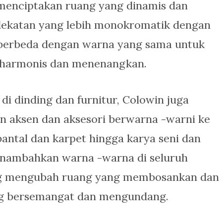
menciptakan ruang yang dinamis dan
dekatan yang lebih monokromatik dengan
erbeda dengan warna yang sama untuk
 harmonis dan menenangkan.
i dinding dan furnitur, Colowin juga
aksen dan aksesori berwarna -warni ke
bantal dan karpet hingga karya seni dan
enambahkan warna -warna di seluruh
ng mengubah ruang yang membosankan dan
g bersemangat dan mengundang.