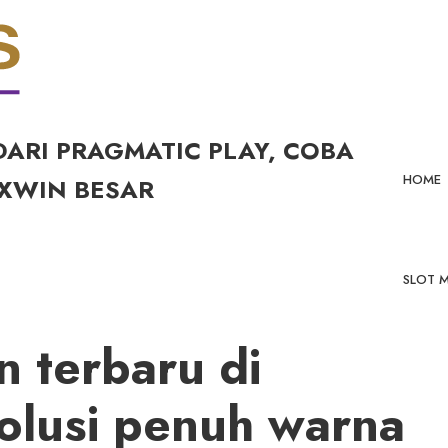
DARI PRAGMATIC PLAY, COBA
HOME
AXWIN BESAR
SLOT 
 terbaru di
olusi penuh warna