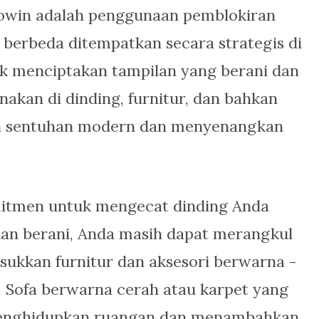
olowin adalah penggunaan pemblokiran
berbeda ditempatkan secara strategis di
uk menciptakan tampilan yang berani dan
unakan di dinding, furnitur, dan bahkan
n sentuhan modern dan menyenangkan
omitmen untuk mengecat dinding Anda
an berani, Anda masih dapat merangkul
ukkan furnitur dan aksesori berwarna -
 Sofa berwarna cerah atau karpet yang
menghidupkan ruangan dan menambahkan