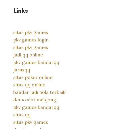
Links
situs pkv games
pkv games login
situs pkv games
judi qq online
pkv games bandarqq
jurusqq
situs poker online
situs qq online
bandar judi bola terbaik
demo slot mahjong
pkv games bandarqq
situs qq
situs pkv games