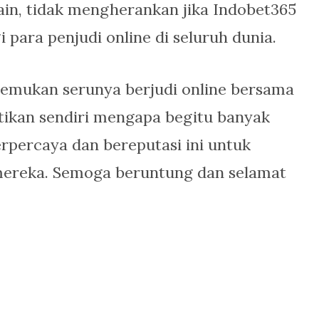
in, tidak mengherankan jika Indobet365
 para penjudi online di seluruh dunia.
emukan serunya berjudi online bersama
ktikan sendiri mengapa begitu banyak
rpercaya dan bereputasi ini untuk
ereka. Semoga beruntung dan selamat