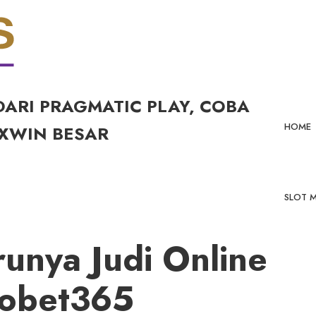
DARI PRAGMATIC PLAY, COBA
HOME
AXWIN BESAR
SLOT 
unya Judi Online
dobet365