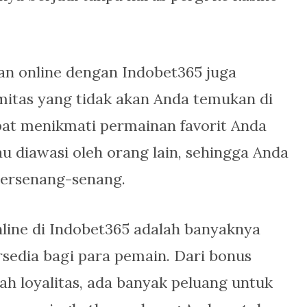
an online dengan Indobet365 juga
itas yang tidak akan Anda temukan di
apat menikmati permainan favorit Anda
u diawasi oleh orang lain, sehingga Anda
bersenang-senang.
nline di Indobet365 adalah banyaknya
sedia bagi para pemain. Dari bonus
ah loyalitas, ada banyak peluang untuk