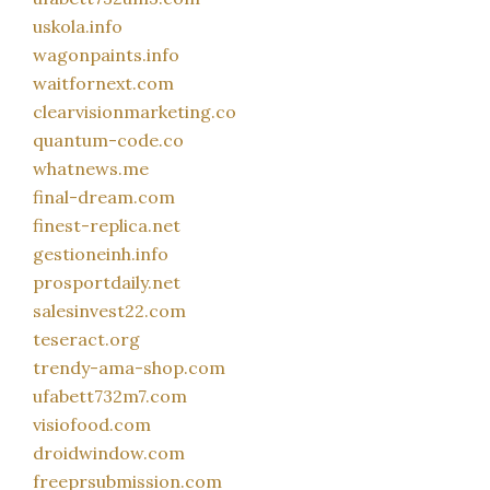
uskola.info
wagonpaints.info
waitfornext.com
clearvisionmarketing.co
quantum-code.co
whatnews.me
final-dream.com
finest-replica.net
gestioneinh.info
prosportdaily.net
salesinvest22.com
teseract.org
trendy-ama-shop.com
ufabett732m7.com
visiofood.com
droidwindow.com
freeprsubmission.com