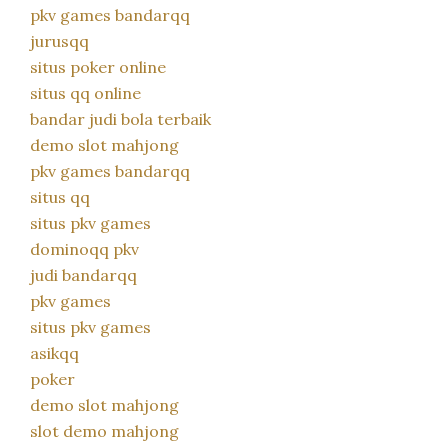
pkv games bandarqq
jurusqq
situs poker online
situs qq online
bandar judi bola terbaik
demo slot mahjong
pkv games bandarqq
situs qq
situs pkv games
dominoqq pkv
judi bandarqq
pkv games
situs pkv games
asikqq
poker
demo slot mahjong
slot demo mahjong