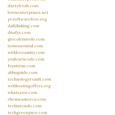
dartyfresh.com
lewisenterprises.net
pcsoftwarefree.org
dailylinking.com
dnafyx.com
giocolenuvole.com
iyouessential.com
withloveamity.com
youlearncode.com
fxyatirim.com
abbuguide.com
technologyresult.com
webhostingoffers.org
whatszow.com
ehomeamerca.com
techintendo.com
techgreenpure.com