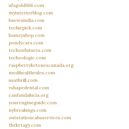
ufagold666.com
myinteriorblog.com
bnewsindia.com
techiepick.com
bamzyshop.com
pondycars.com
techonfutures.com
techoologic.com
raspberryketonescanada.org
medihealthrules.com
usathrill.com
vshapedental.com
canfandalucia.org
yourengineguide.com
nybreakings.com
outstationcabsservices.com
thekrtagy.com