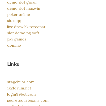
demo slot gacor
demo slot maxwin
poker online
situs qq
live draw hk tercepat
slot demo pg soft
pkv games
domino
Links
stagehubs.com
1x2forum.net
login99bet.com
secretcourtesans.com