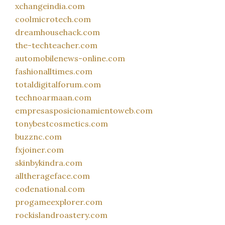
xchangeindia.com
coolmicrotech.com
dreamhousehack.com
the-techteacher.com
automobilenews-online.com
fashionalltimes.com
totaldigitalforum.com
technoarmaan.com
empresasposicionamientoweb.com
tonybestcosmetics.com
buzznc.com
fxjoiner.com
skinbykindra.com
alltherageface.com
codenational.com
progameexplorer.com
rockislandroastery.com