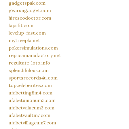
gadgetspak.com
gearsngadget.com
hireseodoctor.com
lapsfit.com
levelup-fast.com
mytreepla.net
pokersimulations.com
replicamanufactory.net
rezultate-loto.info
splendifulous.com
sportsrecords4u.com
topceleberites.com
ufabetting8m4.com
ufabetunionum3.com
ufabetvalueum3.com
ufabetvaultm7.com
ufabetvillageum7.com