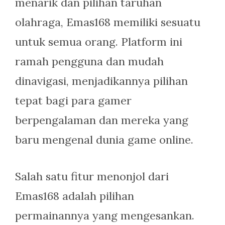
menarik dan pilihan taruhan
olahraga, Emas168 memiliki sesuatu
untuk semua orang. Platform ini
ramah pengguna dan mudah
dinavigasi, menjadikannya pilihan
tepat bagi para gamer
berpengalaman dan mereka yang
baru mengenal dunia game online.
Salah satu fitur menonjol dari
Emas168 adalah pilihan
permainannya yang mengesankan.