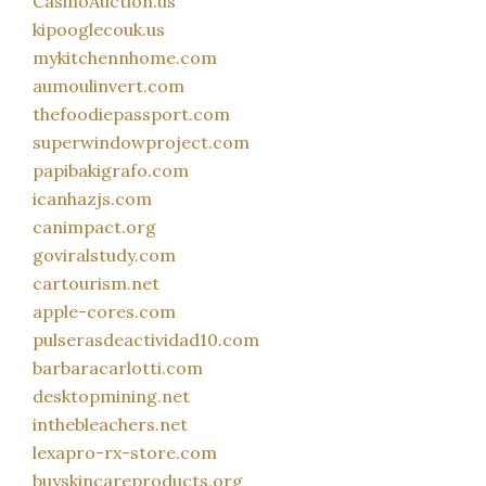
CasinoAuction.us
kipooglecouk.us
mykitchennhome.com
aumoulinvert.com
thefoodiepassport.com
superwindowproject.com
papibakigrafo.com
icanhazjs.com
canimpact.org
goviralstudy.com
cartourism.net
apple-cores.com
pulserasdeactividad10.com
barbaracarlotti.com
desktopmining.net
inthebleachers.net
lexapro-rx-store.com
buyskincareproducts.org