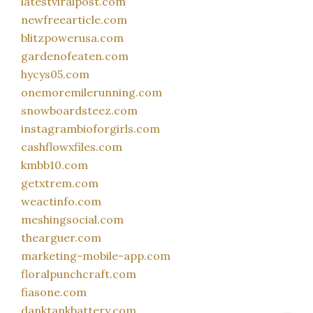
latestviralpost.com
newfreearticle.com
blitzpowerusa.com
gardenofeaten.com
hycys05.com
onemoremilerunning.com
snowboardsteez.com
instagrambioforgirls.com
cashflowxfiles.com
kmbb10.com
getxtrem.com
weactinfo.com
meshingsocial.com
thearguer.com
marketing-mobile-app.com
floralpunchcraft.com
fiasone.com
danktankbattery.com