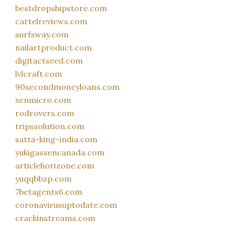
bestdropshipstore.com
cartelreviews.com
surfsway.com
nailartproduct.com
digitactseed.com
lvlcraft.com
90secondmoneyloans.com
xenmicro.com
rodrovers.com
tripssolution.com
satta-king-india.com
yukigassencanada.com
articlehorizone.com
yuqqbbzp.com
7betagents6.com
coronavirusuptodate.com
crackinstreams.com