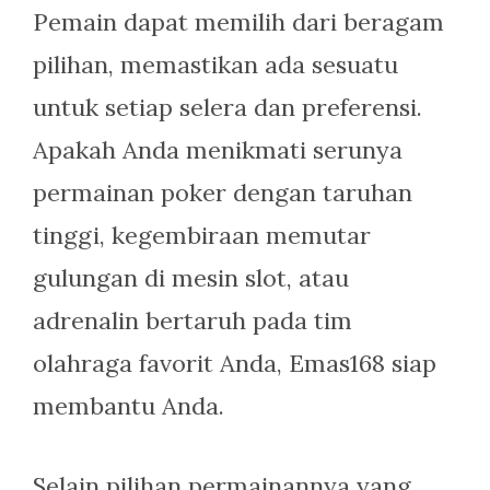
Pemain dapat memilih dari beragam
pilihan, memastikan ada sesuatu
untuk setiap selera dan preferensi.
Apakah Anda menikmati serunya
permainan poker dengan taruhan
tinggi, kegembiraan memutar
gulungan di mesin slot, atau
adrenalin bertaruh pada tim
olahraga favorit Anda, Emas168 siap
membantu Anda.
Selain pilihan permainannya yang