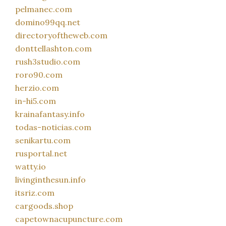
pelmanec.com
domino99qq.net
directoryoftheweb.com
donttellashton.com
rush3studio.com
roro90.com
herzio.com
in-hi5.com
krainafantasy.info
todas-noticias.com
senikartu.com
rusportal.net
watty.io
livinginthesun.info
itsriz.com
cargoods.shop
capetownacupuncture.com