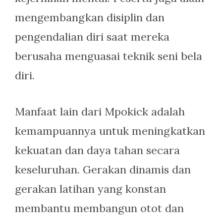
mengembangkan disiplin dan
pengendalian diri saat mereka
berusaha menguasai teknik seni bela
diri.
Manfaat lain dari Mpokick adalah
kemampuannya untuk meningkatkan
kekuatan dan daya tahan secara
keseluruhan. Gerakan dinamis dan
gerakan latihan yang konstan
membantu membangun otot dan