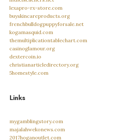
lexapro-rx-store.com
buyskincareproducts.org
frenchbulldogpuppyforsale.net
kogamasquid.com
themultiplicationtablechart.com
casinoglamour.org
dextercoin.io
christianarticledirectory.org
5homestyle.com
Links
mygamblingstory.com
majalahwekonews.com
2017hoganoutlet.com