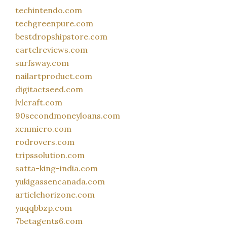
techintendo.com
techgreenpure.com
bestdropshipstore.com
cartelreviews.com
surfsway.com
nailartproduct.com
digitactseed.com
lvlcraft.com
90secondmoneyloans.com
xenmicro.com
rodrovers.com
tripssolution.com
satta-king-india.com
yukigassencanada.com
articlehorizone.com
yuqqbbzp.com
7betagents6.com