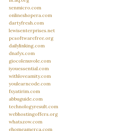
ncaq.org
xenmicro.com
onlineshopera.com
dartyfresh.com
lewisenterprises.net
pcsoftwarefree.org
dailylinking.com
dnafyx.com
giocolenuvole.com
iyouessential.com
withloveamity.com
youlearncode.com
fxyatirim.com
abbuguide.com
technologyresult.com
webhostingoffers.org
whatszow.com
ehomeamerca.com