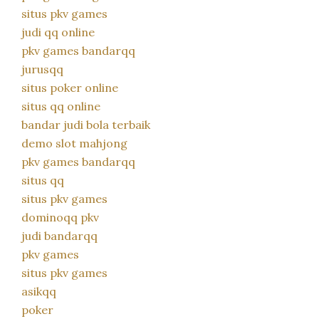
situs pkv games
judi qq online
pkv games bandarqq
jurusqq
situs poker online
situs qq online
bandar judi bola terbaik
demo slot mahjong
pkv games bandarqq
situs qq
situs pkv games
dominoqq pkv
judi bandarqq
pkv games
situs pkv games
asikqq
poker