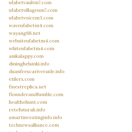
ufabetvaultm7.com
ufabetvillageum7.com
ufabetvoicem3.com
waveufabetm4.com
wayang88.net
websiteufabetm4.com
whiteufabetm4.com
anikalappy.com
dininghelsinki.info
duanfrescariverside.info
etilerx.com
finestreplica.net
flounderandfumble.com
healthohunt.com
retefuturah.info
smartinvestinginfo.info
technewsalliance.com