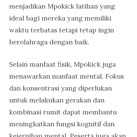
menjadikan Mpokick latihan yang
ideal bagi mereka yang memiliki
waktu terbatas tetapi tetap ingin
berolahraga dengan baik.
Selain manfaat fisik, Mpokick juga
menawarkan manfaat mental. Fokus
dan konsentrasi yang diperlukan
untuk melakukan gerakan dan
kombinasi rumit dapat membantu
meningkatkan fungsi kognitif dan
kejernihan mental. Peserta juga akan