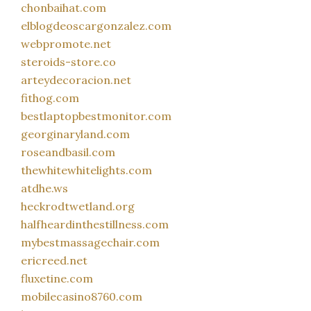
chonbaihat.com
elblogdeoscargonzalez.com
webpromote.net
steroids-store.co
arteydecoracion.net
fithog.com
bestlaptopbestmonitor.com
georginaryland.com
roseandbasil.com
thewhitewhitelights.com
atdhe.ws
heckrodtwetland.org
halfheardinthestillness.com
mybestmassagechair.com
ericreed.net
fluxetine.com
mobilecasino8760.com