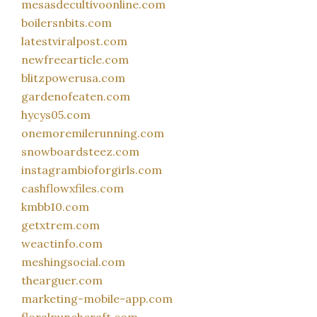
mesasdecultivoonline.com
boilersnbits.com
latestviralpost.com
newfreearticle.com
blitzpowerusa.com
gardenofeaten.com
hycys05.com
onemoremilerunning.com
snowboardsteez.com
instagrambioforgirls.com
cashflowxfiles.com
kmbb10.com
getxtrem.com
weactinfo.com
meshingsocial.com
thearguer.com
marketing-mobile-app.com