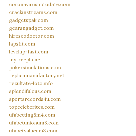
coronavirusuptodate.com
crackinstreams.com
gadgetspak.com
gearsngadget.com
hireseodoctor.com
lapsfit.com
levelup-fast.com
mytreepla.net
pokersimulations.com
replicamanufactory.net
rezultate-loto.info
splendifulous.com
sportsrecords4u.com
topceleberites.com
ufabetting8m4.com
ufabetunionum3.com
ufabetvalueum3.com