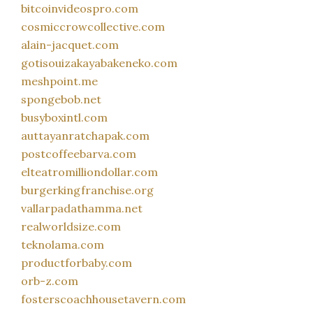
bitcoinvideospro.com
cosmiccrowcollective.com
alain-jacquet.com
gotisouizakayabakeneko.com
meshpoint.me
spongebob.net
busyboxintl.com
auttayanratchapak.com
postcoffeebarva.com
elteatromilliondollar.com
burgerkingfranchise.org
vallarpadathamma.net
realworldsize.com
teknolama.com
productforbaby.com
orb-z.com
fosterscoachhousetavern.com