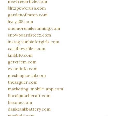
newfreearticle.com
blitzpowerusa.com
gardenofeaten.com
hycys05.com
onemoremilerunning.com
snowboardsteez.com
instagrambioforgirls.com
cashflowxfiles.com
kmbb10.com
getxtrem.com
weactinfo.com
meshingsocial.com
thearguer.com
marketing-mobile-app.com
floralpunchcraft.com
fiasone.com
danktankbattery.com
mealudo.com