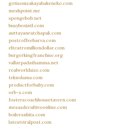
gotisouizakayabakeneko.com
meshpoint.me
spongebob.net
busyboxintl.com
auttayanratchapak.com
postcoffeebarva.com
elteatromilliondollar.com
burgerkingfranchise.org
vallarpadathamma.net
realworldsize.com
teknolama.com
productforbaby.com
orb-z.com
fosterscoachhousetavern.com
mesasdecultivoonline.com
boilersnbits.com
latestviralpost.com