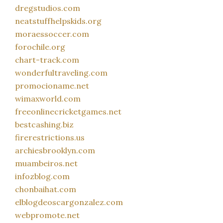
dregstudios.com
neatstuffhelpskids.org
moraessoccer.com
forochile.org
chart-track.com
wonderfultraveling.com
promocioname.net
wimaxworld.com
freeonlinecricketgames.net
bestcashing.biz
firerestrictions.us
archiesbrooklyn.com
muambeiros.net
infozblog.com
chonbaihat.com
elblogdeoscargonzalez.com
webpromote.net