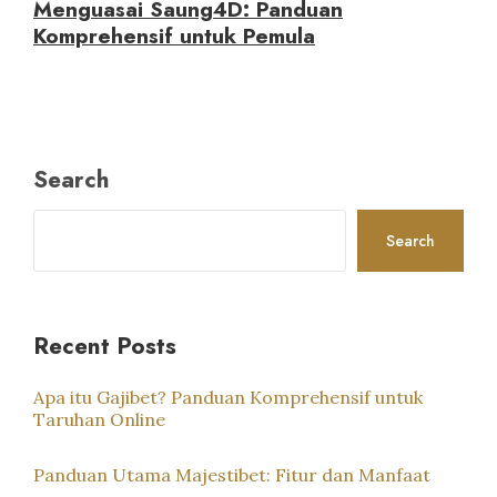
Menguasai Saung4D: Panduan
Komprehensif untuk Pemula
Search
Search
Recent Posts
Apa itu Gajibet? Panduan Komprehensif untuk
Taruhan Online
Panduan Utama Majestibet: Fitur dan Manfaat