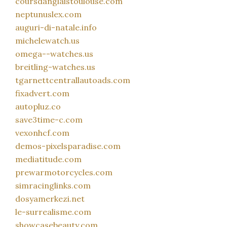
coursdanglaistoulouse.com
neptunuslex.com
auguri-di-natale.info
michelewatch.us
omega--watches.us
breitling-watches.us
tgarnettcentrallautoads.com
fixadvert.com
autopluz.co
save3time-c.com
vexonhcf.com
demos-pixelsparadise.com
mediatitude.com
prewarmotorcycles.com
simracinglinks.com
dosyamerkezi.net
le-surrealisme.com
showcasebeauty.com