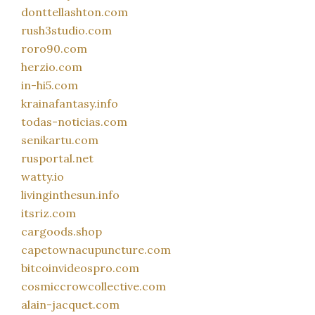
donttellashton.com
rush3studio.com
roro90.com
herzio.com
in-hi5.com
krainafantasy.info
todas-noticias.com
senikartu.com
rusportal.net
watty.io
livinginthesun.info
itsriz.com
cargoods.shop
capetownacupuncture.com
bitcoinvideospro.com
cosmiccrowcollective.com
alain-jacquet.com