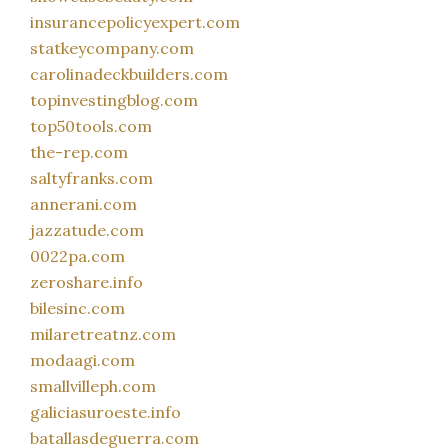
insurancepolicyexpert.com
statkeycompany.com
carolinadeckbuilders.com
topinvestingblog.com
top50tools.com
the-rep.com
saltyfranks.com
annerani.com
jazzatude.com
0022pa.com
zeroshare.info
bilesinc.com
milaretreatnz.com
modaagi.com
smallvilleph.com
galiciasuroeste.info
batallasdeguerra.com