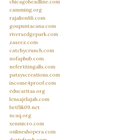
chicagoheadline.com
camming.org
rajalion88.com
goupuntacana.com
riversedgepark.com
zaseez.com
catchycrunch.com
nofaphub.com
nefertitingalls.com
patsyscreations.com
income4proof.com
educaritas.org
lensajelajah.com
betflik09.net
ncaq.org
xenmicro.com
onlineshopera.com
dartyfresh.com