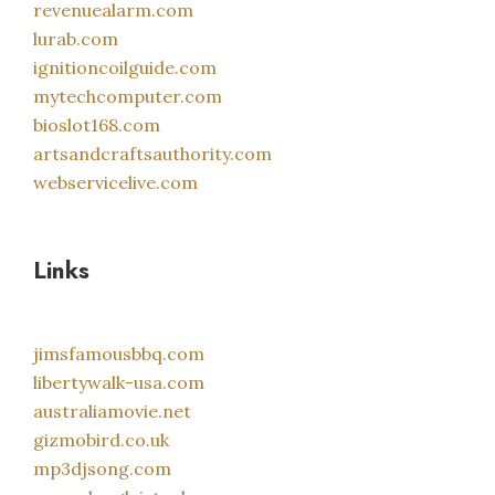
revenuealarm.com
lurab.com
ignitioncoilguide.com
mytechcomputer.com
bioslot168.com
artsandcraftsauthority.com
webservicelive.com
Links
jimsfamousbbq.com
libertywalk-usa.com
australiamovie.net
gizmobird.co.uk
mp3djsong.com