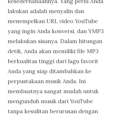
kesederhanaannya. Yang perlu Anda
lakukan adalah menyalin dan
menempelkan URL video YouTube
yang ingin Anda konversi, dan YMP3
melakukan sisanya. Dalam hitungan
detik, Anda akan memiliki file MP3
berkualitas tinggi dari lagu favorit
Anda yang siap ditambahkan ke
perpustakaan musik Anda. Ini
membuatnya sangat mudah untuk
mengunduh musik dari YouTube
tanpa kesulitan berurusan dengan