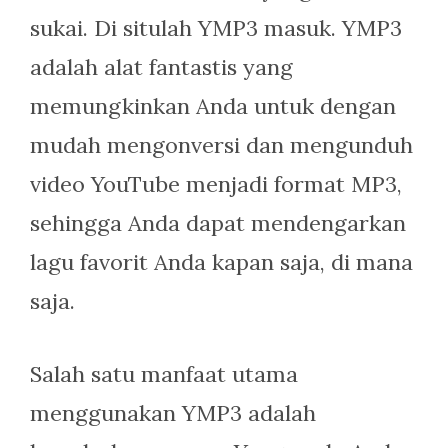
sukai. Di situlah YMP3 masuk. YMP3
adalah alat fantastis yang
memungkinkan Anda untuk dengan
mudah mengonversi dan mengunduh
video YouTube menjadi format MP3,
sehingga Anda dapat mendengarkan
lagu favorit Anda kapan saja, di mana
saja.
Salah satu manfaat utama
menggunakan YMP3 adalah