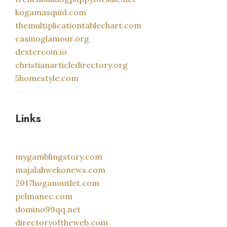
kogamasquid.com
themultiplicationtablechart.com
casinoglamour.org
dextercoin.io
christianarticledirectory.org
5homestyle.com
Links
mygamblingstory.com
majalahwekonews.com
2017hoganoutlet.com
pelmanec.com
domino99qq.net
directoryoftheweb.com