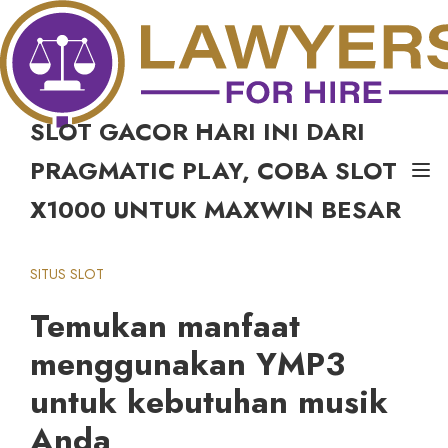
SLOT GACOR HARI INI DARI
PRAGMATIC PLAY, COBA SLOT
Togg
X1000 UNTUK MAXWIN BESAR
SITUS SLOT
Temukan manfaat
menggunakan YMP3
untuk kebutuhan musik
Anda