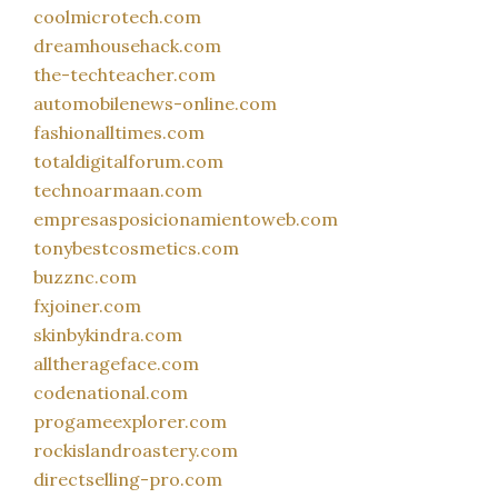
coolmicrotech.com
dreamhousehack.com
the-techteacher.com
automobilenews-online.com
fashionalltimes.com
totaldigitalforum.com
technoarmaan.com
empresasposicionamientoweb.com
tonybestcosmetics.com
buzznc.com
fxjoiner.com
skinbykindra.com
alltherageface.com
codenational.com
progameexplorer.com
rockislandroastery.com
directselling-pro.com