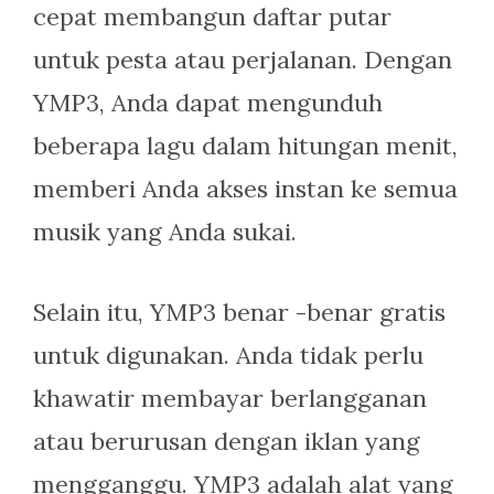
cepat membangun daftar putar
untuk pesta atau perjalanan. Dengan
YMP3, Anda dapat mengunduh
beberapa lagu dalam hitungan menit,
memberi Anda akses instan ke semua
musik yang Anda sukai.
Selain itu, YMP3 benar -benar gratis
untuk digunakan. Anda tidak perlu
khawatir membayar berlangganan
atau berurusan dengan iklan yang
mengganggu. YMP3 adalah alat yang