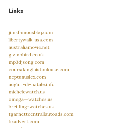
Links
jimsfamousbbq.com
libertywalk-usa.com
australiamovie.net
gizmobird.co.uk
mp3djsong.com
coursdanglaistoulouse.com
neptunuslex.com
auguri-di-natale.info
michelewatch.us
omega--watches.us
breitling-watches.us
tgarnettcentrallautoads.com
fixadvert.com