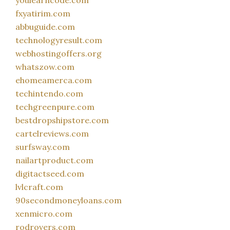
youlearncode.com
fxyatirim.com
abbuguide.com
technologyresult.com
webhostingoffers.org
whatszow.com
ehomeamerca.com
techintendo.com
techgreenpure.com
bestdropshipstore.com
cartelreviews.com
surfsway.com
nailartproduct.com
digitactseed.com
lvlcraft.com
90secondmoneyloans.com
xenmicro.com
rodrovers.com