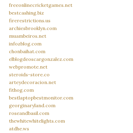
freeonlinecricketgames.net
bestcashing.biz
firerestrictions.us
archiesbrooklyn.com
muambeiros.net
infozblog.com
chonbaihat.com
elblogdeoscargonzalez.com
webpromote.net
steroids-store.co
arteydecoracion.net
fithog.com
bestlaptopbestmonitor.com
georginaryland.com
roseandbasil.com
thewhitewhitelights.com
atdhe.ws