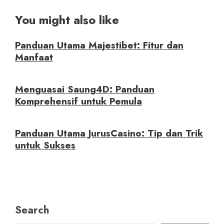
You might also like
Panduan Utama Majestibet: Fitur dan
Manfaat
Menguasai Saung4D: Panduan
Komprehensif untuk Pemula
Panduan Utama JurusCasino: Tip dan Trik
untuk Sukses
Search