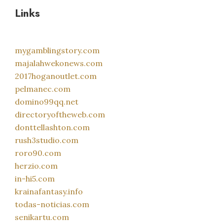
Links
mygamblingstory.com
majalahwekonews.com
2017hoganoutlet.com
pelmanec.com
domino99qq.net
directoryoftheweb.com
donttellashton.com
rush3studio.com
roro90.com
herzio.com
in-hi5.com
krainafantasy.info
todas-noticias.com
senikartu.com