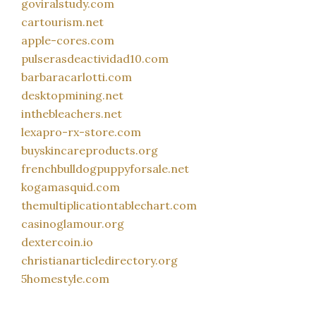
goviralstudy.com
cartourism.net
apple-cores.com
pulserasdeactividad10.com
barbaracarlotti.com
desktopmining.net
inthebleachers.net
lexapro-rx-store.com
buyskincareproducts.org
frenchbulldogpuppyforsale.net
kogamasquid.com
themultiplicationtablechart.com
casinoglamour.org
dextercoin.io
christianarticledirectory.org
5homestyle.com