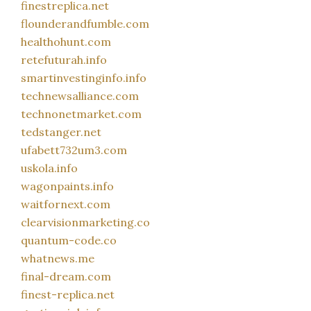
finestreplica.net
flounderandfumble.com
healthohunt.com
retefuturah.info
smartinvestinginfo.info
technewsalliance.com
technonetmarket.com
tedstanger.net
ufabett732um3.com
uskola.info
wagonpaints.info
waitfornext.com
clearvisionmarketing.co
quantum-code.co
whatnews.me
final-dream.com
finest-replica.net