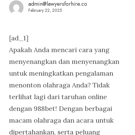
admin@lawyersforhire.co
February 22, 2025
[ad_1]
Apakah Anda mencari cara yang
menyenangkan dan menyenangkan
untuk meningkatkan pengalaman
menonton olahraga Anda? Tidak
terlihat lagi dari taruhan online
dengan 988bet! Dengan berbagai
macam olahraga dan acara untuk
dipertahankan, serta peluang