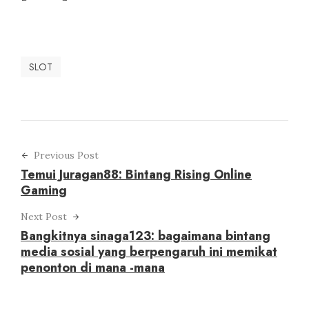
SLOT
Post navigation
Previous Post
Temui Juragan88: Bintang Rising Online
Gaming
Next Post
Bangkitnya sinaga123: bagaimana bintang
media sosial yang berpengaruh ini memikat
penonton di mana -mana