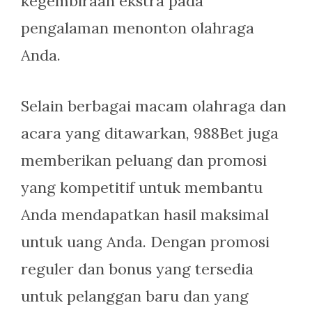
kegembiraan ekstra pada
pengalaman menonton olahraga
Anda.
Selain berbagai macam olahraga dan
acara yang ditawarkan, 988Bet juga
memberikan peluang dan promosi
yang kompetitif untuk membantu
Anda mendapatkan hasil maksimal
untuk uang Anda. Dengan promosi
reguler dan bonus yang tersedia
untuk pelanggan baru dan yang