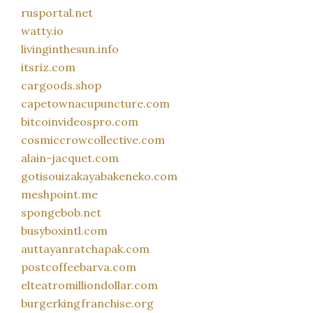
rusportal.net
watty.io
livinginthesun.info
itsriz.com
cargoods.shop
capetownacupuncture.com
bitcoinvideospro.com
cosmiccrowcollective.com
alain-jacquet.com
gotisouizakayabakeneko.com
meshpoint.me
spongebob.net
busyboxintl.com
auttayanratchapak.com
postcoffeebarva.com
elteatromilliondollar.com
burgerkingfranchise.org