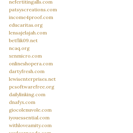
nefertitingalls.com
patsyscreations.com
income4proof.com
educaritas.org
lensajelajah.com
betflik09.net
ncaq.org
xenmicro.com
onlineshopera.com
dartyfresh.com
lewisenterprises.net
pcsoftwarefree.org
dailylinking.com
dnafyx.com
giocolenuvole.com
iyouessential.com
withloveamity.com