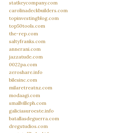
statkeycompany.com
carolinadeckbuilders.com
topinvestingblog.com
top50tools.com
the-rep.com
saltyfranks.com
annerani.com
jazzatude.com
0022pa.com
zeroshare.info
bilesinc.com
milaretreatnz.com
modaagi.com
smallvilleph.com
galiciasuroeste.info
batallasdeguerra.com
dregstudios.com