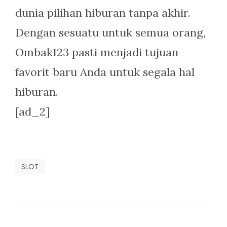
dunia pilihan hiburan tanpa akhir.
Dengan sesuatu untuk semua orang,
Ombak123 pasti menjadi tujuan
favorit baru Anda untuk segala hal
hiburan.
[ad_2]
SLOT