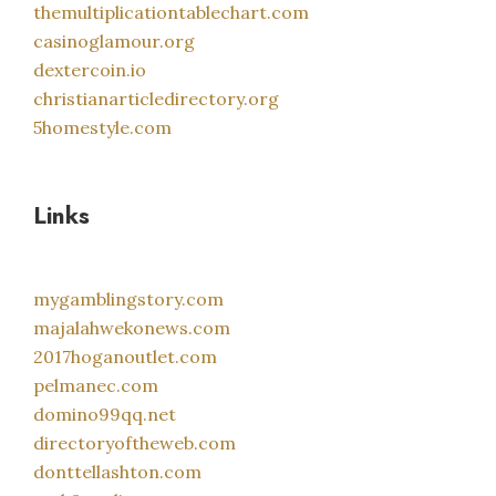
themultiplicationtablechart.com
casinoglamour.org
dextercoin.io
christianarticledirectory.org
5homestyle.com
Links
mygamblingstory.com
majalahwekonews.com
2017hoganoutlet.com
pelmanec.com
domino99qq.net
directoryoftheweb.com
donttellashton.com