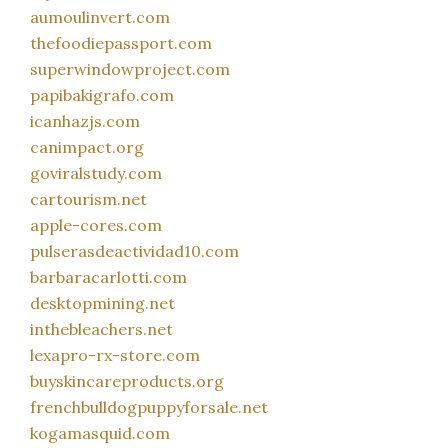
aumoulinvert.com
thefoodiepassport.com
superwindowproject.com
papibakigrafo.com
icanhazjs.com
canimpact.org
goviralstudy.com
cartourism.net
apple-cores.com
pulserasdeactividad10.com
barbaracarlotti.com
desktopmining.net
inthebleachers.net
lexapro-rx-store.com
buyskincareproducts.org
frenchbulldogpuppyforsale.net
kogamasquid.com