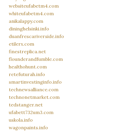
websiteufabetm4.com
whiteufabetm4.com
anikalappy.com
dininghelsinki.info
duanfrescariverside.info
etilerx.com
finestreplica.net
flounderandfumble.com
healthohunt.com
retefuturah.info
smartinvestinginfo.info
technewsalliance.com
technonetmarket.com
tedstanger.net
ufabett732um3.com
uskola.info
wagonpaints.info