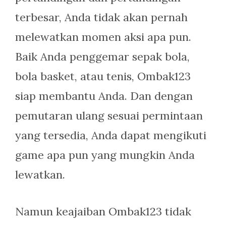
terbesar, Anda tidak akan pernah
melewatkan momen aksi apa pun.
Baik Anda penggemar sepak bola,
bola basket, atau tenis, Ombak123
siap membantu Anda. Dan dengan
pemutaran ulang sesuai permintaan
yang tersedia, Anda dapat mengikuti
game apa pun yang mungkin Anda
lewatkan.
Namun keajaiban Ombak123 tidak