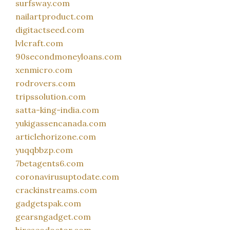
surfsway.com
nailartproduct.com
digitactseed.com
lvlcraft.com
90secondmoneyloans.com
xenmicro.com
rodrovers.com
tripssolution.com
satta-king-india.com
yukigassencanada.com
articlehorizone.com
yuqqbbzp.com
7betagents6.com
coronavirusuptodate.com
crackinstreams.com
gadgetspak.com
gearsngadget.com