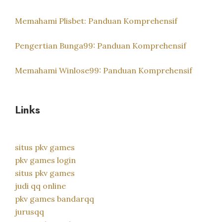
Memahami Plisbet: Panduan Komprehensif
Pengertian Bunga99: Panduan Komprehensif
Memahami Winlose99: Panduan Komprehensif
Links
situs pkv games
pkv games login
situs pkv games
judi qq online
pkv games bandarqq
jurusqq