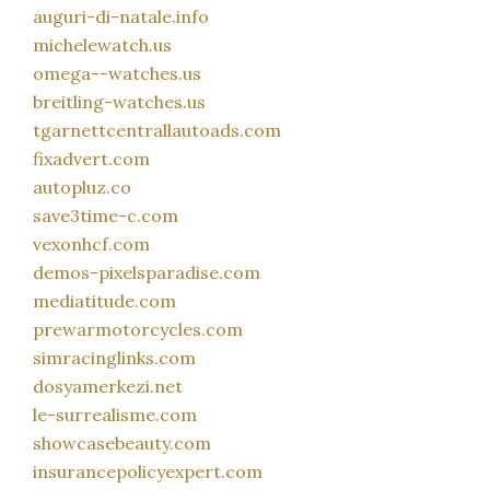
auguri-di-natale.info
michelewatch.us
omega--watches.us
breitling-watches.us
tgarnettcentrallautoads.com
fixadvert.com
autopluz.co
save3time-c.com
vexonhcf.com
demos-pixelsparadise.com
mediatitude.com
prewarmotorcycles.com
simracinglinks.com
dosyamerkezi.net
le-surrealisme.com
showcasebeauty.com
insurancepolicyexpert.com