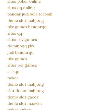
situs poker online
situs qq online
bandar judi bola terbaik
demo slot mahjong
pkv games bandarqq
situs qq
situs pkv games
dominoqq pkv
judi bandarqq
pkv games
situs pkv games
asikqq
poker
demo slot mahjong
slot demo mahjong
demo slot gacor
demo slot maxwin
poker online