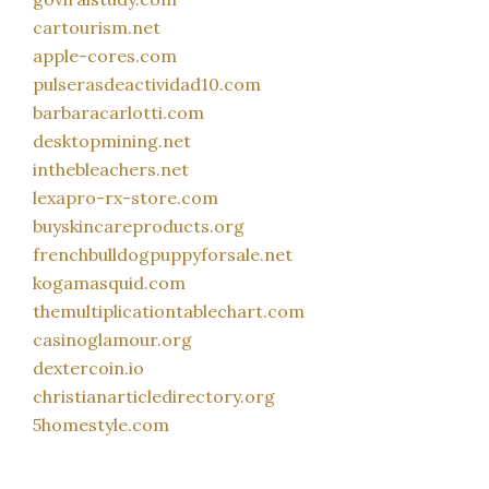
cartourism.net
apple-cores.com
pulserasdeactividad10.com
barbaracarlotti.com
desktopmining.net
inthebleachers.net
lexapro-rx-store.com
buyskincareproducts.org
frenchbulldogpuppyforsale.net
kogamasquid.com
themultiplicationtablechart.com
casinoglamour.org
dextercoin.io
christianarticledirectory.org
5homestyle.com