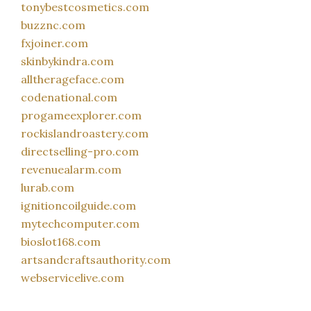
tonybestcosmetics.com
buzznc.com
fxjoiner.com
skinbykindra.com
alltherageface.com
codenational.com
progameexplorer.com
rockislandroastery.com
directselling-pro.com
revenuealarm.com
lurab.com
ignitioncoilguide.com
mytechcomputer.com
bioslot168.com
artsandcraftsauthority.com
webservicelive.com