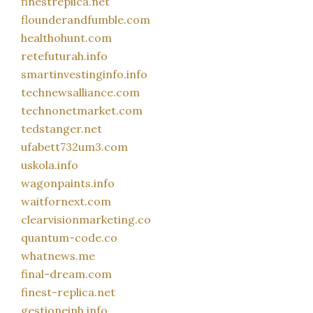
finestreplica.net
flounderandfumble.com
healthohunt.com
retefuturah.info
smartinvestinginfo.info
technewsalliance.com
technonetmarket.com
tedstanger.net
ufabett732um3.com
uskola.info
wagonpaints.info
waitfornext.com
clearvisionmarketing.co
quantum-code.co
whatnews.me
final-dream.com
finest-replica.net
gestioneinh.info