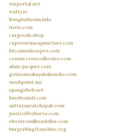
rusportal.net
watty.io
livinginthesun.info
itsriz.com
cargoods.shop
capetownacupuncture.com
bitcoinvideospro.com
cosmiccrowcollective.com
alain-jacquet.com
gotisouizakayabakeneko.com
meshpoint.me
spongebob.net
busyboxintl.com
auttayanratchapak.com
postcoffeebarva.com
elteatromilliondollar.com
burgerkingfranchise.org