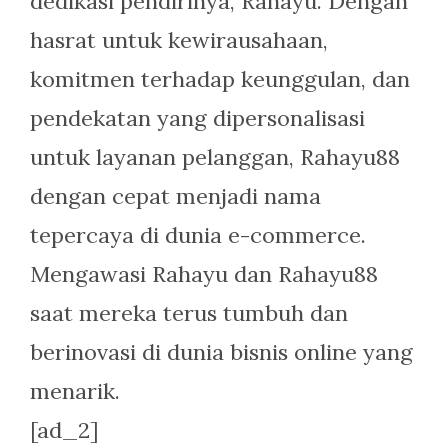
dedikasi pendirinya, Rahayu. Dengan
hasrat untuk kewirausahaan,
komitmen terhadap keunggulan, dan
pendekatan yang dipersonalisasi
untuk layanan pelanggan, Rahayu88
dengan cepat menjadi nama
tepercaya di dunia e-commerce.
Mengawasi Rahayu dan Rahayu88
saat mereka terus tumbuh dan
berinovasi di dunia bisnis online yang
menarik.
[ad_2]