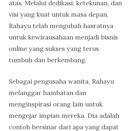
atas. Melalui dedikasi, ketekunan, dan
visi yang kuat untuk masa depan,
Rahayu telah mengubah hasratnya
untuk kewirausahaan menjadi bisnis
online yang sukses yang terus
tumbuh dan berkembang.
Sebagai pengusaha wanita, Rahayu
melanggar hambatan dan
menginspirasi orang lain untuk
mengejar impian mereka. Dia adalah
contoh bersinar dari apa yang dapat