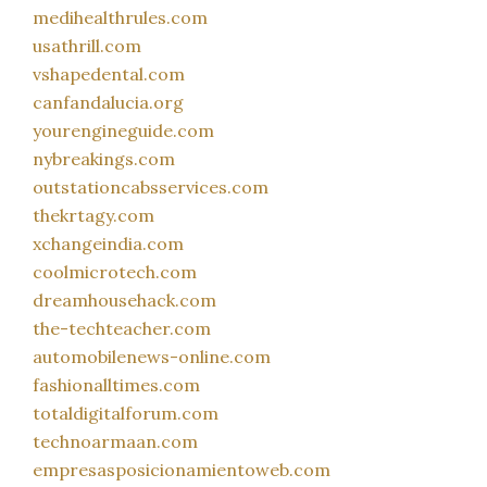
medihealthrules.com
usathrill.com
vshapedental.com
canfandalucia.org
yourengineguide.com
nybreakings.com
outstationcabsservices.com
thekrtagy.com
xchangeindia.com
coolmicrotech.com
dreamhousehack.com
the-techteacher.com
automobilenews-online.com
fashionalltimes.com
totaldigitalforum.com
technoarmaan.com
empresasposicionamientoweb.com