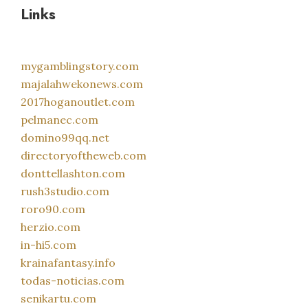
Links
mygamblingstory.com
majalahwekonews.com
2017hoganoutlet.com
pelmanec.com
domino99qq.net
directoryoftheweb.com
donttellashton.com
rush3studio.com
roro90.com
herzio.com
in-hi5.com
krainafantasy.info
todas-noticias.com
senikartu.com