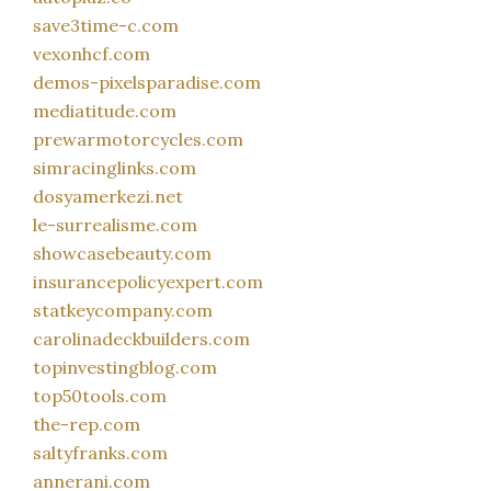
save3time-c.com
vexonhcf.com
demos-pixelsparadise.com
mediatitude.com
prewarmotorcycles.com
simracinglinks.com
dosyamerkezi.net
le-surrealisme.com
showcasebeauty.com
insurancepolicyexpert.com
statkeycompany.com
carolinadeckbuilders.com
topinvestingblog.com
top50tools.com
the-rep.com
saltyfranks.com
annerani.com