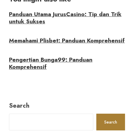
Panduan Utama JurusCasino: Tip dan Trik
untuk Sukses
Memahami Plisbet: Panduan Komprehensif
Pengertian Bunga99: Panduan
Komprehensif
Search
Search