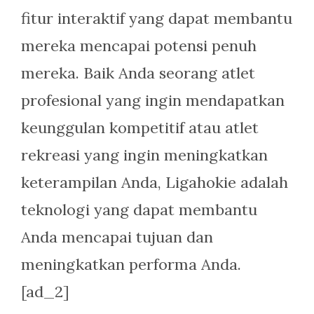
fitur interaktif yang dapat membantu
mereka mencapai potensi penuh
mereka. Baik Anda seorang atlet
profesional yang ingin mendapatkan
keunggulan kompetitif atau atlet
rekreasi yang ingin meningkatkan
keterampilan Anda, Ligahokie adalah
teknologi yang dapat membantu
Anda mencapai tujuan dan
meningkatkan performa Anda.
[ad_2]