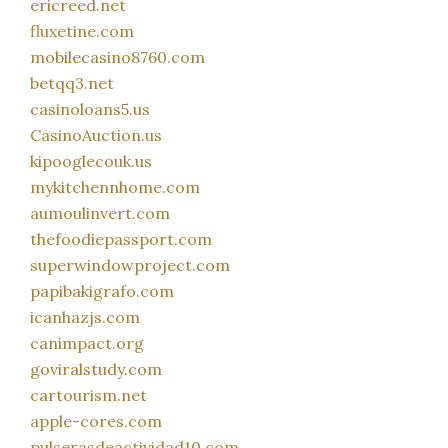
ericreed.net
fluxetine.com
mobilecasino8760.com
betqq3.net
casinoloans5.us
CasinoAuction.us
kipooglecouk.us
mykitchennhome.com
aumoulinvert.com
thefoodiepassport.com
superwindowproject.com
papibakigrafo.com
icanhazjs.com
canimpact.org
goviralstudy.com
cartourism.net
apple-cores.com
pulserasdeactividad10.com