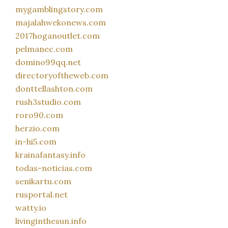
mygamblingstory.com
majalahwekonews.com
2017hoganoutlet.com
pelmanec.com
domino99qq.net
directoryoftheweb.com
donttellashton.com
rush3studio.com
roro90.com
herzio.com
in-hi5.com
krainafantasy.info
todas-noticias.com
senikartu.com
rusportal.net
watty.io
livinginthesun.info