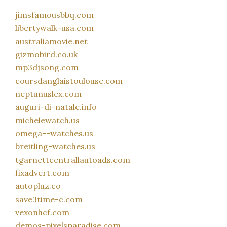
jimsfamousbbq.com
libertywalk-usa.com
australiamovie.net
gizmobird.co.uk
mp3djsong.com
coursdanglaistoulouse.com
neptunuslex.com
auguri-di-natale.info
michelewatch.us
omega--watches.us
breitling-watches.us
tgarnettcentrallautoads.com
fixadvert.com
autopluz.co
save3time-c.com
vexonhcf.com
demos-pixelsparadise.com