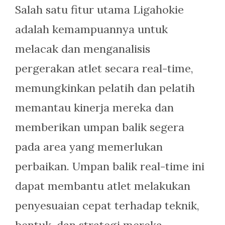
Salah satu fitur utama Ligahokie
adalah kemampuannya untuk
melacak dan menganalisis
pergerakan atlet secara real-time,
memungkinkan pelatih dan pelatih
memantau kinerja mereka dan
memberikan umpan balik segera
pada area yang memerlukan
perbaikan. Umpan balik real-time ini
dapat membantu atlet melakukan
penyesuaian cepat terhadap teknik,