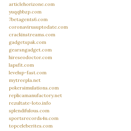
articlehorizone.com
yuqqbbzp.com
7betagents6.com
coronavirusuptodate.com
crackinstreams.com
gadgetspak.com
gearsngadget.com
hireseodoctor.com
lapsfit.com
levelup-fast.com
mytreepla.net
pokersimulations.com
replicamanufactory.net
rezultate-loto.info
splendifulous.com
sportsrecords4u.com
topceleberites.com