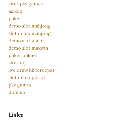
situs pkv games
asikqq
poker
demo slot mahjong
slot demo mahjong
demo slot gacor
demo slot maxwin
poker online
situs qq
live draw hk tercepat
slot demo pg soft
pkv games
domino
Links