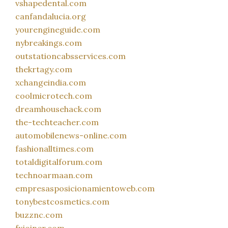
vshapedental.com
canfandalucia.org
yourengineguide.com
nybreakings.com
outstationcabsservices.com
thekrtagy.com
xchangeindia.com
coolmicrotech.com
dreamhousehack.com
the-techteacher.com
automobilenews-online.com
fashionalltimes.com
totaldigitalforum.com
technoarmaan.com
empresasposicionamientoweb.com
tonybestcosmetics.com
buzznc.com