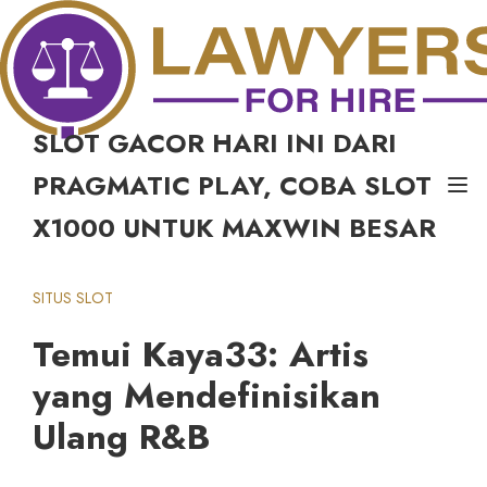
SLOT GACOR HARI INI DARI
PRAGMATIC PLAY, COBA SLOT
Togg
X1000 UNTUK MAXWIN BESAR
SITUS SLOT
Temui Kaya33: Artis
yang Mendefinisikan
Ulang R&B