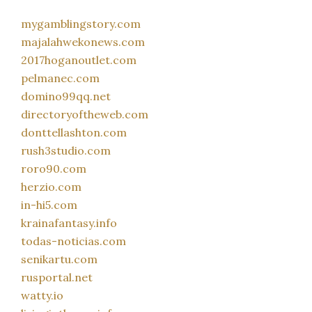
mygamblingstory.com
majalahwekonews.com
2017hoganoutlet.com
pelmanec.com
domino99qq.net
directoryoftheweb.com
donttellashton.com
rush3studio.com
roro90.com
herzio.com
in-hi5.com
krainafantasy.info
todas-noticias.com
senikartu.com
rusportal.net
watty.io