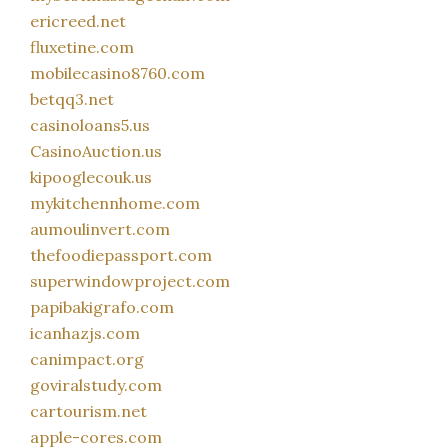
ericreed.net
fluxetine.com
mobilecasino8760.com
betqq3.net
casinoloans5.us
CasinoAuction.us
kipooglecouk.us
mykitchennhome.com
aumoulinvert.com
thefoodiepassport.com
superwindowproject.com
papibakigrafo.com
icanhazjs.com
canimpact.org
goviralstudy.com
cartourism.net
apple-cores.com