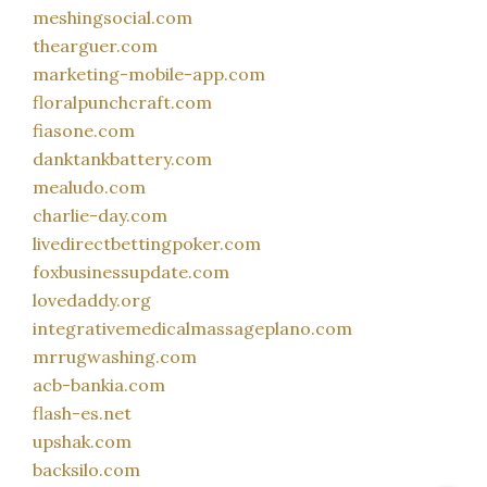
meshingsocial.com
thearguer.com
marketing-mobile-app.com
floralpunchcraft.com
fiasone.com
danktankbattery.com
mealudo.com
charlie-day.com
livedirectbettingpoker.com
foxbusinessupdate.com
lovedaddy.org
integrativemedicalmassageplano.com
mrrugwashing.com
acb-bankia.com
flash-es.net
upshak.com
backsilo.com