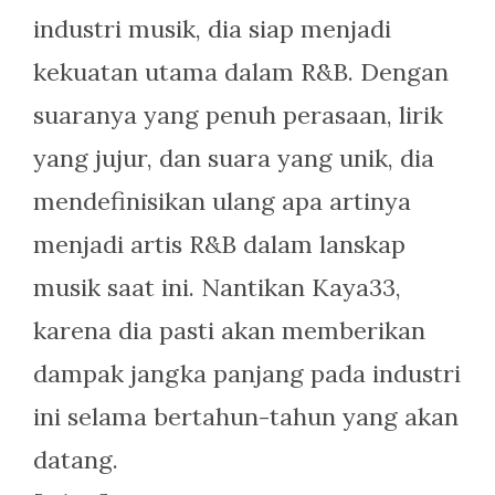
industri musik, dia siap menjadi
kekuatan utama dalam R&B. Dengan
suaranya yang penuh perasaan, lirik
yang jujur, dan suara yang unik, dia
mendefinisikan ulang apa artinya
menjadi artis R&B dalam lanskap
musik saat ini. Nantikan Kaya33,
karena dia pasti akan memberikan
dampak jangka panjang pada industri
ini selama bertahun-tahun yang akan
datang.