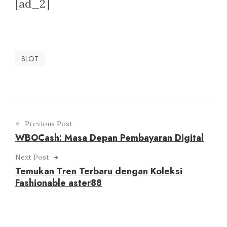
[ad_2]
SLOT
Post navigation
Previous Post
WBOCash: Masa Depan Pembayaran Digital
Next Post
Temukan Tren Terbaru dengan Koleksi
Fashionable aster88