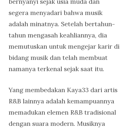
bernyanyi sejak usia muda dan
segera menyadari bahwa musik
adalah minatnya. Setelah bertahun-
tahun mengasah keahliannya, dia
memutuskan untuk mengejar karir di
bidang musik dan telah membuat
namanya terkenal sejak saat itu.
Yang membedakan Kaya33 dari artis
R&B lainnya adalah kemampuannya
memadukan elemen R&B tradisional
dengan suara modern. Musiknya