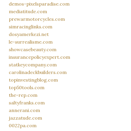
demos-pixelsparadise.com
mediatitude.com
prewarmotorcycles.com
simracinglinks.com
dosyamerkezi.net
le-surrealisme.com
showcasebeauty.com
insurancepolicyexpert.com
statkeycompany.com
carolinadeckbuilders.com
topinvestingblog.com
top50tools.com
the-rep.com
saltyfranks.com
annerani.com
jazzatude.com
0022pa.com