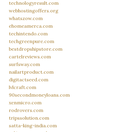
technologyresult.com
webhostingoffers.org
whatszow.com
ehomeamerca.com
techintendo.com
techgreenpure.com
bestdropshipstore.com
cartelreviews.com
surfsway.com
nailartproduct.com
digitactseed.com
lvlcraft.com
90secondmoneyloans.com
xenmicro.com
rodrovers.com
tripssolution.com
satta-king-india.com