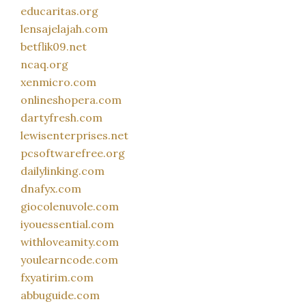
educaritas.org
lensajelajah.com
betflik09.net
ncaq.org
xenmicro.com
onlineshopera.com
dartyfresh.com
lewisenterprises.net
pcsoftwarefree.org
dailylinking.com
dnafyx.com
giocolenuvole.com
iyouessential.com
withloveamity.com
youlearncode.com
fxyatirim.com
abbuguide.com