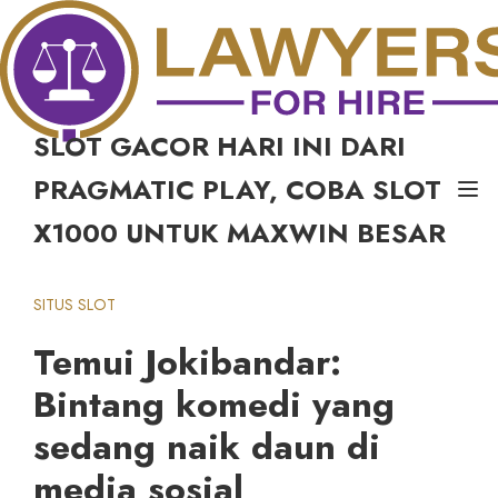
SLOT GACOR HARI INI DARI
PRAGMATIC PLAY, COBA SLOT
Togg
X1000 UNTUK MAXWIN BESAR
SITUS SLOT
Temui Jokibandar:
Bintang komedi yang
sedang naik daun di
media sosial