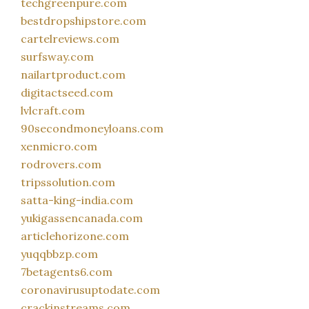
techgreenpure.com
bestdropshipstore.com
cartelreviews.com
surfsway.com
nailartproduct.com
digitactseed.com
lvlcraft.com
90secondmoneyloans.com
xenmicro.com
rodrovers.com
tripssolution.com
satta-king-india.com
yukigassencanada.com
articlehorizone.com
yuqqbbzp.com
7betagents6.com
coronavirusuptodate.com
crackinstreams.com