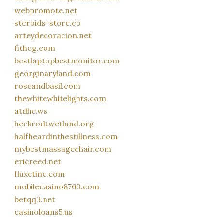
webpromote.net
steroids-store.co
arteydecoracion.net
fithog.com
bestlaptopbestmonitor.com
georginaryland.com
roseandbasil.com
thewhitewhitelights.com
atdhe.ws
heckrodtwetland.org
halfheardinthestillness.com
mybestmassagechair.com
ericreed.net
fluxetine.com
mobilecasino8760.com
betqq3.net
casinoloans5.us