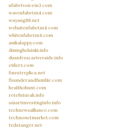
ufabetvoicem3.com
waveufabetm4.com
wayang88.net
websiteufabetm4.com
whiteufabetm4.com
anikalappy.com
dininghelsinki.info
duanfrescariverside.info
etilerx.com
finestreplica.net
flounderandfumble.com
healthohunt.com
retefuturah.info
smartinvestinginfo.info
technewsalliance.com
technonetmarket.com
tedstanger.net