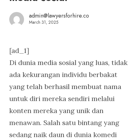
admin@lawyersforhire.co
March 31, 2025
[ad_1]
Di dunia media sosial yang luas, tidak
ada kekurangan individu berbakat
yang telah berhasil membuat nama
untuk diri mereka sendiri melalui
konten mereka yang unik dan
menawan. Salah satu bintang yang
sedang naik daun di dunia komedi