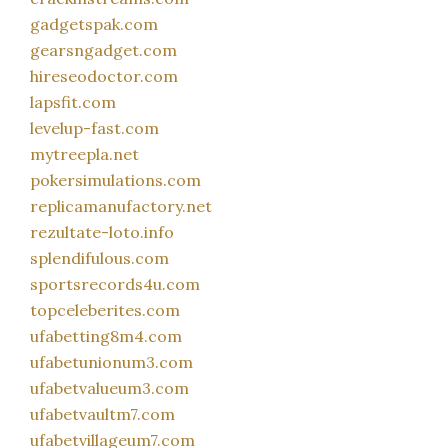
gadgetspak.com
gearsngadget.com
hireseodoctor.com
lapsfit.com
levelup-fast.com
mytreepla.net
pokersimulations.com
replicamanufactory.net
rezultate-loto.info
splendifulous.com
sportsrecords4u.com
topceleberites.com
ufabetting8m4.com
ufabetunionum3.com
ufabetvalueum3.com
ufabetvaultm7.com
ufabetvillageum7.com