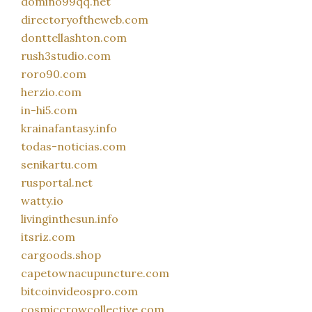
domino99qq.net
directoryoftheweb.com
donttellashton.com
rush3studio.com
roro90.com
herzio.com
in-hi5.com
krainafantasy.info
todas-noticias.com
senikartu.com
rusportal.net
watty.io
livinginthesun.info
itsriz.com
cargoods.shop
capetownacupuncture.com
bitcoinvideospro.com
cosmiccrowcollective.com