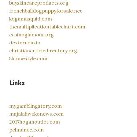
buyskincareproducts.org
frenchbulldogpuppyforsale.net
kogamasquid.com
themultiplicationtablechart.com
casinoglamour.org
dextercoin.io
christianarticledirectory.org
5homestyle.com
Links
mygamblingstory.com
majalahwekonews.com
2017hoganoutlet.com
pelmanec.com