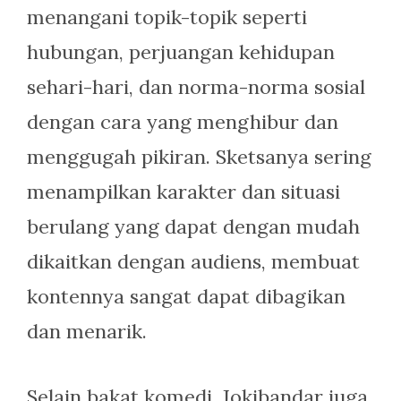
menangani topik-topik seperti
hubungan, perjuangan kehidupan
sehari-hari, dan norma-norma sosial
dengan cara yang menghibur dan
menggugah pikiran. Sketsanya sering
menampilkan karakter dan situasi
berulang yang dapat dengan mudah
dikaitkan dengan audiens, membuat
kontennya sangat dapat dibagikan
dan menarik.
Selain bakat komedi, Jokibandar juga