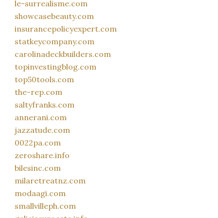
le-surrealisme.com
showcasebeauty.com
insurancepolicyexpert.com
statkeycompany.com
carolinadeckbuilders.com
topinvestingblog.com
top50tools.com
the-rep.com
saltyfranks.com
annerani.com
jazzatude.com
0022pa.com
zeroshare.info
bilesinc.com
milaretreatnz.com
modaagi.com
smallvilleph.com