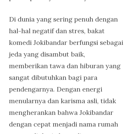
Di dunia yang sering penuh dengan
hal-hal negatif dan stres, bakat
komedi Jokibandar berfungsi sebagai
jeda yang disambut baik,
memberikan tawa dan hiburan yang
sangat dibutuhkan bagi para
pendengarnya. Dengan energi
menularnya dan karisma asli, tidak
mengherankan bahwa Jokibandar
dengan cepat menjadi nama rumah