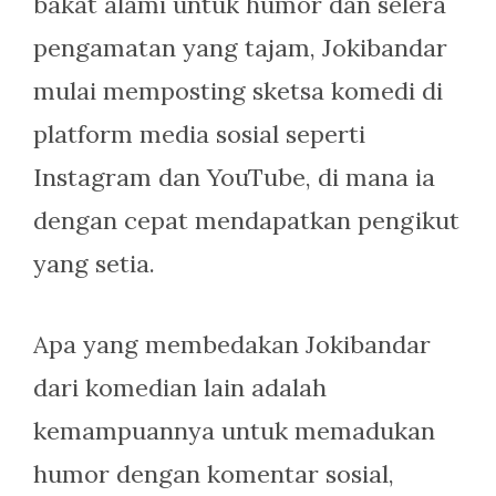
bakat alami untuk humor dan selera
pengamatan yang tajam, Jokibandar
mulai memposting sketsa komedi di
platform media sosial seperti
Instagram dan YouTube, di mana ia
dengan cepat mendapatkan pengikut
yang setia.
Apa yang membedakan Jokibandar
dari komedian lain adalah
kemampuannya untuk memadukan
humor dengan komentar sosial,