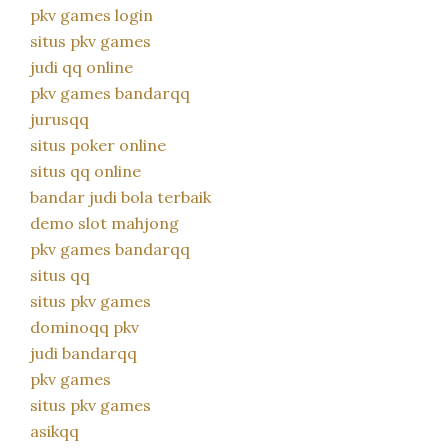
pkv games login
situs pkv games
judi qq online
pkv games bandarqq
jurusqq
situs poker online
situs qq online
bandar judi bola terbaik
demo slot mahjong
pkv games bandarqq
situs qq
situs pkv games
dominoqq pkv
judi bandarqq
pkv games
situs pkv games
asikqq