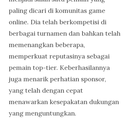
paling dicari di komunitas game
online. Dia telah berkompetisi di
berbagai turnamen dan bahkan telah
memenangkan beberapa,
memperkuat reputasinya sebagai
pemain top-tier. Keberhasilannya
juga menarik perhatian sponsor,
yang telah dengan cepat
menawarkan kesepakatan dukungan
yang menguntungkan.