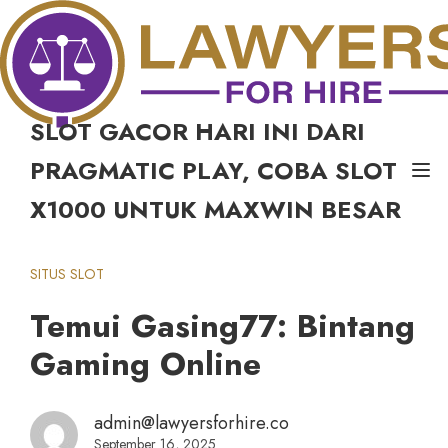
SLOT GACOR HARI INI DARI
PRAGMATIC PLAY, COBA SLOT
Togg
X1000 UNTUK MAXWIN BESAR
SITUS SLOT
Temui Gasing77: Bintang
Gaming Online
admin@lawyersforhire.co
September 16, 2025