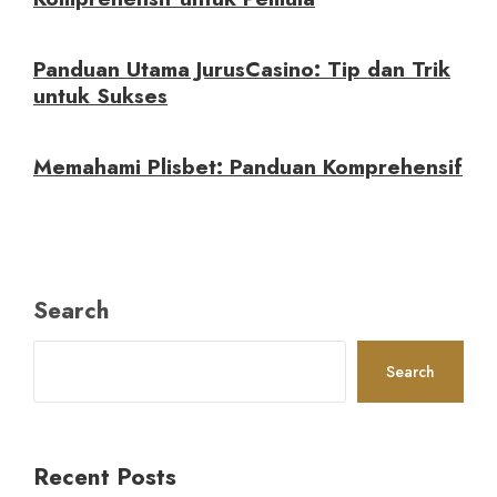
Panduan Utama JurusCasino: Tip dan Trik
untuk Sukses
Memahami Plisbet: Panduan Komprehensif
Search
Search
Recent Posts