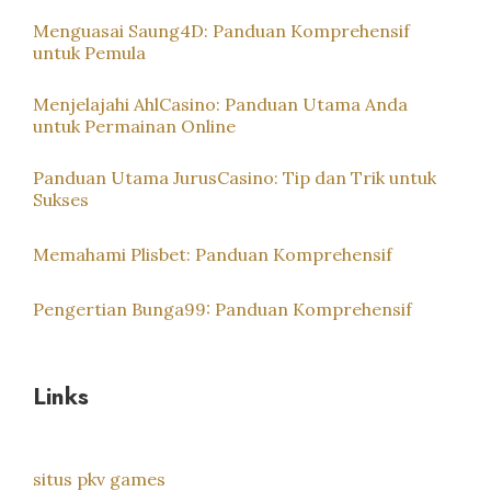
Menguasai Saung4D: Panduan Komprehensif
untuk Pemula
Menjelajahi AhlCasino: Panduan Utama Anda
untuk Permainan Online
Panduan Utama JurusCasino: Tip dan Trik untuk
Sukses
Memahami Plisbet: Panduan Komprehensif
Pengertian Bunga99: Panduan Komprehensif
Links
situs pkv games