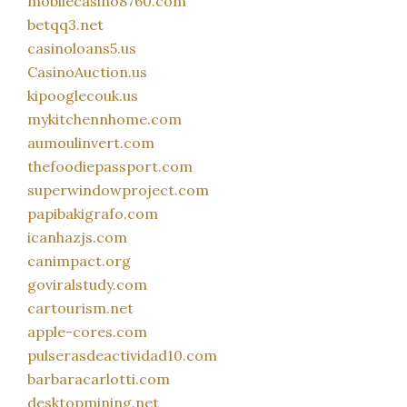
mobilecasino8760.com
betqq3.net
casinoloans5.us
CasinoAuction.us
kipooglecouk.us
mykitchennhome.com
aumoulinvert.com
thefoodiepassport.com
superwindowproject.com
papibakigrafo.com
icanhazjs.com
canimpact.org
goviralstudy.com
cartourism.net
apple-cores.com
pulserasdeactividad10.com
barbaracarlotti.com
desktopmining.net