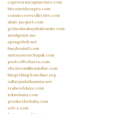
capetownacupuncture.com
bitcoinvideospro.com
cosmiccrowcollective.com
alain-jacquet.com
gotisouizakayabakeneko.com
meshpoint.me
spongebob.net
busyboxintl.com
auttayanratchapak.com
postcoffeebarva.com
elteatromilliondollar.com
burgerkingfranchise.org
vallarpadathamma.net
realworldsize.com
teknolama.com
productforbaby.com
orb-z.com