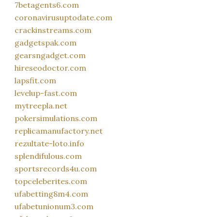
7betagents6.com
coronavirusuptodate.com
crackinstreams.com
gadgetspak.com
gearsngadget.com
hireseodoctor.com
lapsfit.com
levelup-fast.com
mytreepla.net
pokersimulations.com
replicamanufactory.net
rezultate-loto.info
splendifulous.com
sportsrecords4u.com
topceleberites.com
ufabetting8m4.com
ufabetunionum3.com