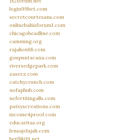
1x2forum.net
login99bet.com
secretcourtesans.com
onlinebahisforum1.com
chicagoheadline.com
camming.org
rajalion88.com
goupuntacana.com
riversedgepark.com
zaseez.com
catchycrunch.com
nofaphub.com
nefertitingalls.com
patsyscreations.com
income4proof.com
educaritas.org
lensajelajah.com
betflik09.net