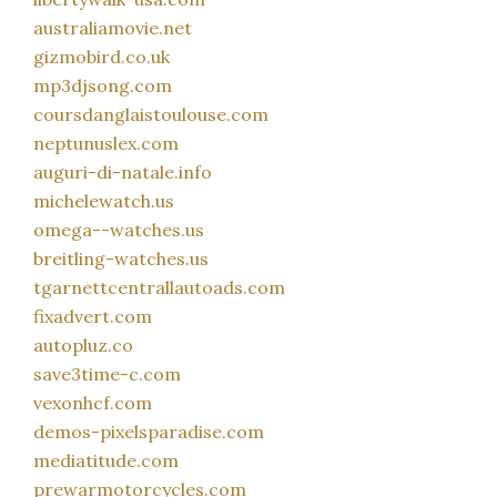
australiamovie.net
gizmobird.co.uk
mp3djsong.com
coursdanglaistoulouse.com
neptunuslex.com
auguri-di-natale.info
michelewatch.us
omega--watches.us
breitling-watches.us
tgarnettcentrallautoads.com
fixadvert.com
autopluz.co
save3time-c.com
vexonhcf.com
demos-pixelsparadise.com
mediatitude.com
prewarmotorcycles.com