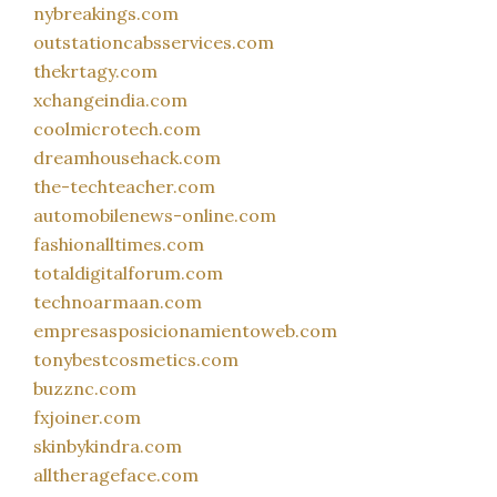
nybreakings.com
outstationcabsservices.com
thekrtagy.com
xchangeindia.com
coolmicrotech.com
dreamhousehack.com
the-techteacher.com
automobilenews-online.com
fashionalltimes.com
totaldigitalforum.com
technoarmaan.com
empresasposicionamientoweb.com
tonybestcosmetics.com
buzznc.com
fxjoiner.com
skinbykindra.com
alltherageface.com