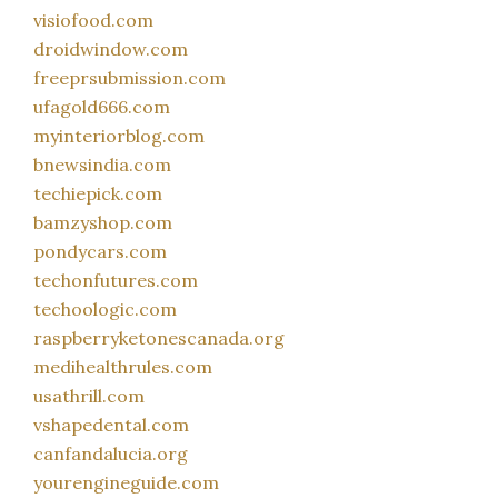
visiofood.com
droidwindow.com
freeprsubmission.com
ufagold666.com
myinteriorblog.com
bnewsindia.com
techiepick.com
bamzyshop.com
pondycars.com
techonfutures.com
techoologic.com
raspberryketonescanada.org
medihealthrules.com
usathrill.com
vshapedental.com
canfandalucia.org
yourengineguide.com