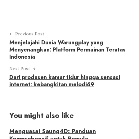
Post navigation
Previous Post
Menjelajahi Dunia Warungplay yang
Menyenangkan: Platform Permainan Teratas
Indonesia
Next Post
Dari produsen kamar tidur hingga sensasi
internet: kebangkitan melodi69
You might also like
Menguasai Saung4D: Panduan
Komprehensif untuk Pemula