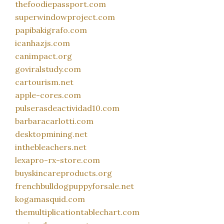
thefoodiepassport.com
superwindowproject.com
papibakigrafo.com
icanhazjs.com
canimpact.org
goviralstudy.com
cartourism.net
apple-cores.com
pulserasdeactividad10.com
barbaracarlotti.com
desktopmining.net
inthebleachers.net
lexapro-rx-store.com
buyskincareproducts.org
frenchbulldogpuppyforsale.net
kogamasquid.com
themultiplicationtablechart.com