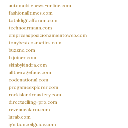
automobilenews-online.com
fashionalltimes.com
totaldigitalforum.com
technoarmaan.com
empresasposicionamientoweb.com
tonybestcosmetics.com
buzznc.com
fxjoiner.com
skinbykindra.com
alltherageface.com
codenational.com
progameexplorer.com
rockislandroastery.com
directselling-pro.com
revenuealarm.com
lurab.com
ignitioncoilguide.com