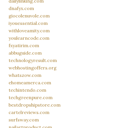
dailylinking.com
dnafyx.com
giocolenuvole.com
iyouessential.com
withloveamity.com
youlearncode.com
fxyatirim.com
abbuguide.com
technologyresult.com
webhostingoffers.org
whatszow.com
ehomeamerca.com
techintendo.com
techgreenpure.com
bestdropshipstore.com
cartelreviews.com
surfsway.com
nailartproduct.com