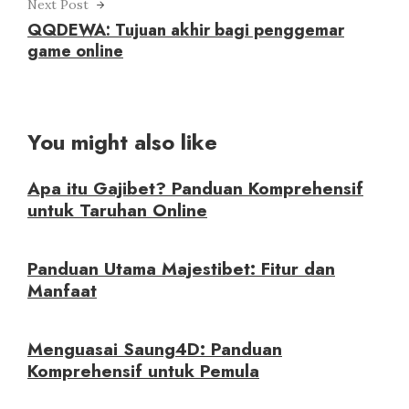
Next Post
QQDEWA: Tujuan akhir bagi penggemar
game online
You might also like
Apa itu Gajibet? Panduan Komprehensif
untuk Taruhan Online
Panduan Utama Majestibet: Fitur dan
Manfaat
Menguasai Saung4D: Panduan
Komprehensif untuk Pemula