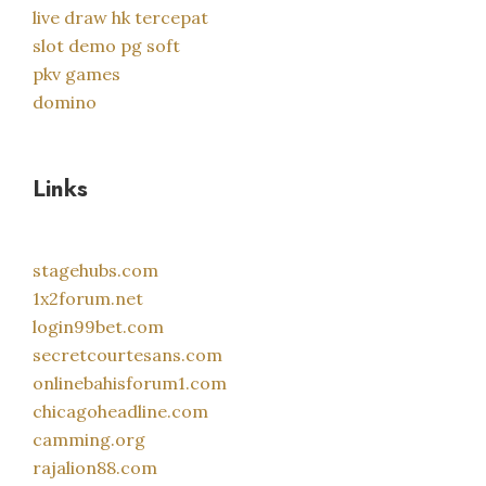
live draw hk tercepat
slot demo pg soft
pkv games
domino
Links
stagehubs.com
1x2forum.net
login99bet.com
secretcourtesans.com
onlinebahisforum1.com
chicagoheadline.com
camming.org
rajalion88.com