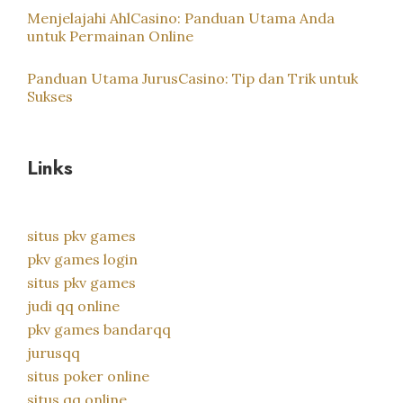
Menjelajahi AhlCasino: Panduan Utama Anda
untuk Permainan Online
Panduan Utama JurusCasino: Tip dan Trik untuk
Sukses
Links
situs pkv games
pkv games login
situs pkv games
judi qq online
pkv games bandarqq
jurusqq
situs poker online
situs qq online