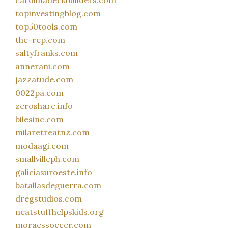
carolinadeckbuilders.com
topinvestingblog.com
top50tools.com
the-rep.com
saltyfranks.com
annerani.com
jazzatude.com
0022pa.com
zeroshare.info
bilesinc.com
milaretreatnz.com
modaagi.com
smallvilleph.com
galiciasuroeste.info
batallasdeguerra.com
dregstudios.com
neatstuffhelpskids.org
moraessoccer.com