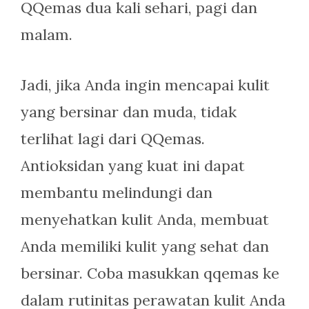
QQemas dua kali sehari, pagi dan
malam.
Jadi, jika Anda ingin mencapai kulit
yang bersinar dan muda, tidak
terlihat lagi dari QQemas.
Antioksidan yang kuat ini dapat
membantu melindungi dan
menyehatkan kulit Anda, membuat
Anda memiliki kulit yang sehat dan
bersinar. Coba masukkan qqemas ke
dalam rutinitas perawatan kulit Anda