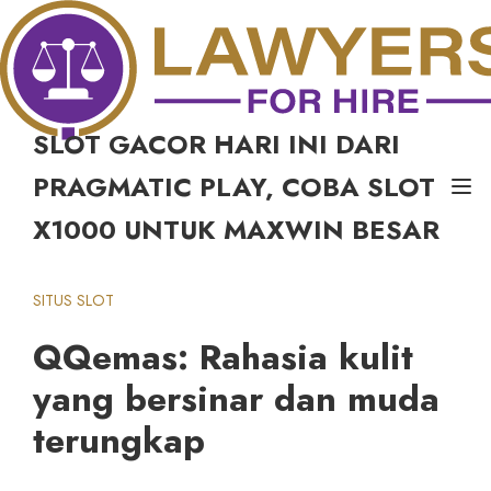
SLOT GACOR HARI INI DARI
PRAGMATIC PLAY, COBA SLOT
Togg
X1000 UNTUK MAXWIN BESAR
SITUS SLOT
QQemas: Rahasia kulit
yang bersinar dan muda
terungkap