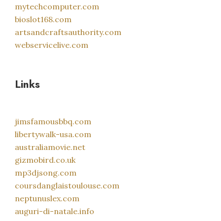
mytechcomputer.com
bioslot168.com
artsandcraftsauthority.com
webservicelive.com
Links
jimsfamousbbq.com
libertywalk-usa.com
australiamovie.net
gizmobird.co.uk
mp3djsong.com
coursdanglaistoulouse.com
neptunuslex.com
auguri-di-natale.info