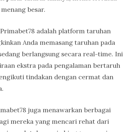
 menang besar.
i Primabet78 adalah platform taruhan
kinkan Anda memasang taruhan pada
edang berlangsung secara real-time. Ini
raan ekstra pada pengalaman bertaruh
engikuti tindakan dengan cermat dan
a.
Primabet78 juga menawarkan berbagai
gi mereka yang mencari rehat dari