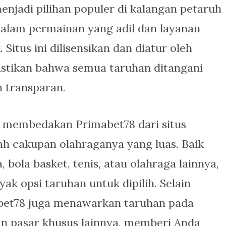
njadi pilihan populer di kalangan petaruh
dalam permainan yang adil dan layanan
Situs ini dilisensikan dan diatur oleh
stikan bahwa semua taruhan ditangani
 transparan.
g membedakan Primabet78 dari situs
lah cakupan olahraganya yang luas. Baik
bola basket, tenis, atau olahraga lainnya,
k opsi taruhan untuk dipilih. Selain
abet78 juga menawarkan taruhan pada
dan pasar khusus lainnya, memberi Anda