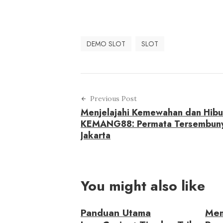
DEMO SLOT
SLOT
Post navigation
Previous Post
Menjelajahi Kemewahan dan Hibu
KEMANG88: Permata Tersembuny
Jakarta
You might also like
Panduan Utama
Mem