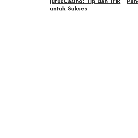
JurusCasino: Tip dan Trik
Pan
untuk Sukses