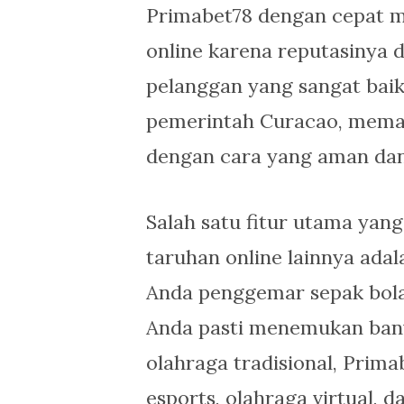
Primabet78 dengan cepat me
online karena reputasinya 
pelanggan yang sangat baik. 
pemerintah Curacao, mema
dengan cara yang aman dan
Salah satu fitur utama yan
taruhan online lainnya ada
Anda penggemar sepak bola, 
Anda pasti menemukan banya
olahraga tradisional, Prim
esports, olahraga virtual, 