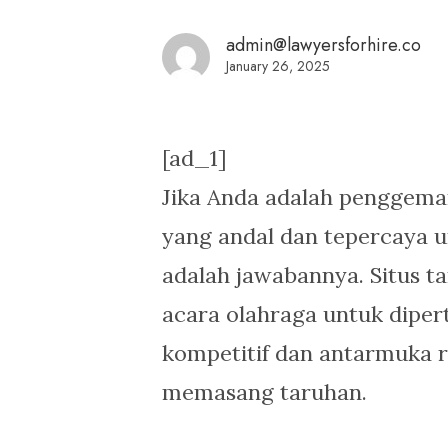
admin@lawyersforhire.co
January 26, 2025
[ad_1]
Jika Anda adalah penggema
yang andal dan tepercaya 
adalah jawabannya. Situs 
acara olahraga untuk dipe
kompetitif dan antarmuka
memasang taruhan.