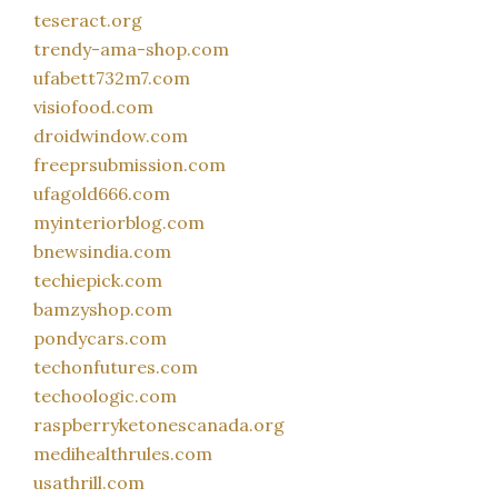
teseract.org
trendy-ama-shop.com
ufabett732m7.com
visiofood.com
droidwindow.com
freeprsubmission.com
ufagold666.com
myinteriorblog.com
bnewsindia.com
techiepick.com
bamzyshop.com
pondycars.com
techonfutures.com
techoologic.com
raspberryketonescanada.org
medihealthrules.com
usathrill.com