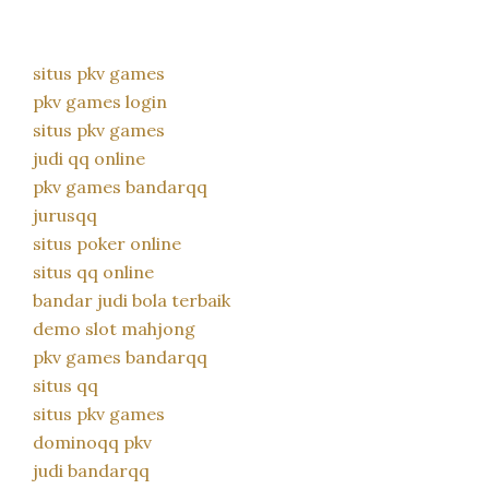
situs pkv games
pkv games login
situs pkv games
judi qq online
pkv games bandarqq
jurusqq
situs poker online
situs qq online
bandar judi bola terbaik
demo slot mahjong
pkv games bandarqq
situs qq
situs pkv games
dominoqq pkv
judi bandarqq