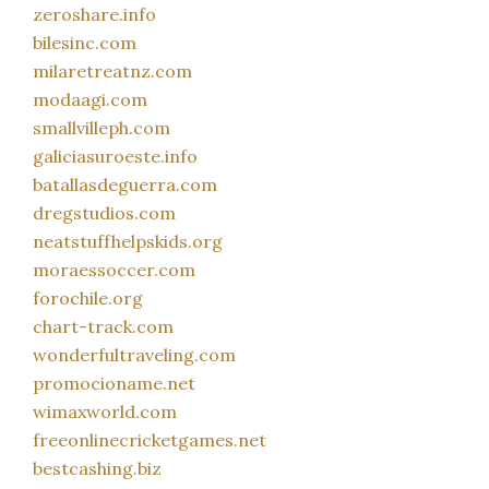
zeroshare.info
bilesinc.com
milaretreatnz.com
modaagi.com
smallvilleph.com
galiciasuroeste.info
batallasdeguerra.com
dregstudios.com
neatstuffhelpskids.org
moraessoccer.com
forochile.org
chart-track.com
wonderfultraveling.com
promocioname.net
wimaxworld.com
freeonlinecricketgames.net
bestcashing.biz