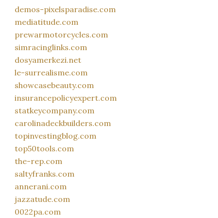
demos-pixelsparadise.com
mediatitude.com
prewarmotorcycles.com
simracinglinks.com
dosyamerkezi.net
le-surrealisme.com
showcasebeauty.com
insurancepolicyexpert.com
statkeycompany.com
carolinadeckbuilders.com
topinvestingblog.com
top50tools.com
the-rep.com
saltyfranks.com
annerani.com
jazzatude.com
0022pa.com