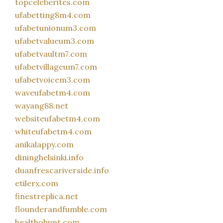
topceleberites.com
ufabetting8m4.com
ufabetunionum3.com
ufabetvalueum3.com
ufabetvaultm7.com
ufabetvillageum7.com
ufabetvoicem3.com
waveufabetm4.com
wayang88.net
websiteufabetm4.com
whiteufabetm4.com
anikalappy.com
dininghelsinki.info
duanfrescariverside.info
etilerx.com
finestreplica.net
flounderandfumble.com
healthohunt.com