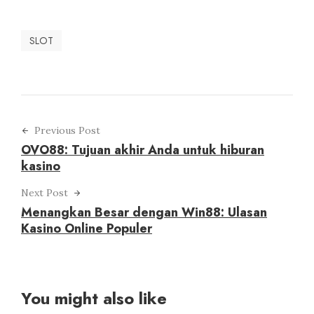
SLOT
Post navigation
Previous Post
OVO88: Tujuan akhir Anda untuk hiburan
kasino
Next Post
Menangkan Besar dengan Win88: Ulasan
Kasino Online Populer
You might also like