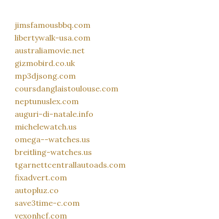
jimsfamousbbq.com
libertywalk-usa.com
australiamovie.net
gizmobird.co.uk
mp3djsong.com
coursdanglaistoulouse.com
neptunuslex.com
auguri-di-natale.info
michelewatch.us
omega--watches.us
breitling-watches.us
tgarnettcentrallautoads.com
fixadvert.com
autopluz.co
save3time-c.com
vexonhcf.com