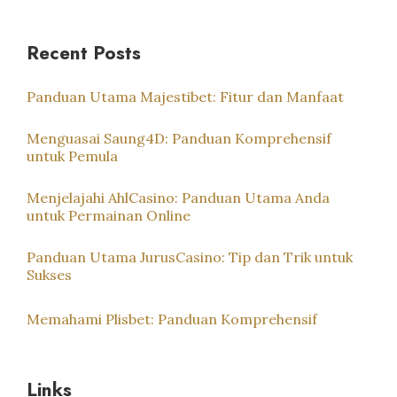
Recent Posts
Panduan Utama Majestibet: Fitur dan Manfaat
Menguasai Saung4D: Panduan Komprehensif
untuk Pemula
Menjelajahi AhlCasino: Panduan Utama Anda
untuk Permainan Online
Panduan Utama JurusCasino: Tip dan Trik untuk
Sukses
Memahami Plisbet: Panduan Komprehensif
Links