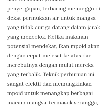
penyergapan, terbaring menunggu di
dekat permukaan air untuk mangsa
yang tidak curiga datang dalam jarak
yang mencolok. Ketika makanan
potensial mendekat, ikan mpoid akan
dengan cepat melesat ke atas dan
merebutnya dengan mulut mereka
yang terbalik. Teknik perburuan ini
sangat efektif dan memungkinkan
mpoid untuk menangkap berbagai
macam mangsa, termasuk serangga,