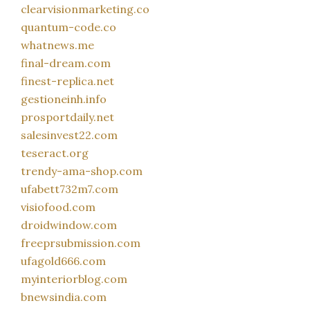
clearvisionmarketing.co
quantum-code.co
whatnews.me
final-dream.com
finest-replica.net
gestioneinh.info
prosportdaily.net
salesinvest22.com
teseract.org
trendy-ama-shop.com
ufabett732m7.com
visiofood.com
droidwindow.com
freeprsubmission.com
ufagold666.com
myinteriorblog.com
bnewsindia.com