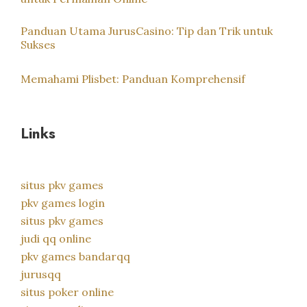
Panduan Utama JurusCasino: Tip dan Trik untuk
Sukses
Memahami Plisbet: Panduan Komprehensif
Links
situs pkv games
pkv games login
situs pkv games
judi qq online
pkv games bandarqq
jurusqq
situs poker online