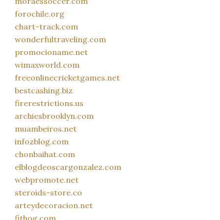
moraessoccer.com
forochile.org
chart-track.com
wonderfultraveling.com
promocioname.net
wimaxworld.com
freeonlinecricketgames.net
bestcashing.biz
firerestrictions.us
archiesbrooklyn.com
muambeiros.net
infozblog.com
chonbaihat.com
elblogdeoscargonzalez.com
webpromote.net
steroids-store.co
arteydecoracion.net
fithog.com