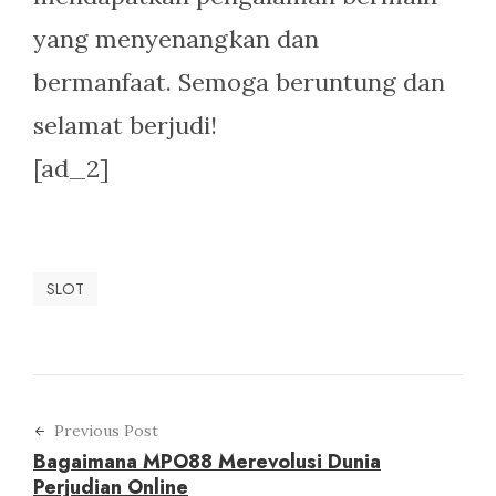
yang menyenangkan dan
bermanfaat. Semoga beruntung dan
selamat berjudi!
[ad_2]
SLOT
Post navigation
Previous Post
Bagaimana MPO88 Merevolusi Dunia
Perjudian Online