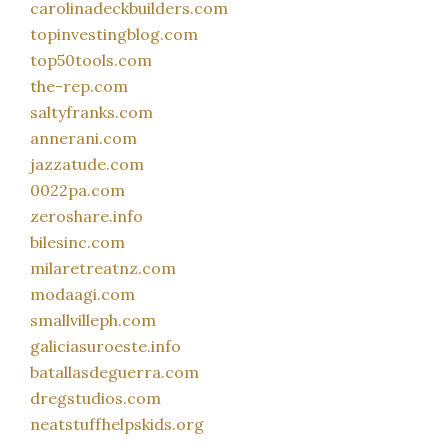
carolinadeckbuilders.com
topinvestingblog.com
top50tools.com
the-rep.com
saltyfranks.com
annerani.com
jazzatude.com
0022pa.com
zeroshare.info
bilesinc.com
milaretreatnz.com
modaagi.com
smallvilleph.com
galiciasuroeste.info
batallasdeguerra.com
dregstudios.com
neatstuffhelpskids.org