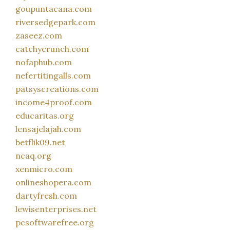
goupuntacana.com
riversedgepark.com
zaseez.com
catchycrunch.com
nofaphub.com
nefertitingalls.com
patsyscreations.com
income4proof.com
educaritas.org
lensajelajah.com
betflik09.net
ncaq.org
xenmicro.com
onlineshopera.com
dartyfresh.com
lewisenterprises.net
pcsoftwarefree.org