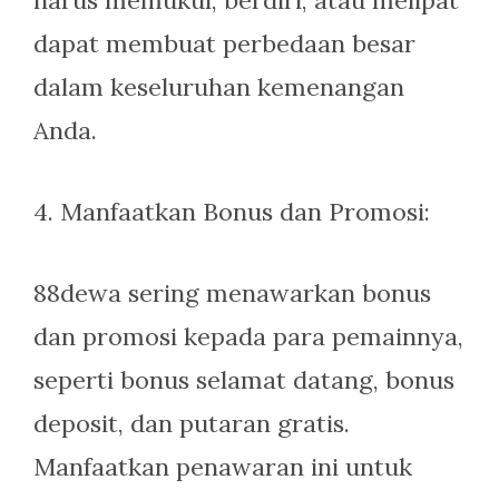
harus memukul, berdiri, atau melipat
dapat membuat perbedaan besar
dalam keseluruhan kemenangan
Anda.
4. Manfaatkan Bonus dan Promosi:
88dewa sering menawarkan bonus
dan promosi kepada para pemainnya,
seperti bonus selamat datang, bonus
deposit, dan putaran gratis.
Manfaatkan penawaran ini untuk