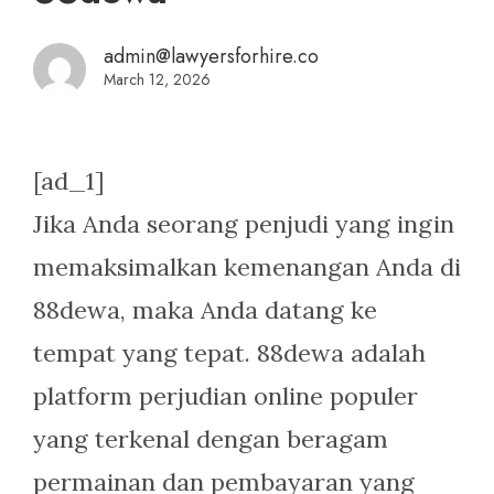
admin@lawyersforhire.co
March 12, 2026
[ad_1]
Jika Anda seorang penjudi yang ingin
memaksimalkan kemenangan Anda di
88dewa, maka Anda datang ke
tempat yang tepat. 88dewa adalah
platform perjudian online populer
yang terkenal dengan beragam
permainan dan pembayaran yang