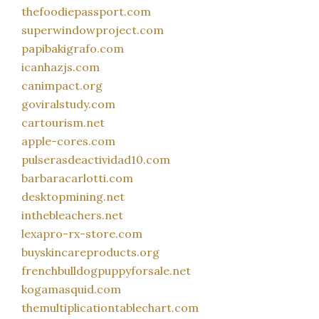
thefoodiepassport.com
superwindowproject.com
papibakigrafo.com
icanhazjs.com
canimpact.org
goviralstudy.com
cartourism.net
apple-cores.com
pulserasdeactividad10.com
barbaracarlotti.com
desktopmining.net
inthebleachers.net
lexapro-rx-store.com
buyskincareproducts.org
frenchbulldogpuppyforsale.net
kogamasquid.com
themultiplicationtablechart.com