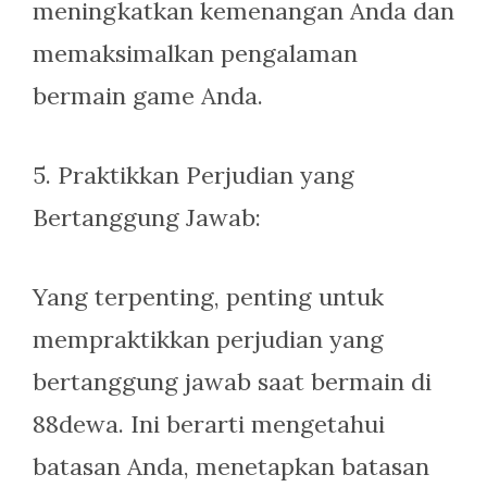
meningkatkan kemenangan Anda dan
memaksimalkan pengalaman
bermain game Anda.
5. Praktikkan Perjudian yang
Bertanggung Jawab:
Yang terpenting, penting untuk
mempraktikkan perjudian yang
bertanggung jawab saat bermain di
88dewa. Ini berarti mengetahui
batasan Anda, menetapkan batasan