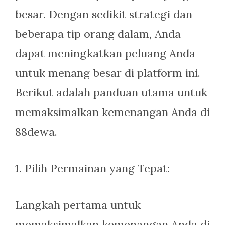
besar. Dengan sedikit strategi dan
beberapa tip orang dalam, Anda
dapat meningkatkan peluang Anda
untuk menang besar di platform ini.
Berikut adalah panduan utama untuk
memaksimalkan kemenangan Anda di
88dewa.
1. Pilih Permainan yang Tepat:
Langkah pertama untuk
memaksimalkan kemenangan Anda di