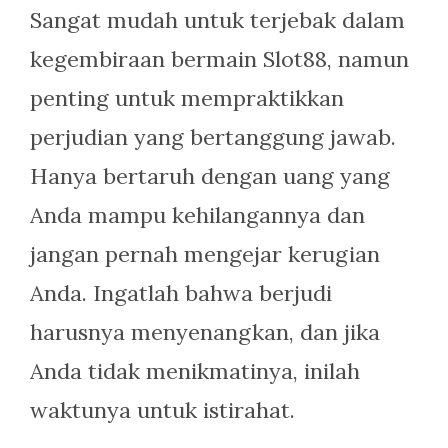
Sangat mudah untuk terjebak dalam
kegembiraan bermain Slot88, namun
penting untuk mempraktikkan
perjudian yang bertanggung jawab.
Hanya bertaruh dengan uang yang
Anda mampu kehilangannya dan
jangan pernah mengejar kerugian
Anda. Ingatlah bahwa berjudi
harusnya menyenangkan, dan jika
Anda tidak menikmatinya, inilah
waktunya untuk istirahat.