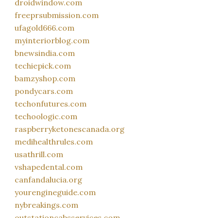
droidwindow.com
freeprsubmission.com
ufagold666.com
myinteriorblog.com
bnewsindia.com
techiepick.com
bamzyshop.com
pondycars.com
techonfutures.com
techoologic.com
raspberryketonescanada.org
medihealthrules.com
usathrill.com
vshapedental.com
canfandalucia.org
yourengineguide.com
nybreakings.com
outstationcabsservices.com