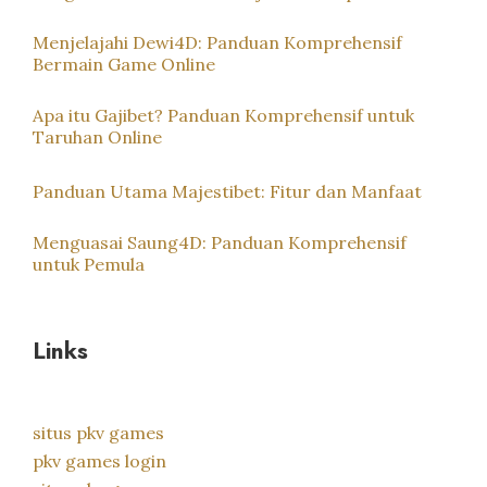
Menjelajahi Dewi4D: Panduan Komprehensif
Bermain Game Online
Apa itu Gajibet? Panduan Komprehensif untuk
Taruhan Online
Panduan Utama Majestibet: Fitur dan Manfaat
Menguasai Saung4D: Panduan Komprehensif
untuk Pemula
Links
situs pkv games
pkv games login