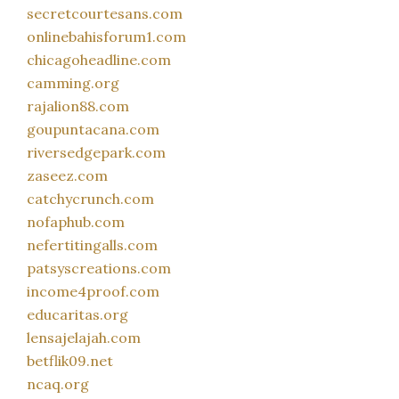
secretcourtesans.com
onlinebahisforum1.com
chicagoheadline.com
camming.org
rajalion88.com
goupuntacana.com
riversedgepark.com
zaseez.com
catchycrunch.com
nofaphub.com
nefertitingalls.com
patsyscreations.com
income4proof.com
educaritas.org
lensajelajah.com
betflik09.net
ncaq.org