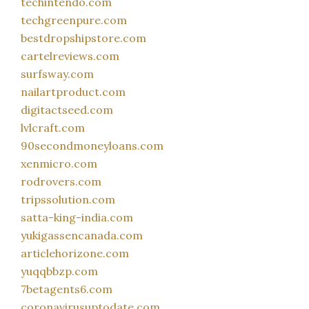
techintendo.com
techgreenpure.com
bestdropshipstore.com
cartelreviews.com
surfsway.com
nailartproduct.com
digitactseed.com
lvlcraft.com
90secondmoneyloans.com
xenmicro.com
rodrovers.com
tripssolution.com
satta-king-india.com
yukigassencanada.com
articlehorizone.com
yuqqbbzp.com
7betagents6.com
coronavirusuptodate.com