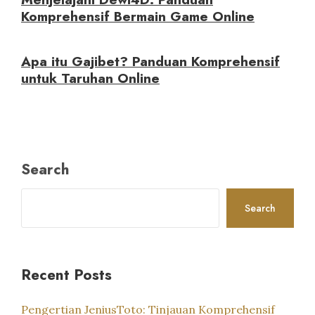
Komprehensif Bermain Game Online
Apa itu Gajibet? Panduan Komprehensif
untuk Taruhan Online
Search
Search
Recent Posts
Pengertian JeniusToto: Tinjauan Komprehensif