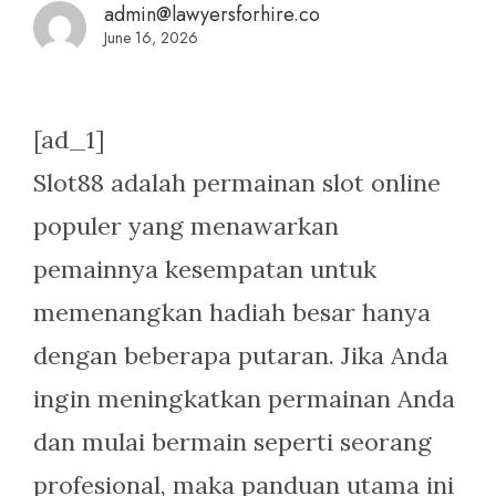
admin@lawyersforhire.co
June 16, 2026
[ad_1]
Slot88 adalah permainan slot online
populer yang menawarkan
pemainnya kesempatan untuk
memenangkan hadiah besar hanya
dengan beberapa putaran. Jika Anda
ingin meningkatkan permainan Anda
dan mulai bermain seperti seorang
profesional, maka panduan utama ini