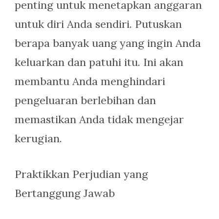
penting untuk menetapkan anggaran
untuk diri Anda sendiri. Putuskan
berapa banyak uang yang ingin Anda
keluarkan dan patuhi itu. Ini akan
membantu Anda menghindari
pengeluaran berlebihan dan
memastikan Anda tidak mengejar
kerugian.
Praktikkan Perjudian yang
Bertanggung Jawab