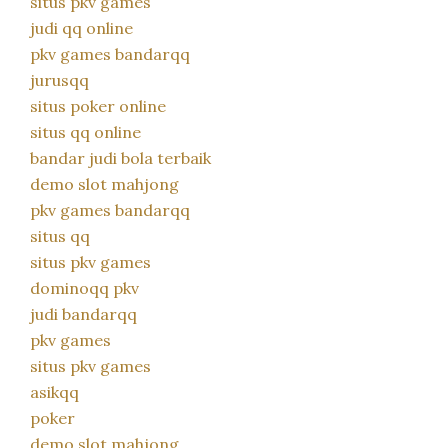
situs pkv games
judi qq online
pkv games bandarqq
jurusqq
situs poker online
situs qq online
bandar judi bola terbaik
demo slot mahjong
pkv games bandarqq
situs qq
situs pkv games
dominoqq pkv
judi bandarqq
pkv games
situs pkv games
asikqq
poker
demo slot mahjong