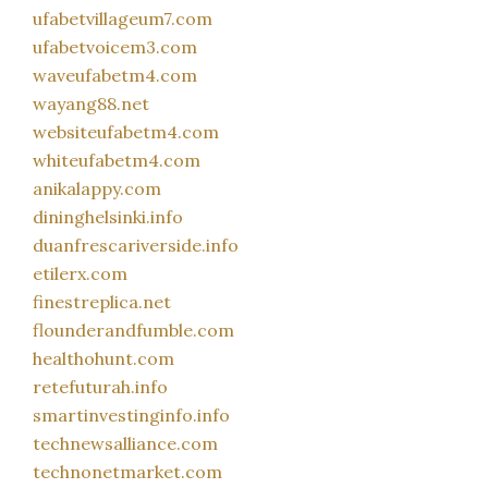
ufabetvillageum7.com
ufabetvoicem3.com
waveufabetm4.com
wayang88.net
websiteufabetm4.com
whiteufabetm4.com
anikalappy.com
dininghelsinki.info
duanfrescariverside.info
etilerx.com
finestreplica.net
flounderandfumble.com
healthohunt.com
retefuturah.info
smartinvestinginfo.info
technewsalliance.com
technonetmarket.com