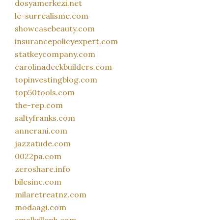
dosyamerkezi.net
le-surrealisme.com
showcasebeauty.com
insurancepolicyexpert.com
statkeycompany.com
carolinadeckbuilders.com
topinvestingblog.com
top50tools.com
the-rep.com
saltyfranks.com
annerani.com
jazzatude.com
0022pa.com
zeroshare.info
bilesinc.com
milaretreatnz.com
modaagi.com