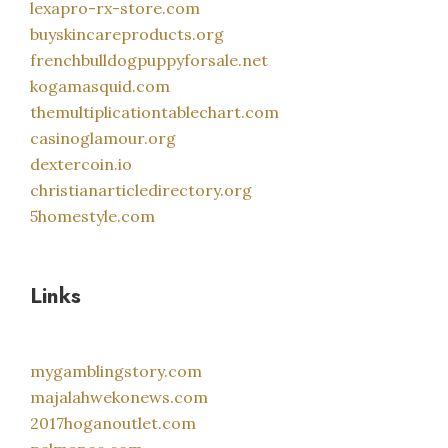
lexapro-rx-store.com
buyskincareproducts.org
frenchbulldogpuppyforsale.net
kogamasquid.com
themultiplicationtablechart.com
casinoglamour.org
dextercoin.io
christianarticledirectory.org
5homestyle.com
Links
mygamblingstory.com
majalahwekonews.com
2017hoganoutlet.com