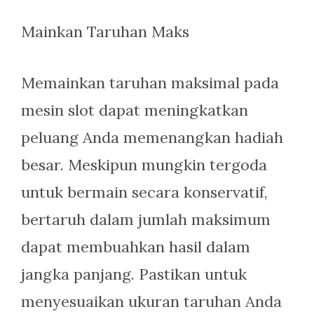
Mainkan Taruhan Maks
Memainkan taruhan maksimal pada
mesin slot dapat meningkatkan
peluang Anda memenangkan hadiah
besar. Meskipun mungkin tergoda
untuk bermain secara konservatif,
bertaruh dalam jumlah maksimum
dapat membuahkan hasil dalam
jangka panjang. Pastikan untuk
menyesuaikan ukuran taruhan Anda