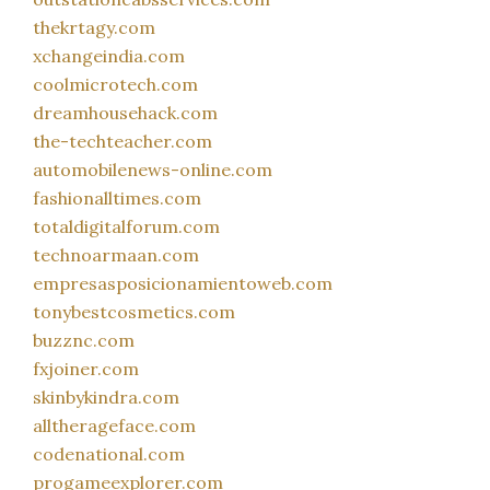
thekrtagy.com
xchangeindia.com
coolmicrotech.com
dreamhousehack.com
the-techteacher.com
automobilenews-online.com
fashionalltimes.com
totaldigitalforum.com
technoarmaan.com
empresasposicionamientoweb.com
tonybestcosmetics.com
buzznc.com
fxjoiner.com
skinbykindra.com
alltherageface.com
codenational.com
progameexplorer.com