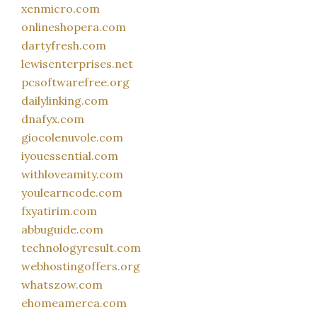
xenmicro.com
onlineshopera.com
dartyfresh.com
lewisenterprises.net
pcsoftwarefree.org
dailylinking.com
dnafyx.com
giocolenuvole.com
iyouessential.com
withloveamity.com
youlearncode.com
fxyatirim.com
abbuguide.com
technologyresult.com
webhostingoffers.org
whatszow.com
ehomeamerca.com