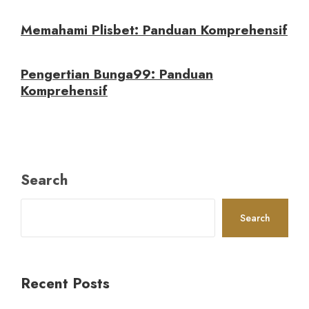
Memahami Plisbet: Panduan Komprehensif
Pengertian Bunga99: Panduan
Komprehensif
Search
Search
Recent Posts