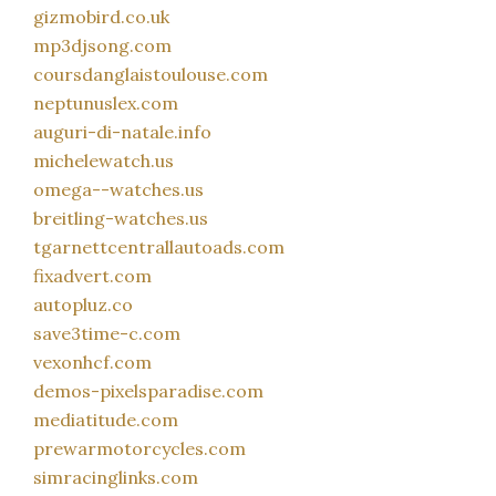
gizmobird.co.uk
mp3djsong.com
coursdanglaistoulouse.com
neptunuslex.com
auguri-di-natale.info
michelewatch.us
omega--watches.us
breitling-watches.us
tgarnettcentrallautoads.com
fixadvert.com
autopluz.co
save3time-c.com
vexonhcf.com
demos-pixelsparadise.com
mediatitude.com
prewarmotorcycles.com
simracinglinks.com