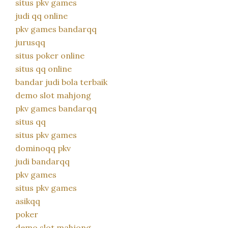
situs pkv games
judi qq online
pkv games bandarqq
jurusqq
situs poker online
situs qq online
bandar judi bola terbaik
demo slot mahjong
pkv games bandarqq
situs qq
situs pkv games
dominoqq pkv
judi bandarqq
pkv games
situs pkv games
asikqq
poker
demo slot mahjong