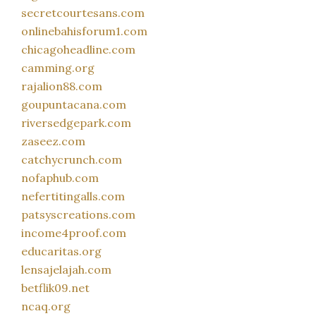
secretcourtesans.com
onlinebahisforum1.com
chicagoheadline.com
camming.org
rajalion88.com
goupuntacana.com
riversedgepark.com
zaseez.com
catchycrunch.com
nofaphub.com
nefertitingalls.com
patsyscreations.com
income4proof.com
educaritas.org
lensajelajah.com
betflik09.net
ncaq.org