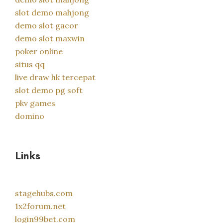
slot demo mahjong
demo slot gacor
demo slot maxwin
poker online
situs qq
live draw hk tercepat
slot demo pg soft
pkv games
domino
Links
stagehubs.com
1x2forum.net
login99bet.com