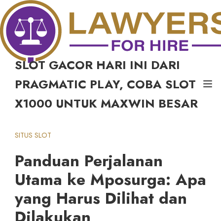
SLOT GACOR HARI INI DARI
PRAGMATIC PLAY, COBA SLOT
Togg
X1000 UNTUK MAXWIN BESAR
SITUS SLOT
Panduan Perjalanan
Utama ke Mposurga: Apa
yang Harus Dilihat dan
Dilakukan