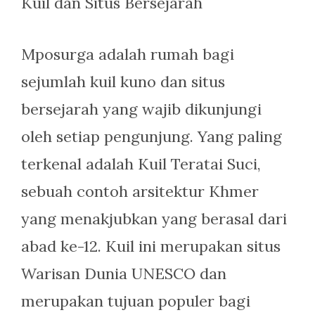
Kuil dan Situs Bersejarah
Mposurga adalah rumah bagi
sejumlah kuil kuno dan situs
bersejarah yang wajib dikunjungi
oleh setiap pengunjung. Yang paling
terkenal adalah Kuil Teratai Suci,
sebuah contoh arsitektur Khmer
yang menakjubkan yang berasal dari
abad ke-12. Kuil ini merupakan situs
Warisan Dunia UNESCO dan
merupakan tujuan populer bagi