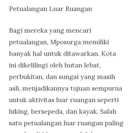
Petualangan Luar Ruangan
Bagi mereka yang mencari
petualangan, Mposurga memiliki
banyak hal untuk ditawarkan. Kota
ini dikelilingi oleh hutan lebat,
perbukitan, dan sungai yang masih
asli, menjadikannya tujuan sempurna
untuk aktivitas luar ruangan seperti
hiking, bersepeda, dan kayak. Salah
satu petualangan luar ruangan paling