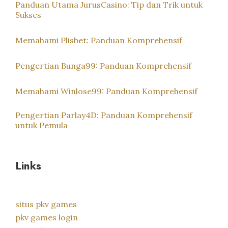
Panduan Utama JurusCasino: Tip dan Trik untuk
Sukses
Memahami Plisbet: Panduan Komprehensif
Pengertian Bunga99: Panduan Komprehensif
Memahami Winlose99: Panduan Komprehensif
Pengertian Parlay4D: Panduan Komprehensif
untuk Pemula
Links
situs pkv games
pkv games login