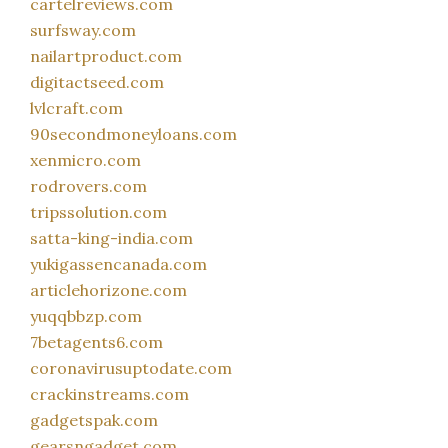
cartelreviews.com
surfsway.com
nailartproduct.com
digitactseed.com
lvlcraft.com
90secondmoneyloans.com
xenmicro.com
rodrovers.com
tripssolution.com
satta-king-india.com
yukigassencanada.com
articlehorizone.com
yuqqbbzp.com
7betagents6.com
coronavirusuptodate.com
crackinstreams.com
gadgetspak.com
gearsngadget.com