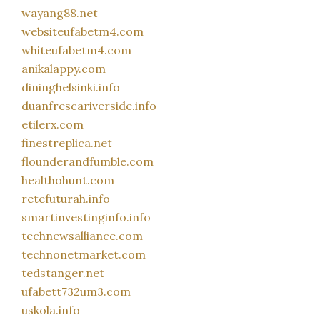
wayang88.net
websiteufabetm4.com
whiteufabetm4.com
anikalappy.com
dininghelsinki.info
duanfrescariverside.info
etilerx.com
finestreplica.net
flounderandfumble.com
healthohunt.com
retefuturah.info
smartinvestinginfo.info
technewsalliance.com
technonetmarket.com
tedstanger.net
ufabett732um3.com
uskola.info