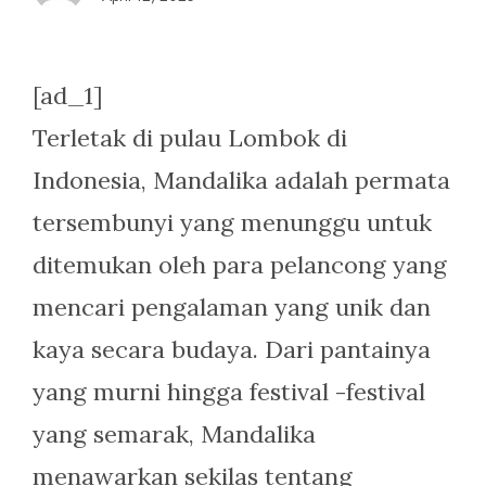
[ad_1]
Terletak di pulau Lombok di
Indonesia, Mandalika adalah permata
tersembunyi yang menunggu untuk
ditemukan oleh para pelancong yang
mencari pengalaman yang unik dan
kaya secara budaya. Dari pantainya
yang murni hingga festival -festival
yang semarak, Mandalika
menawarkan sekilas tentang