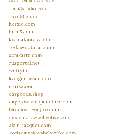
donttellashton.com
rush3studio.com
roro90.com
herzio.com
in-hi5.com
krainafantasy.info
todas-noticias.com
senikartu.com
rusportal.net
watty.io
livinginthesun.info
itsriz.com
cargoods.shop
capetownacupuncture.com
bitcoinvideospro.com
cosmiccrowcollective.com
alain-jacquet.com
gotisouizakayabakeneko.com