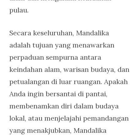
pulau.
Secara keseluruhan, Mandalika
adalah tujuan yang menawarkan
perpaduan sempurna antara
keindahan alam, warisan budaya, dan
petualangan di luar ruangan. Apakah
Anda ingin bersantai di pantai,
membenamkan diri dalam budaya
lokal, atau menjelajahi pemandangan
yang menakjubkan, Mandalika