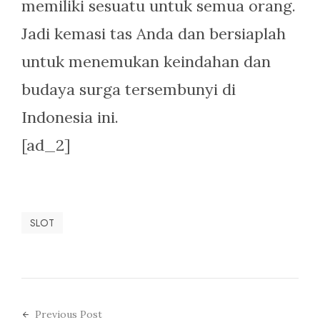
memiliki sesuatu untuk semua orang.
Jadi kemasi tas Anda dan bersiaplah
untuk menemukan keindahan dan
budaya surga tersembunyi di
Indonesia ini.
[ad_2]
SLOT
Post navigation
Previous Post