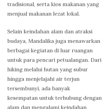
tradisional, serta kios makanan yang
menjual makanan lezat lokal.
Selain keindahan alam dan atraksi
budaya, Mandalika juga menawarkan
berbagai kegiatan di luar ruangan
untuk para pencari petualangan. Dari
hiking melalui hutan yang subur
hingga menjelajahi air terjun
tersembunyi, ada banyak
kesempatan untuk terhubung dengan
alam dan mengalami keindahan