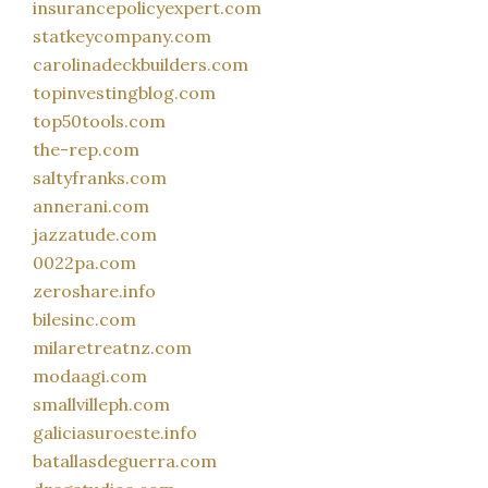
insurancepolicyexpert.com
statkeycompany.com
carolinadeckbuilders.com
topinvestingblog.com
top50tools.com
the-rep.com
saltyfranks.com
annerani.com
jazzatude.com
0022pa.com
zeroshare.info
bilesinc.com
milaretreatnz.com
modaagi.com
smallvilleph.com
galiciasuroeste.info
batallasdeguerra.com