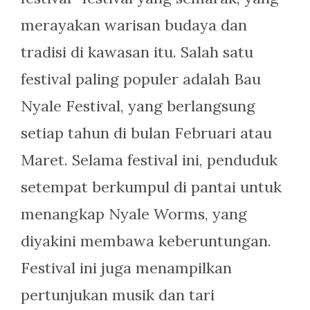
merayakan warisan budaya dan
tradisi di kawasan itu. Salah satu
festival paling populer adalah Bau
Nyale Festival, yang berlangsung
setiap tahun di bulan Februari atau
Maret. Selama festival ini, penduduk
setempat berkumpul di pantai untuk
menangkap Nyale Worms, yang
diyakini membawa keberuntungan.
Festival ini juga menampilkan
pertunjukan musik dan tari