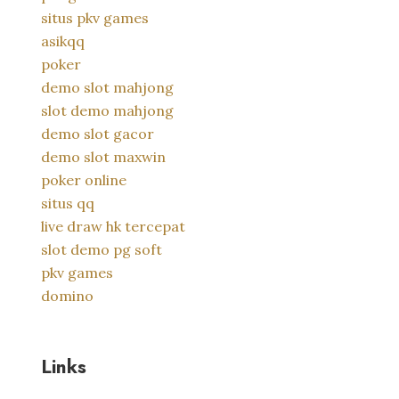
situs pkv games
asikqq
poker
demo slot mahjong
slot demo mahjong
demo slot gacor
demo slot maxwin
poker online
situs qq
live draw hk tercepat
slot demo pg soft
pkv games
domino
Links