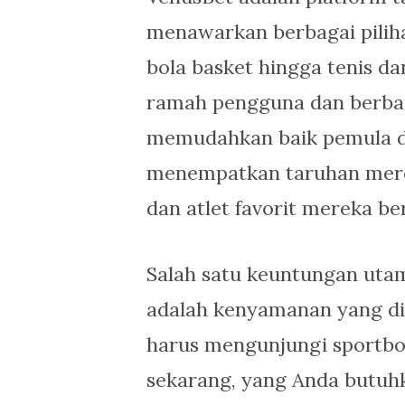
menawarkan berbagai piliha
bola basket hingga tenis d
ramah pengguna dan berbaga
memudahkan baik pemula d
menempatkan taruhan mere
dan atlet favorit mereka be
Salah satu keuntungan uta
adalah kenyamanan yang di
harus mengunjungi sportboo
sekarang, yang Anda butuhk