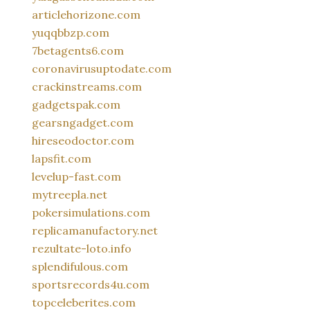
articlehorizone.com
yuqqbbzp.com
7betagents6.com
coronavirusuptodate.com
crackinstreams.com
gadgetspak.com
gearsngadget.com
hireseodoctor.com
lapsfit.com
levelup-fast.com
mytreepla.net
pokersimulations.com
replicamanufactory.net
rezultate-loto.info
splendifulous.com
sportsrecords4u.com
topceleberites.com