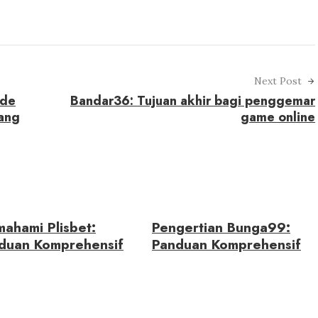
Next Post
ide
Bandar36: Tujuan akhir bagi penggemar
cang
game online
ahami Plisbet:
Pengertian Bunga99:
duan Komprehensif
Panduan Komprehensif