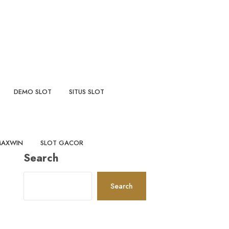
DEMO SLOT
SITUS SLOT
MAXWIN
SLOT GACOR
Search
Search