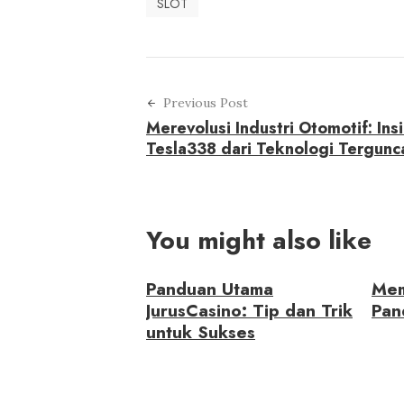
SLOT
Post navigation
Previous Post
Merevolusi Industri Otomotif: Ins
Tesla338 dari Teknologi Tergun
You might also like
Panduan Utama
Mem
JurusCasino: Tip dan Trik
Pan
untuk Sukses