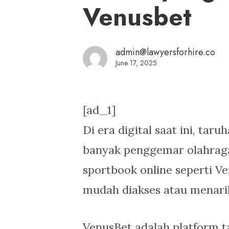
Venusbet
admin@lawyersforhire.co
June 17, 2025
[ad_1]
Di era digital saat ini, tar
banyak penggemar olahraga
sportbook online seperti Ve
mudah diakses atau menari
VenusBet adalah platform 