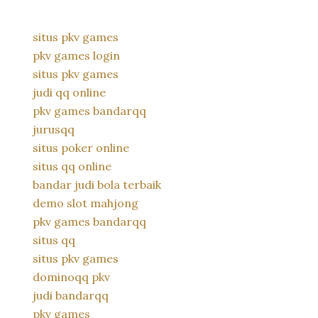
situs pkv games
pkv games login
situs pkv games
judi qq online
pkv games bandarqq
jurusqq
situs poker online
situs qq online
bandar judi bola terbaik
demo slot mahjong
pkv games bandarqq
situs qq
situs pkv games
dominoqq pkv
judi bandarqq
pkv games