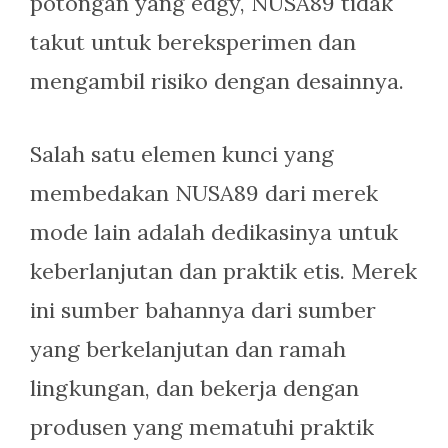
potongan yang edgy, NUSA89 tidak
takut untuk bereksperimen dan
mengambil risiko dengan desainnya.
Salah satu elemen kunci yang
membedakan NUSA89 dari merek
mode lain adalah dedikasinya untuk
keberlanjutan dan praktik etis. Merek
ini sumber bahannya dari sumber
yang berkelanjutan dan ramah
lingkungan, dan bekerja dengan
produsen yang mematuhi praktik