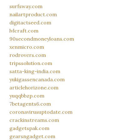
surfsway.com
nailartproduct.com
digitactseed.com
lvlcraft.com
90secondmoneyloans.com
xenmicro.com
rodrovers.com
tripssolution.com
satta-king-india.com
yukigassencanada.com
articlehorizone.com
yuqqbbzp.com
7betagents6.com
coronavirusuptodate.com
crackinstreams.com
gadgetspak.com
gearsngadget.com