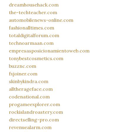
dreamhousehack.com
the-techteacher.com
automobilenews-online.com
fashionalltimes.com
totaldigitalforum.com
technoarmaan.com
empresasposicionamientoweb.com
tonybestcosmetics.com
buzznc.com
fxjoiner.com
skinbykindra.com
alltherageface.com
codenational.com
progameexplorer.com
rockislandroastery.com
directselling-pro.com
revenuealarm.com