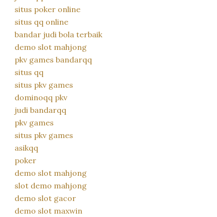
situs poker online
situs qq online
bandar judi bola terbaik
demo slot mahjong
pkv games bandarqq
situs qq
situs pkv games
dominoqq pkv
judi bandarqq
pkv games
situs pkv games
asikqq
poker
demo slot mahjong
slot demo mahjong
demo slot gacor
demo slot maxwin