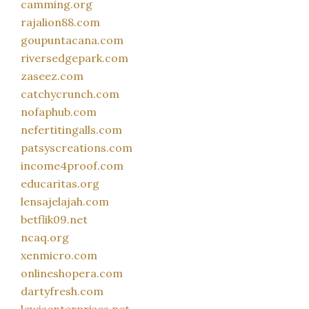
camming.org
rajalion88.com
goupuntacana.com
riversedgepark.com
zaseez.com
catchycrunch.com
nofaphub.com
nefertitingalls.com
patsyscreations.com
income4proof.com
educaritas.org
lensajelajah.com
betflik09.net
ncaq.org
xenmicro.com
onlineshopera.com
dartyfresh.com