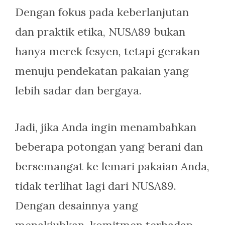
Dengan fokus pada keberlanjutan
dan praktik etika, NUSA89 bukan
hanya merek fesyen, tetapi gerakan
menuju pendekatan pakaian yang
lebih sadar dan bergaya.
Jadi, jika Anda ingin menambahkan
beberapa potongan yang berani dan
bersemangat ke lemari pakaian Anda,
tidak terlihat lagi dari NUSA89.
Dengan desainnya yang