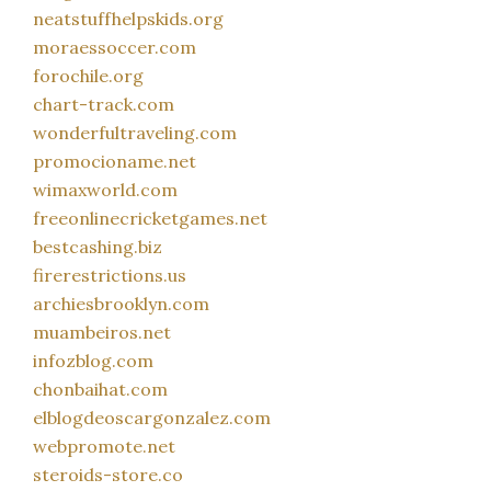
neatstuffhelpskids.org
moraessoccer.com
forochile.org
chart-track.com
wonderfultraveling.com
promocioname.net
wimaxworld.com
freeonlinecricketgames.net
bestcashing.biz
firerestrictions.us
archiesbrooklyn.com
muambeiros.net
infozblog.com
chonbaihat.com
elblogdeoscargonzalez.com
webpromote.net
steroids-store.co