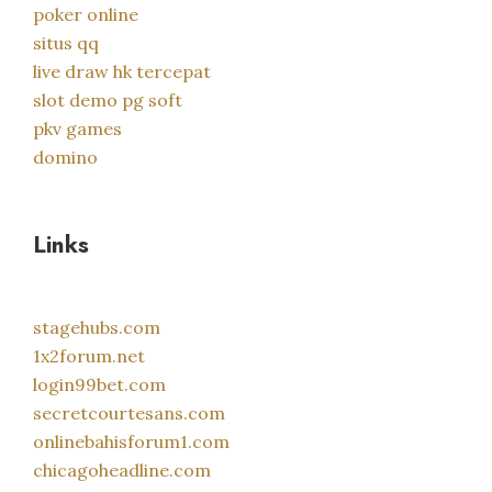
poker online
situs qq
live draw hk tercepat
slot demo pg soft
pkv games
domino
Links
stagehubs.com
1x2forum.net
login99bet.com
secretcourtesans.com
onlinebahisforum1.com
chicagoheadline.com