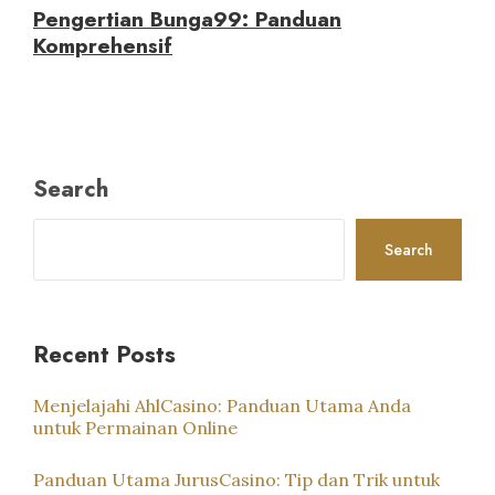
Pengertian Bunga99: Panduan
Komprehensif
Search
Search
Recent Posts
Menjelajahi AhlCasino: Panduan Utama Anda
untuk Permainan Online
Panduan Utama JurusCasino: Tip dan Trik untuk