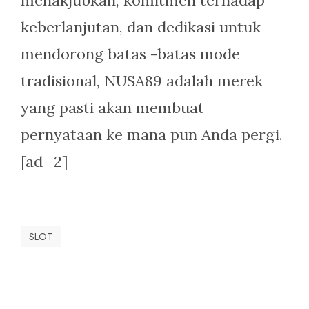
menakjubkan, komitmen terhadap
keberlanjutan, dan dedikasi untuk
mendorong batas -batas mode
tradisional, NUSA89 adalah merek
yang pasti akan membuat
pernyataan ke mana pun Anda pergi.
[ad_2]
SLOT