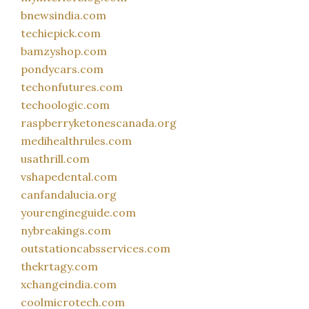
bnewsindia.com
techiepick.com
bamzyshop.com
pondycars.com
techonfutures.com
techoologic.com
raspberryketonescanada.org
medihealthrules.com
usathrill.com
vshapedental.com
canfandalucia.org
yourengineguide.com
nybreakings.com
outstationcabsservices.com
thekrtagy.com
xchangeindia.com
coolmicrotech.com