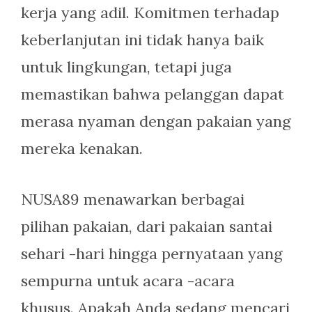
kerja yang adil. Komitmen terhadap
keberlanjutan ini tidak hanya baik
untuk lingkungan, tetapi juga
memastikan bahwa pelanggan dapat
merasa nyaman dengan pakaian yang
mereka kenakan.
NUSA89 menawarkan berbagai
pilihan pakaian, dari pakaian santai
sehari -hari hingga pernyataan yang
sempurna untuk acara -acara
khusus. Apakah Anda sedang mencari