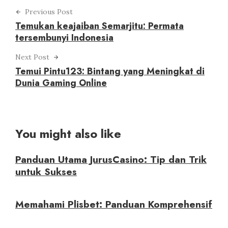
Post navigation
Previous Post
Temukan keajaiban Semarjitu: Permata
tersembunyi Indonesia
Next Post
Temui Pintu123: Bintang yang Meningkat di
Dunia Gaming Online
You might also like
Panduan Utama JurusCasino: Tip dan Trik
untuk Sukses
Memahami Plisbet: Panduan Komprehensif