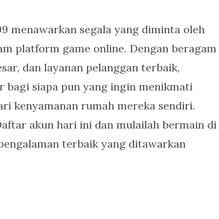
9 menawarkan segala yang diminta oleh
am platform game online. Dengan beragam
sar, dan layanan pelanggan terbaik,
 bagi siapa pun yang ingin menikmati
dari kenyamanan rumah mereka sendiri.
tar akun hari ini dan mulailah bermain di
engalaman terbaik yang ditawarkan