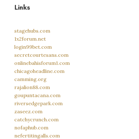
Links
stagehubs.com
1x2forum.net
login99bet.com
secretcourtesans.com
onlinebahisforum1.com
chicagoheadline.com
camming.org
rajalion88.com
goupuntacana.com
riversedgepark.com
zaseez.com
catchycrunch.com
nofaphub.com
nefertitingalls.com