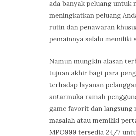
ada banyak peluang untuk
meningkatkan peluang And
rutin dan penawaran khus
pemainnya selalu memiliki 
Namun mungkin alasan ter
tujuan akhir bagi para pe
terhadap layanan pelanggan
antarmuka ramah penggu
game favorit dan langsung 
masalah atau memiliki per
MPO999 tersedia 24/7 unt