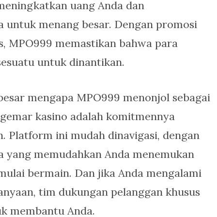
 meningkatkan uang Anda dan
a untuk menang besar. Dengan promosi
us, MPO999 memastikan bahwa para
sesuatu untuk dinantikan.
besar mengapa MPO999 menonjol sebagai
nggemar kasino adalah komitmennya
. Platform ini mudah dinavigasi, dengan
na yang memudahkan Anda menemukan
mulai bermain. Dan jika Anda mengalami
tanyaan, tim dukungan pelanggan khusus
uk membantu Anda.