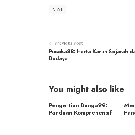
SLOT
Post navigation
Previous Post
Pusaka88: Harta Karun Sejarah d
Budaya
You might also like
Pengertian Bunga99:
Mem
Panduan Komprehensif
Pan