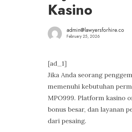
Kasino
admin@lawyersforhire.co
February 25, 2026
[ad_1]
Jika Anda seorang penggema
memenuhi kebutuhan perma
MPO999. Platform kasino o
bonus besar, dan layanan 
dari pesaing.