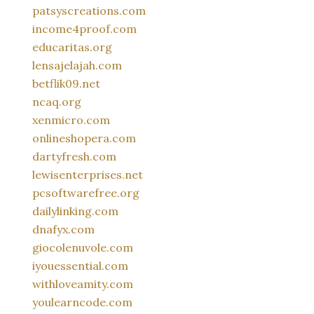
patsyscreations.com
income4proof.com
educaritas.org
lensajelajah.com
betflik09.net
ncaq.org
xenmicro.com
onlineshopera.com
dartyfresh.com
lewisenterprises.net
pcsoftwarefree.org
dailylinking.com
dnafyx.com
giocolenuvole.com
iyouessential.com
withloveamity.com
youlearncode.com