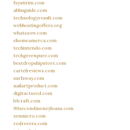
fxyatirim.com
abbuguide.com
technologyresult.com
webhostingoffers.org
whatszow.com
ehomeamerca.com
techintendo.com
techgreenpure.com
bestdropshipstore.com
cartelreviews.com
surfsway.com
nailartproduct.com
digitactseed.com
lvlcraft.com
90secondmoneyloans.com
xenmicro.com
rodrovers.com