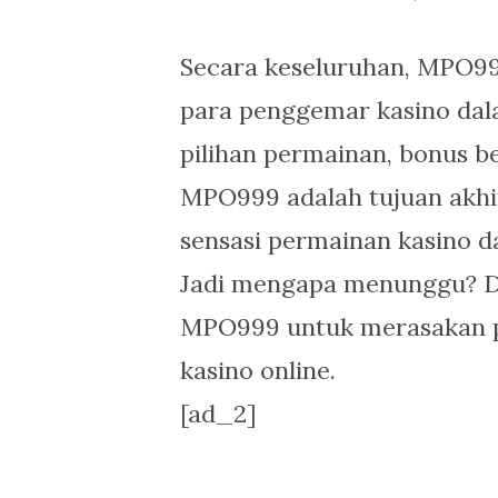
Secara keseluruhan, MPO99
para penggemar kasino dal
pilihan permainan, bonus be
MPO999 adalah tujuan akhir
sensasi permainan kasino 
Jadi mengapa menunggu? Daf
MPO999 untuk merasakan p
kasino online.
[ad_2]