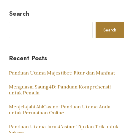
Search
Search
Recent Posts
Panduan Utama Majestibet: Fitur dan Manfaat
Menguasai Saung4D: Panduan Komprehensif
untuk Pemula
Menjelajahi AhlCasino: Panduan Utama Anda
untuk Permainan Online
Panduan Utama JurusCasino: Tip dan Trik untuk
Sukses