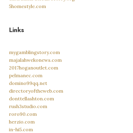
5homestyle.com
Links
mygamblingstory.com
majalahwekonews.com
2017hoganoutlet.com
pelmanec.com
domino99qq.net
directoryoftheweb.com
donttellashton.com
rush3studio.com
roro90.com
herzio.com
in-hi5.com