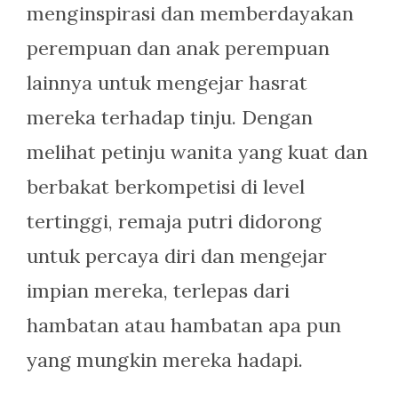
menginspirasi dan memberdayakan
perempuan dan anak perempuan
lainnya untuk mengejar hasrat
mereka terhadap tinju. Dengan
melihat petinju wanita yang kuat dan
berbakat berkompetisi di level
tertinggi, remaja putri didorong
untuk percaya diri dan mengejar
impian mereka, terlepas dari
hambatan atau hambatan apa pun
yang mungkin mereka hadapi.