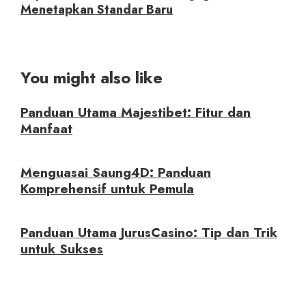
Menetapkan Standar Baru
You might also like
Panduan Utama Majestibet: Fitur dan
Manfaat
Menguasai Saung4D: Panduan
Komprehensif untuk Pemula
Panduan Utama JurusCasino: Tip dan Trik
untuk Sukses