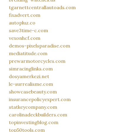
tgarnettcentrallautoads.com
fixadvert.com
autopluz.co
save3time-c.com
vexonhcf.com
demos-pixelsparadise.com
mediatitude.com
prewarmotorcycles.com
simracinglinks.com
dosyamerkezi.net
le-surrealisme.com
showcasebeauty.com
insurancepolicyexpert.com
statkeycompany.com
carolinadeckbuilders.com
topinvestingblog.com
top50tools.com