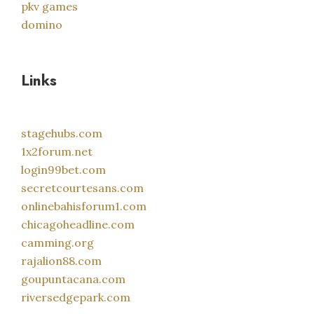
pkv games
domino
Links
stagehubs.com
1x2forum.net
login99bet.com
secretcourtesans.com
onlinebahisforum1.com
chicagoheadline.com
camming.org
rajalion88.com
goupuntacana.com
riversedgepark.com