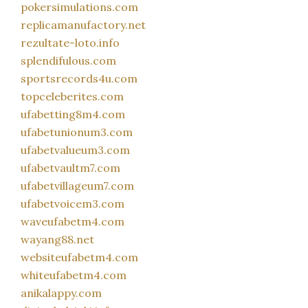
pokersimulations.com
replicamanufactory.net
rezultate-loto.info
splendifulous.com
sportsrecords4u.com
topceleberites.com
ufabetting8m4.com
ufabetunionum3.com
ufabetvalueum3.com
ufabetvaultm7.com
ufabetvillageum7.com
ufabetvoicem3.com
waveufabetm4.com
wayang88.net
websiteufabetm4.com
whiteufabetm4.com
anikalappy.com