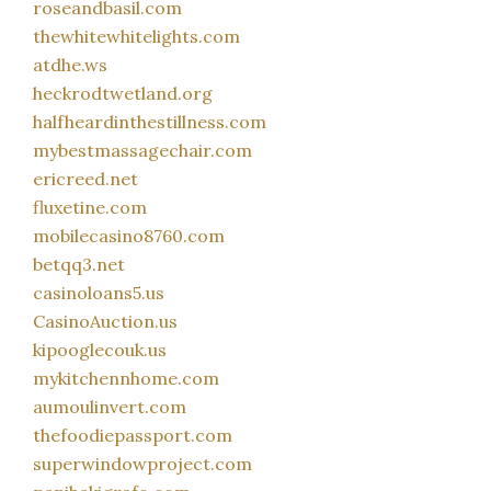
roseandbasil.com
thewhitewhitelights.com
atdhe.ws
heckrodtwetland.org
halfheardinthestillness.com
mybestmassagechair.com
ericreed.net
fluxetine.com
mobilecasino8760.com
betqq3.net
casinoloans5.us
CasinoAuction.us
kipooglecouk.us
mykitchennhome.com
aumoulinvert.com
thefoodiepassport.com
superwindowproject.com