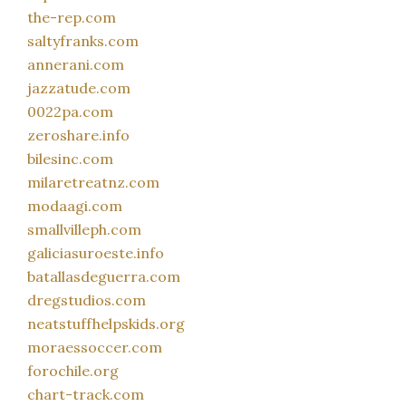
the-rep.com
saltyfranks.com
annerani.com
jazzatude.com
0022pa.com
zeroshare.info
bilesinc.com
milaretreatnz.com
modaagi.com
smallvilleph.com
galiciasuroeste.info
batallasdeguerra.com
dregstudios.com
neatstuffhelpskids.org
moraessoccer.com
forochile.org
chart-track.com