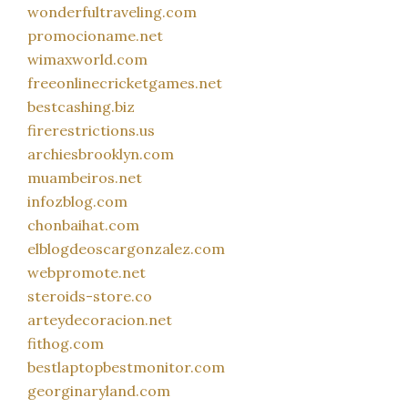
wonderfultraveling.com
promocioname.net
wimaxworld.com
freeonlinecricketgames.net
bestcashing.biz
firerestrictions.us
archiesbrooklyn.com
muambeiros.net
infozblog.com
chonbaihat.com
elblogdeoscargonzalez.com
webpromote.net
steroids-store.co
arteydecoracion.net
fithog.com
bestlaptopbestmonitor.com
georginaryland.com