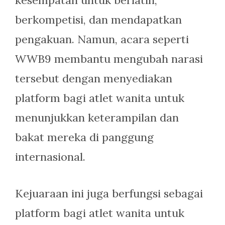
kesempatan untuk berlatih,
berkompetisi, dan mendapatkan
pengakuan. Namun, acara seperti
WWB9 membantu mengubah narasi
tersebut dengan menyediakan
platform bagi atlet wanita untuk
menunjukkan keterampilan dan
bakat mereka di panggung
internasional.
Kejuaraan ini juga berfungsi sebagai
platform bagi atlet wanita untuk