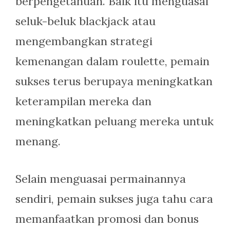
berpengetahuan. Baik itu menguasai
seluk-beluk blackjack atau
mengembangkan strategi
kemenangan dalam roulette, pemain
sukses terus berupaya meningkatkan
keterampilan mereka dan
meningkatkan peluang mereka untuk
menang.
Selain menguasai permainannya
sendiri, pemain sukses juga tahu cara
memanfaatkan promosi dan bonus