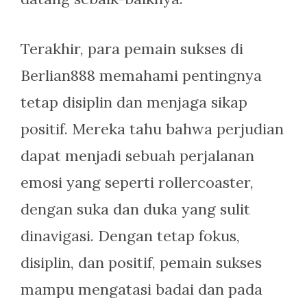
Terakhir, para pemain sukses di
Berlian888 memahami pentingnya
tetap disiplin dan menjaga sikap
positif. Mereka tahu bahwa perjudian
dapat menjadi sebuah perjalanan
emosi yang seperti rollercoaster,
dengan suka dan duka yang sulit
dinavigasi. Dengan tetap fokus,
disiplin, dan positif, pemain sukses
mampu mengatasi badai dan pada