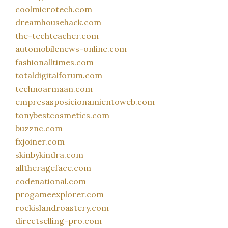
coolmicrotech.com
dreamhousehack.com
the-techteacher.com
automobilenews-online.com
fashionalltimes.com
totaldigitalforum.com
technoarmaan.com
empresasposicionamientoweb.com
tonybestcosmetics.com
buzznc.com
fxjoiner.com
skinbykindra.com
alltherageface.com
codenational.com
progameexplorer.com
rockislandroastery.com
directselling-pro.com