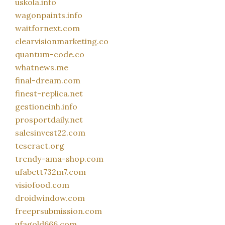
uskola.info
wagonpaints.info
waitfornext.com
clearvisionmarketing.co
quantum-code.co
whatnews.me
final-dream.com
finest-replica.net
gestioneinh.info
prosportdaily.net
salesinvest22.com
teseract.org
trendy-ama-shop.com
ufabett732m7.com
visiofood.com
droidwindow.com
freeprsubmission.com
ufagold666.com