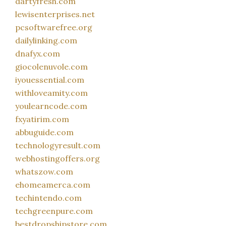
dartyfresh.com
lewisenterprises.net
pcsoftwarefree.org
dailylinking.com
dnafyx.com
giocolenuvole.com
iyouessential.com
withloveamity.com
youlearncode.com
fxyatirim.com
abbuguide.com
technologyresult.com
webhostingoffers.org
whatszow.com
ehomeamerca.com
techintendo.com
techgreenpure.com
bestdropshipstore.com