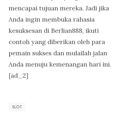
mencapai tujuan mereka. Jadi jika
Anda ingin membuka rahasia
kesuksesan di Berlian888, ikuti
contoh yang diberikan oleh para
pemain sukses dan mulailah jalan
Anda menuju kemenangan hari ini.
[ad_2]
SLOT