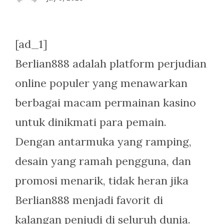
[ad_1]
Berlian888 adalah platform perjudian
online populer yang menawarkan
berbagai macam permainan kasino
untuk dinikmati para pemain.
Dengan antarmuka yang ramping,
desain yang ramah pengguna, dan
promosi menarik, tidak heran jika
Berlian888 menjadi favorit di
kalangan penjudi di seluruh dunia.