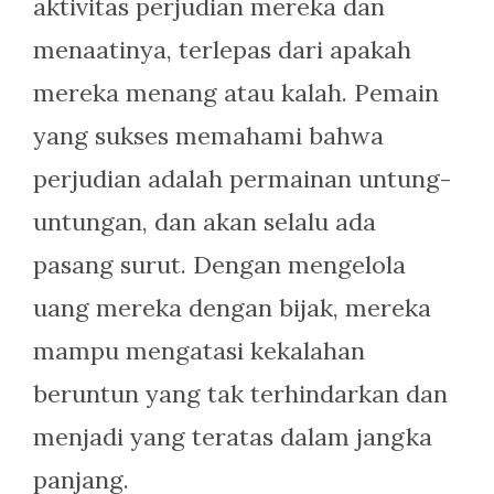
aktivitas perjudian mereka dan
menaatinya, terlepas dari apakah
mereka menang atau kalah. Pemain
yang sukses memahami bahwa
perjudian adalah permainan untung-
untungan, dan akan selalu ada
pasang surut. Dengan mengelola
uang mereka dengan bijak, mereka
mampu mengatasi kekalahan
beruntun yang tak terhindarkan dan
menjadi yang teratas dalam jangka
panjang.