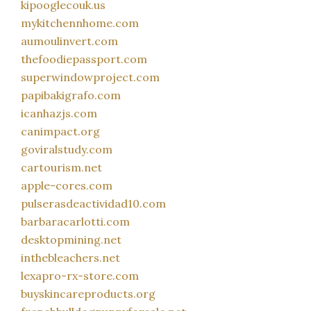
kipooglecouk.us
mykitchennhome.com
aumoulinvert.com
thefoodiepassport.com
superwindowproject.com
papibakigrafo.com
icanhazjs.com
canimpact.org
goviralstudy.com
cartourism.net
apple-cores.com
pulserasdeactividad10.com
barbaracarlotti.com
desktopmining.net
inthebleachers.net
lexapro-rx-store.com
buyskincareproducts.org