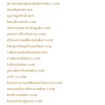
gotisouizakayabakeneko.com
meshpoint.me
spongebob.net
busyboxintl.com
auttayanratchapak.com
postcoffeebarva.com
elteatromilliondollar.com
burgerkingfranchise.org
vallarpadathamma.net
realworldsize.com
teknolama.com
productforbaby.com
orb-z.com
fosterscoachhousetavern.com
mesasdecultivoonline.com
boilersnbits.com
latestviralpost.com