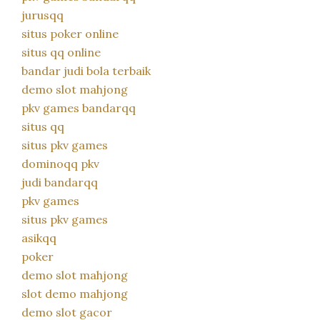
jurusqq
situs poker online
situs qq online
bandar judi bola terbaik
demo slot mahjong
pkv games bandarqq
situs qq
situs pkv games
dominoqq pkv
judi bandarqq
pkv games
situs pkv games
asikqq
poker
demo slot mahjong
slot demo mahjong
demo slot gacor