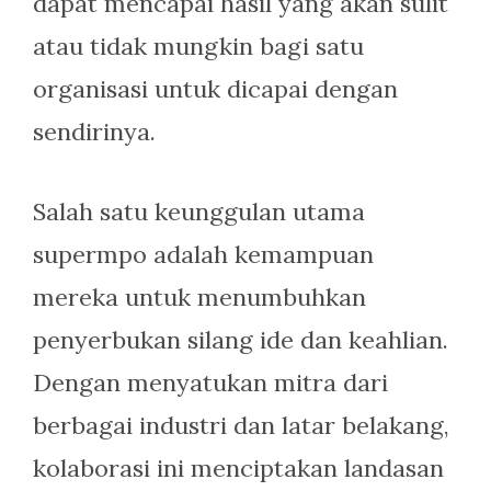
dapat mencapai hasil yang akan sulit
atau tidak mungkin bagi satu
organisasi untuk dicapai dengan
sendirinya.
Salah satu keunggulan utama
supermpo adalah kemampuan
mereka untuk menumbuhkan
penyerbukan silang ide dan keahlian.
Dengan menyatukan mitra dari
berbagai industri dan latar belakang,
kolaborasi ini menciptakan landasan