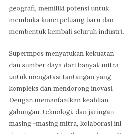
geografi, memiliki potensi untuk
membuka kunci peluang baru dan
membentuk kembali seluruh industri.
Supermpos menyatukan kekuatan
dan sumber daya dari banyak mitra
untuk mengatasi tantangan yang
kompleks dan mendorong inovasi.
Dengan memanfaatkan keahlian
gabungan, teknologi, dan jaringan
masing -masing mitra, kolaborasi ini