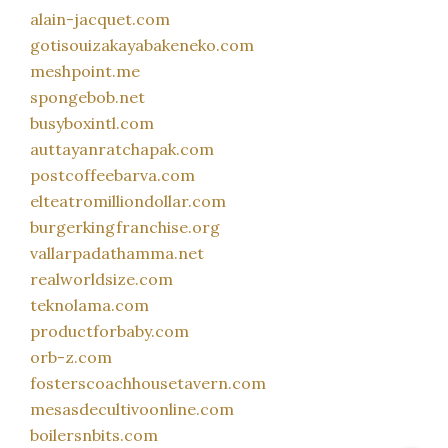
alain-jacquet.com
gotisouizakayabakeneko.com
meshpoint.me
spongebob.net
busyboxintl.com
auttayanratchapak.com
postcoffeebarva.com
elteatromilliondollar.com
burgerkingfranchise.org
vallarpadathamma.net
realworldsize.com
teknolama.com
productforbaby.com
orb-z.com
fosterscoachhousetavern.com
mesasdecultivoonline.com
boilersnbits.com