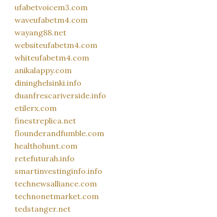
ufabetvoicem3.com
waveufabetm4.com
wayang88.net
websiteufabetm4.com
whiteufabetm4.com
anikalappy.com
dininghelsinki.info
duanfrescariverside.info
etilerx.com
finestreplica.net
flounderandfumble.com
healthohunt.com
retefuturah.info
smartinvestinginfo.info
technewsalliance.com
technonetmarket.com
tedstanger.net