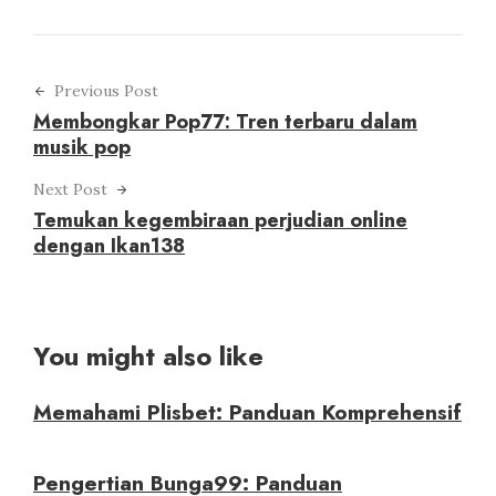
Post navigation
Previous Post
Membongkar Pop77: Tren terbaru dalam
musik pop
Next Post
Temukan kegembiraan perjudian online
dengan Ikan138
You might also like
Memahami Plisbet: Panduan Komprehensif
Pengertian Bunga99: Panduan