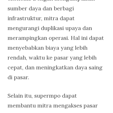
sumber daya dan berbagi
infrastruktur, mitra dapat
mengurangi duplikasi upaya dan
merampingkan operasi. Hal ini dapat
menyebabkan biaya yang lebih
rendah, waktu ke pasar yang lebih
cepat, dan meningkatkan daya saing
di pasar.
Selain itu, supermpo dapat
membantu mitra mengakses pasar