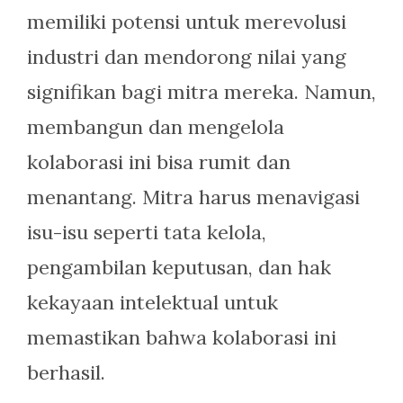
memiliki potensi untuk merevolusi
industri dan mendorong nilai yang
signifikan bagi mitra mereka. Namun,
membangun dan mengelola
kolaborasi ini bisa rumit dan
menantang. Mitra harus menavigasi
isu-isu seperti tata kelola,
pengambilan keputusan, dan hak
kekayaan intelektual untuk
memastikan bahwa kolaborasi ini
berhasil.