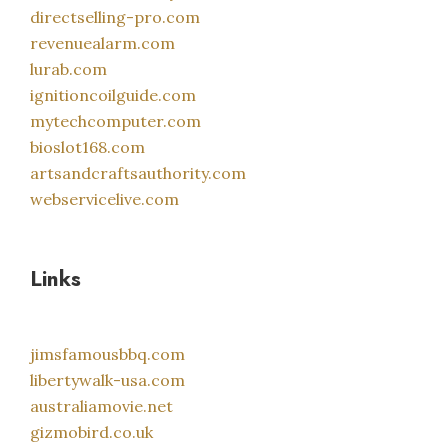
directselling-pro.com
revenuealarm.com
lurab.com
ignitioncoilguide.com
mytechcomputer.com
bioslot168.com
artsandcraftsauthority.com
webservicelive.com
Links
jimsfamousbbq.com
libertywalk-usa.com
australiamovie.net
gizmobird.co.uk