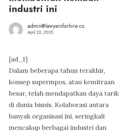
industri ini
admin@lawyersforhire.co
April 22, 2025
[ad_1]
Dalam beberapa tahun terakhir,
konsep supermpos, atau kemitraan
besar, telah mendapatkan daya tarik
di dunia bisnis. Kolaborasi antara
banyak organisasi ini, seringkali
mencakup berbagai industri dan