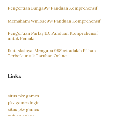
Pengertian Bunga99: Panduan Komprehensif
Memahami Winlose99: Panduan Komprehensif
Pengertian Parlay4D: Panduan Komprehensif
untuk Pemula
Ikuti Aksinya: Mengapa 988bet adalah Pilihan
Terbaik untuk Taruhan Online
Links
situs pkv games
pkv games login
situs pkv games