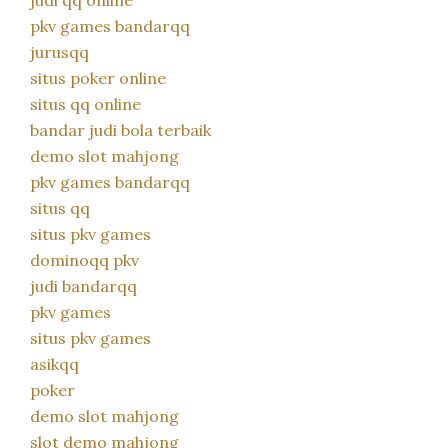
judi qq online
pkv games bandarqq
jurusqq
situs poker online
situs qq online
bandar judi bola terbaik
demo slot mahjong
pkv games bandarqq
situs qq
situs pkv games
dominoqq pkv
judi bandarqq
pkv games
situs pkv games
asikqq
poker
demo slot mahjong
slot demo mahjong