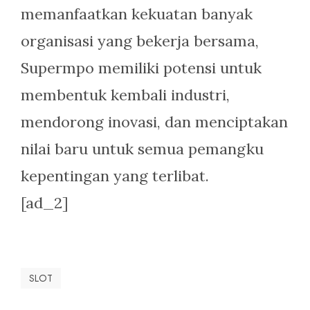
memanfaatkan kekuatan banyak
organisasi yang bekerja bersama,
Supermpo memiliki potensi untuk
membentuk kembali industri,
mendorong inovasi, dan menciptakan
nilai baru untuk semua pemangku
kepentingan yang terlibat.
[ad_2]
SLOT