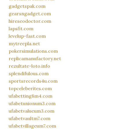
gadgetspak.com
gearsngadget.com
hireseodoctor.com
lapsfit.com
levelup-fast.com
mytreepla.net
pokersimulations.com
replicamanufactory.net
rezultate-loto.info
splendifulous.com
sportsrecords4u.com
topceleberites.com
ufabetting8m4.com
ufabetunionum3.com
ufabetvalueum3.com
ufabetvaultm7.com
ufabetvillageum7.com