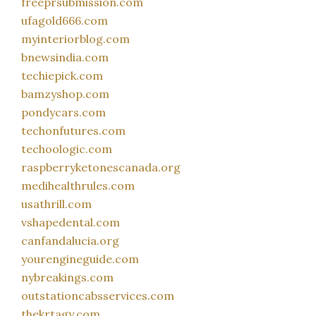
freeprsubmission.com
ufagold666.com
myinteriorblog.com
bnewsindia.com
techiepick.com
bamzyshop.com
pondycars.com
techonfutures.com
techoologic.com
raspberryketonescanada.org
medihealthrules.com
usathrill.com
vshapedental.com
canfandalucia.org
yourengineguide.com
nybreakings.com
outstationcabsservices.com
thekrtagy.com