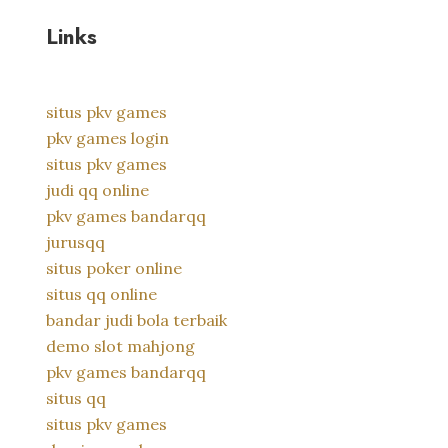
Links
situs pkv games
pkv games login
situs pkv games
judi qq online
pkv games bandarqq
jurusqq
situs poker online
situs qq online
bandar judi bola terbaik
demo slot mahjong
pkv games bandarqq
situs qq
situs pkv games