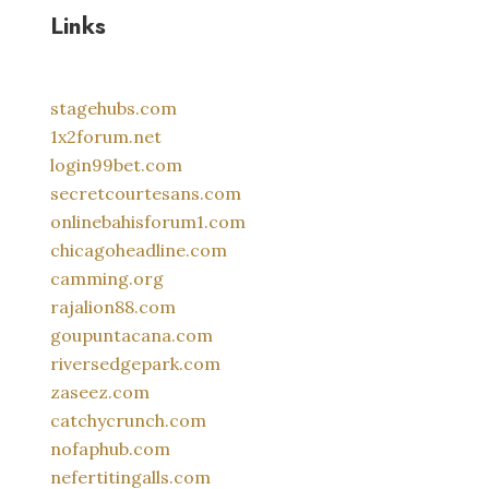
Links
stagehubs.com
1x2forum.net
login99bet.com
secretcourtesans.com
onlinebahisforum1.com
chicagoheadline.com
camming.org
rajalion88.com
goupuntacana.com
riversedgepark.com
zaseez.com
catchycrunch.com
nofaphub.com
nefertitingalls.com