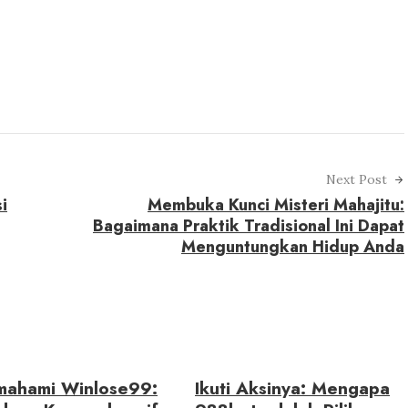
Next Post
i
Membuka Kunci Misteri Mahajitu:
Bagaimana Praktik Tradisional Ini Dapat
Menguntungkan Hidup Anda
ahami Winlose99:
Ikuti Aksinya: Mengapa