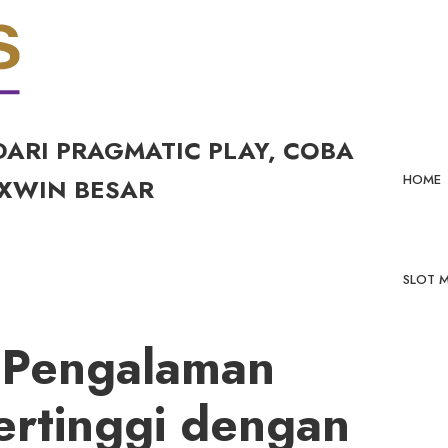
DARI PRAGMATIC PLAY, COBA
HOME
AXWIN BESAR
SLOT 
 Pengalaman
ertinggi dengan