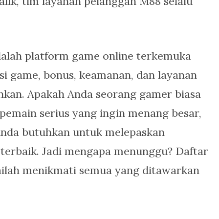
ik, tim layanan pelanggan M88 selalu
dalah platform game online terkemuka
i game, bonus, keamanan, dan layanan
ahkan. Apakah Anda seorang gamer biasa
pemain serius yang ingin menang besar,
Anda butuhkan untuk melepaskan
terbaik. Jadi mengapa menunggu? Daftar
lailah menikmati semua yang ditawarkan