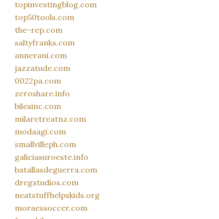
topinvestingblog.com
top50tools.com
the-rep.com
saltyfranks.com
annerani.com
jazzatude.com
0022pa.com
zeroshare.info
bilesinc.com
milaretreatnz.com
modaagi.com
smallvilleph.com
galiciasuroeste.info
batallasdeguerra.com
dregstudios.com
neatstuffhelpskids.org
moraessoccer.com