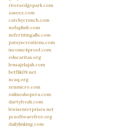
riversedgepark.com
zaseez.com
catchycrunch.com
nofaphub.com
nefertitingalls.com
patsyscreations.com
income4proof.com
educaritas.org
lensajelajah.com
betflik09.net
ncaq.org
xenmicro.com
onlineshopera.com
dartyfresh.com
lewisenterprises.net
pcsoftwarefree.org
dailylinking.com