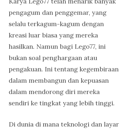
Karya Lego77 telah menarik banyak
pengagum dan penggemar, yang
selalu terkagum-kagum dengan
kreasi luar biasa yang mereka
hasilkan. Namun bagi Lego77, ini
bukan soal penghargaan atau
pengakuan. Ini tentang kegembiraan
dalam membangun dan kepuasan
dalam mendorong diri mereka
sendiri ke tingkat yang lebih tinggi.
Di dunia di mana teknologi dan layar