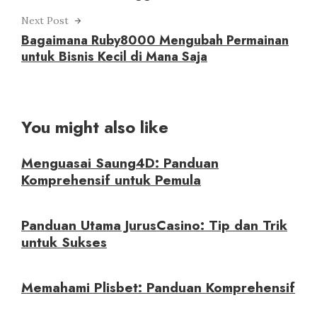
Next Post
Bagaimana Ruby8000 Mengubah Permainan
untuk Bisnis Kecil di Mana Saja
You might also like
Menguasai Saung4D: Panduan
Komprehensif untuk Pemula
Panduan Utama JurusCasino: Tip dan Trik
untuk Sukses
Memahami Plisbet: Panduan Komprehensif