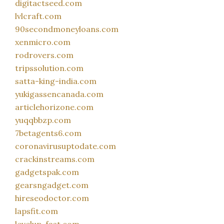
digitactseed.com
lvlcraft.com
90secondmoneyloans.com
xenmicro.com
rodrovers.com
tripssolution.com
satta-king-india.com
yukigassencanada.com
articlehorizone.com
yuqqbbzp.com
7betagents6.com
coronavirusuptodate.com
crackinstreams.com
gadgetspak.com
gearsngadget.com
hireseodoctor.com
lapsfit.com