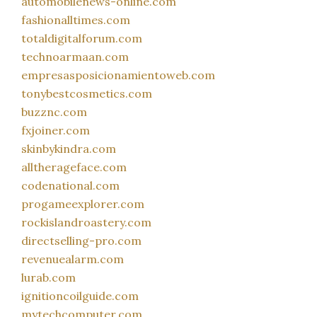
automobilenews-online.com
fashionalltimes.com
totaldigitalforum.com
technoarmaan.com
empresasposicionamientoweb.com
tonybestcosmetics.com
buzznc.com
fxjoiner.com
skinbykindra.com
alltherageface.com
codenational.com
progameexplorer.com
rockislandroastery.com
directselling-pro.com
revenuealarm.com
lurab.com
ignitioncoilguide.com
mytechcomputer.com