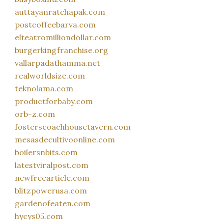
auttayanratchapak.com
postcoffeebarva.com
elteatromilliondollar.com
burgerkingfranchise.org
vallarpadathamma.net
realworldsize.com
teknolama.com
productforbaby.com
orb-z.com
fosterscoachhousetavern.com
mesasdecultivoonline.com
boilersnbits.com
latestviralpost.com
newfreearticle.com
blitzpowerusa.com
gardenofeaten.com
hycys05.com