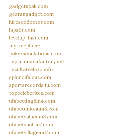
gadgetspak.com
gearsngadget.com
hireseodoctor.com
lapsfit.com
levelup-fast.com
mytreepla.net
pokersimulations.com
replicamanufactory.net
rezultate-loto.info
splendifulous.com
sportsrecords4u.com
topceleberites.com
ufabetting8m4.com
ufabetunionum3.com
ufabetvalueum3.com
ufabetvaultm7.com
ufabetvillageum7.com