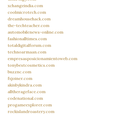
xchangeindia.com
coolmicrotech.com
dreamhousehack.com
the-techteacher.com
automobilenews-online.com
fashionalltimes.com
totaldigitalforum.com
technoarmaan.com
empresasposicionamientoweb.com
tonybestcosmetics.com
buzznc.com
fxjoiner.com
skinbykindra.com
alltherageface.com
codenational.com
progameexplorer.com
rockislandroastery.com