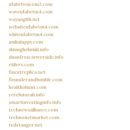
ufabetvoicem3.com
waveufabetm4.com
wayang88.net
websiteufabetm4.com
whiteufabetm4.com
anikalappy.com
dininghelsinki.info
duanfrescariverside.info
etilerx.com
finestreplica.net
flounderandfumble.com
healthohunt.com
retefuturah.info
smartinvestinginfo.info
technewsalliance.com
technonetmarket.com
tedstanger.net