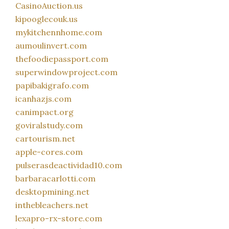
CasinoAuction.us
kipooglecouk.us
mykitchennhome.com
aumoulinvert.com
thefoodiepassport.com
superwindowproject.com
papibakigrafo.com
icanhazjs.com
canimpact.org
goviralstudy.com
cartourism.net
apple-cores.com
pulserasdeactividad10.com
barbaracarlotti.com
desktopmining.net
inthebleachers.net
lexapro-rx-store.com