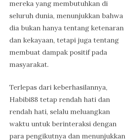
mereka yang membutuhkan di
seluruh dunia, menunjukkan bahwa
dia bukan hanya tentang ketenaran
dan kekayaan, tetapi juga tentang
membuat dampak positif pada
masyarakat.
Terlepas dari keberhasilannya,
Habibi88 tetap rendah hati dan
rendah hati, selalu meluangkan
waktu untuk berinteraksi dengan
para pengikutnya dan menunjukkan