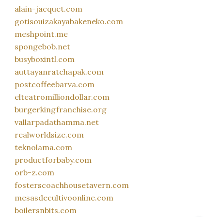
alain-jacquet.com
gotisouizakayabakeneko.com
meshpoint.me
spongebob.net
busyboxintl.com
auttayanratchapak.com
postcoffeebarva.com
elteatromilliondollar.com
burgerkingfranchise.org
vallarpadathamma.net
realworldsize.com
teknolama.com
productforbaby.com
orb-z.com
fosterscoachhousetavern.com
mesasdecultivoonline.com
boilersnbits.com