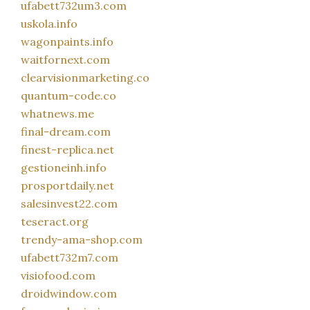
ufabett732um3.com
uskola.info
wagonpaints.info
waitfornext.com
clearvisionmarketing.co
quantum-code.co
whatnews.me
final-dream.com
finest-replica.net
gestioneinh.info
prosportdaily.net
salesinvest22.com
teseract.org
trendy-ama-shop.com
ufabett732m7.com
visiofood.com
droidwindow.com