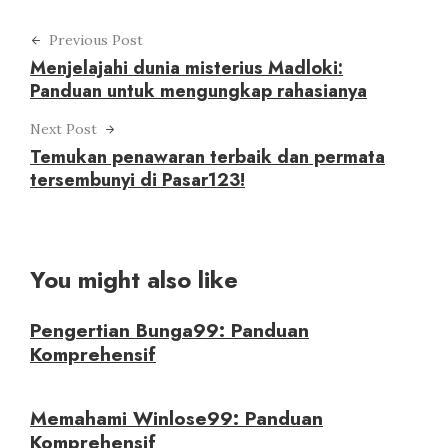
Post navigation
Previous Post
Menjelajahi dunia misterius Madloki:
Panduan untuk mengungkap rahasianya
Next Post
Temukan penawaran terbaik dan permata
tersembunyi di Pasar123!
You might also like
Pengertian Bunga99: Panduan
Komprehensif
Memahami Winlose99: Panduan
Komprehensif