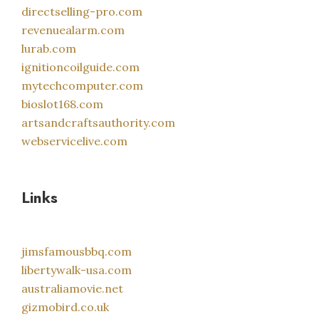
directselling-pro.com
revenuealarm.com
lurab.com
ignitioncoilguide.com
mytechcomputer.com
bioslot168.com
artsandcraftsauthority.com
webservicelive.com
Links
jimsfamousbbq.com
libertywalk-usa.com
australiamovie.net
gizmobird.co.uk