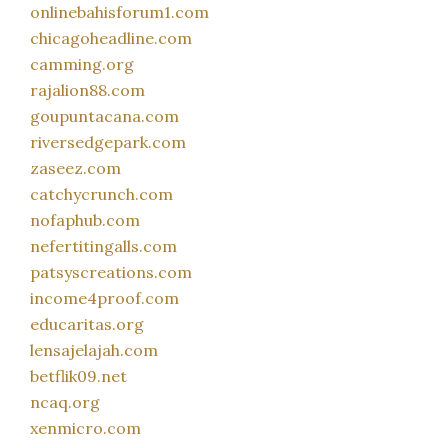
onlinebahisforum1.com
chicagoheadline.com
camming.org
rajalion88.com
goupuntacana.com
riversedgepark.com
zaseez.com
catchycrunch.com
nofaphub.com
nefertitingalls.com
patsyscreations.com
income4proof.com
educaritas.org
lensajelajah.com
betflik09.net
ncaq.org
xenmicro.com