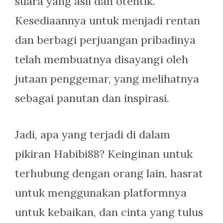
suara yang asli dan otentik.
Kesediaannya untuk menjadi rentan
dan berbagi perjuangan pribadinya
telah membuatnya disayangi oleh
jutaan penggemar, yang melihatnya
sebagai panutan dan inspirasi.
Jadi, apa yang terjadi di dalam
pikiran Habibi88? Keinginan untuk
terhubung dengan orang lain, hasrat
untuk menggunakan platformnya
untuk kebaikan, dan cinta yang tulus