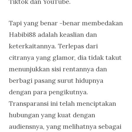
Tiktok dan YouTube.
Tapi yang benar -benar membedakan
Habibi88 adalah keaslian dan
keterkaitannya. Terlepas dari
citranya yang glamor, dia tidak takut
menunjukkan sisi rentannya dan
berbagi pasang surut hidupnya
dengan para pengikutnya.
Transparansi ini telah menciptakan
hubungan yang kuat dengan
audiensnya, yang melihatnya sebagai