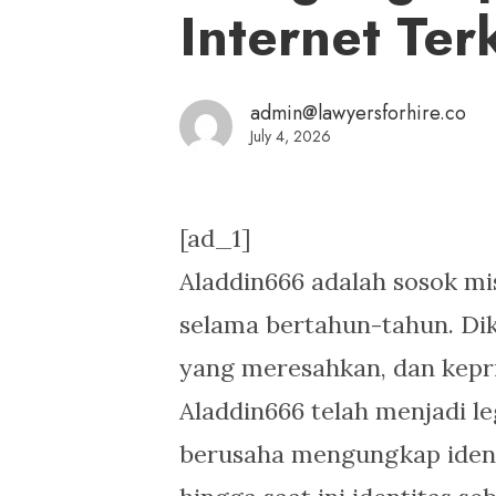
Internet Ter
admin@lawyersforhire.co
July 4, 2026
[ad_1]
Aladdin666 adalah sosok mi
selama bertahun-tahun. Dik
yang meresahkan, dan kepri
Aladdin666 telah menjadi le
berusaha mengungkap ident