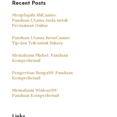
Recent Posts
Menjelajahi AhlCasino:
Panduan Utama Anda untuk
Permainan Online
Panduan Utama JurusCasino:
Tip dan Trik untuk Sukses
Memahami Plisbet: Panduan
Komprehensif
Pengertian Bunga99: Panduan
Komprehensif
Memahami Winlose99:
Panduan Komprehensif
Links