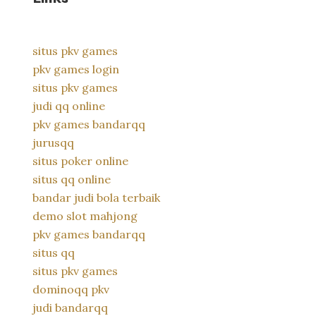
situs pkv games
pkv games login
situs pkv games
judi qq online
pkv games bandarqq
jurusqq
situs poker online
situs qq online
bandar judi bola terbaik
demo slot mahjong
pkv games bandarqq
situs qq
situs pkv games
dominoqq pkv
judi bandarqq