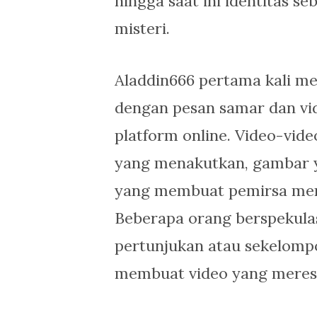
hingga saat ini identitas s
misteri.
Aladdin666 pertama kali m
dengan pesan samar dan vid
platform online. Video-vid
yang menakutkan, gambar y
yang membuat pemirsa mer
Beberapa orang berspekulas
pertunjukan atau sekelompo
membuat video yang meresa