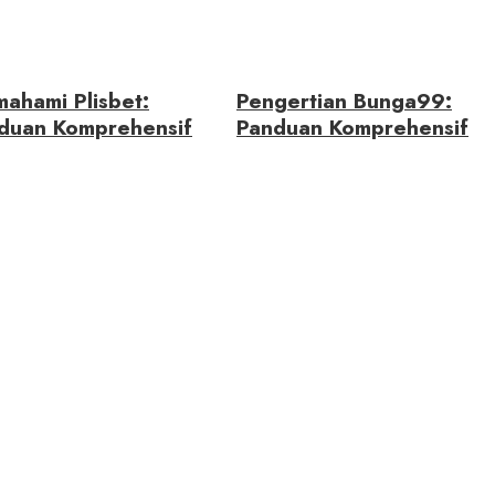
ahami Plisbet:
Pengertian Bunga99:
duan Komprehensif
Panduan Komprehensif