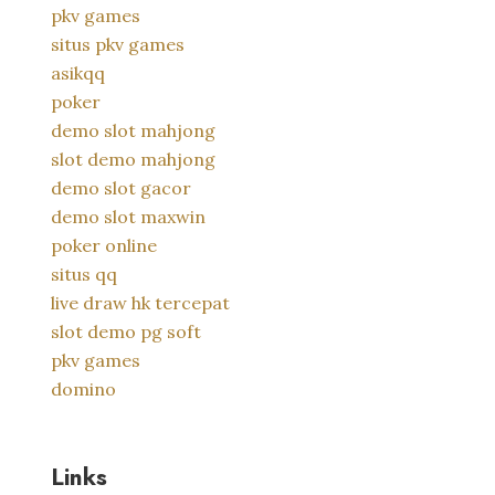
pkv games
situs pkv games
asikqq
poker
demo slot mahjong
slot demo mahjong
demo slot gacor
demo slot maxwin
poker online
situs qq
live draw hk tercepat
slot demo pg soft
pkv games
domino
Links