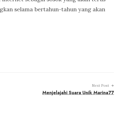
kan selama bertahun-tahun yang akan
Next Post
Menjelajahi Suara Unik Marina77