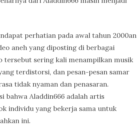
ebenarnya dari Aladdin666 masih menjadi
endapat perhatian pada awal tahun 2000an
eo aneh yang diposting di berbagai
eo tersebut sering kali menampilkan musik
ang terdistorsi, dan pesan-pesan samar
asa tidak nyaman dan penasaran.
i bahwa Aladdin666 adalah artis
k individu yang bekerja sama untuk
hkan ini.