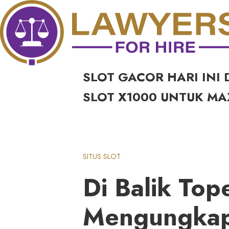
SLOT GACOR HARI INI 
SLOT X1000 UNTUK M
SITUS SLOT
Di Balik To
Mengungkap 