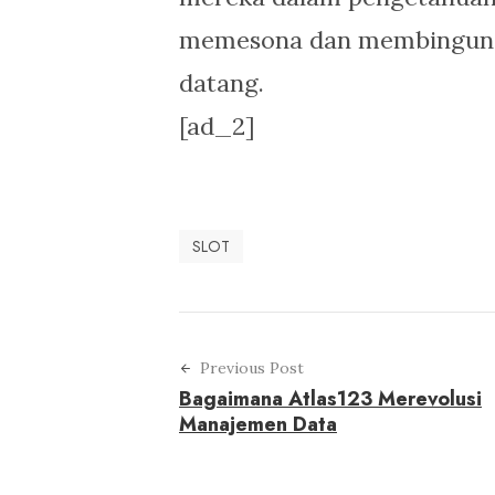
memesona dan membingung
datang.
[ad_2]
SLOT
Post navigation
Previous Post
Bagaimana Atlas123 Merevolusi
Manajemen Data