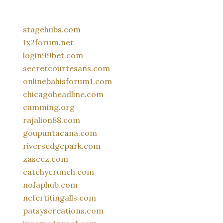
stagehubs.com
1x2forum.net
login99bet.com
secretcourtesans.com
onlinebahisforum1.com
chicagoheadline.com
camming.org
rajalion88.com
goupuntacana.com
riversedgepark.com
zaseez.com
catchycrunch.com
nofaphub.com
nefertitingalls.com
patsyscreations.com