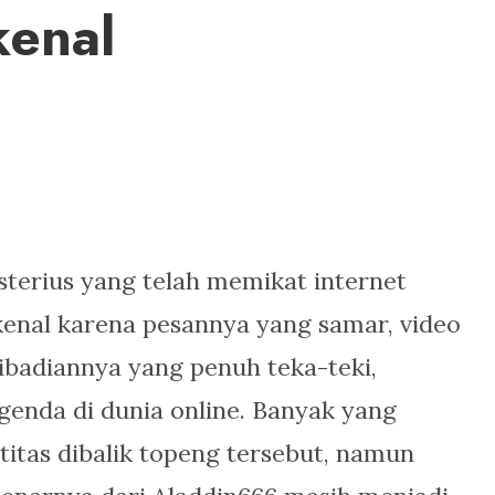
kenal
sterius yang telah memikat internet
enal karena pesannya yang samar, video
badiannya yang penuh teka-teki,
genda di dunia online. Banyak yang
itas dibalik topeng tersebut, namun