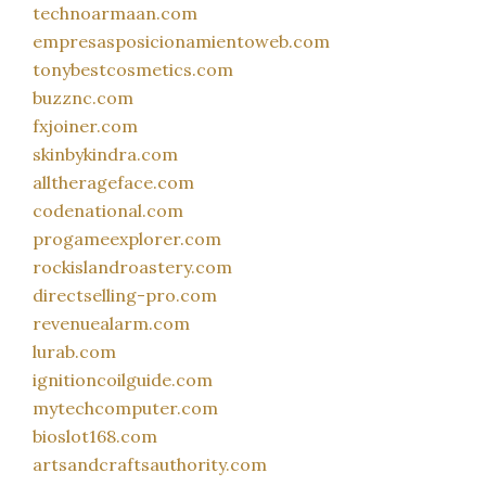
technoarmaan.com
empresasposicionamientoweb.com
tonybestcosmetics.com
buzznc.com
fxjoiner.com
skinbykindra.com
alltherageface.com
codenational.com
progameexplorer.com
rockislandroastery.com
directselling-pro.com
revenuealarm.com
lurab.com
ignitioncoilguide.com
mytechcomputer.com
bioslot168.com
artsandcraftsauthority.com