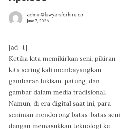
admin@lawyersforhire.co
June 7, 2026
[ad_1]
Ketika kita memikirkan seni, pikiran
kita sering kali membayangkan
gambaran lukisan, patung, dan
gambar dalam media tradisional.
Namun, di era digital saat ini, para
seniman mendorong batas-batas seni
dengan memasukkan teknologi ke