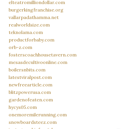
elteatromilliondollar.com
burgerkingfranchise.org
vallarpadathamma.net
realworldsize.com
teknolama.com
productforbaby.com
orb-z.com
fosterscoachhousetavern.com
mesasdecultivoonline.com
boilersnbits.com
latestviralpost.com
newfreearticle.com
blitzpowerusa.com
gardenofeaten.com
hycys05.com
onemoremilerunning.com
snowboardsteez.com