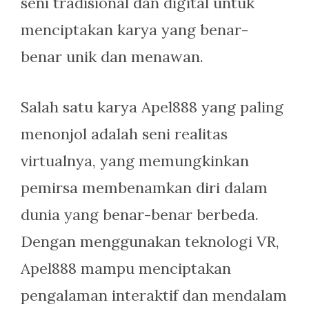
seni tradisional dan digital untuk
menciptakan karya yang benar-
benar unik dan menawan.
Salah satu karya Apel888 yang paling
menonjol adalah seni realitas
virtualnya, yang memungkinkan
pemirsa membenamkan diri dalam
dunia yang benar-benar berbeda.
Dengan menggunakan teknologi VR,
Apel888 mampu menciptakan
pengalaman interaktif dan mendalam