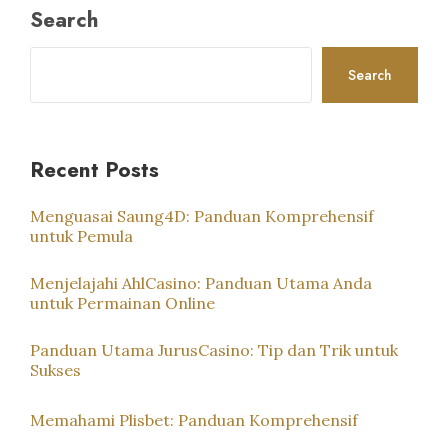
Search
Search
Recent Posts
Menguasai Saung4D: Panduan Komprehensif
untuk Pemula
Menjelajahi AhlCasino: Panduan Utama Anda
untuk Permainan Online
Panduan Utama JurusCasino: Tip dan Trik untuk
Sukses
Memahami Plisbet: Panduan Komprehensif