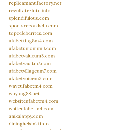
replicamanufactory.net
rezultate-loto.info
splendifulous.com
sportsrecords4u.com
topceleberites.com
ufabetting8m4.com
ufabetunionum3.com
ufabetvalueum3.com
ufabetvaultm7.com
ufabetvillageum7.com
ufabetvoicem3.com
waveufabetm4.com
wayang88.net
websiteufabetm4.com
whiteufabetm4.com
anikalappy.com
dininghelsinki.info