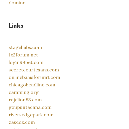
domino
Links
stagehubs.com
1x2forum.net
login99bet.com
secretcourtesans.com
onlinebahisforum1.com
chicagoheadline.com
camming.org
rajalion88.com
goupuntacana.com
riversedgepark.com
zaseez.com