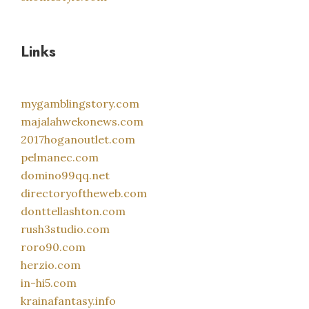
Links
mygamblingstory.com
majalahwekonews.com
2017hoganoutlet.com
pelmanec.com
domino99qq.net
directoryoftheweb.com
donttellashton.com
rush3studio.com
roro90.com
herzio.com
in-hi5.com
krainafantasy.info