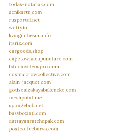
todas-noticias.com
senikartu.com
rusportal.net
watty.io
livinginthesun.info
itsriz.com
cargoods.shop
capetownacupuncture.com
bitcoinvideospro.com
cosmiccrowcollective.com
alain-jacquet.com
gotisouizakayabakeneko.com
meshpoint.me
spongebob.net
busyboxintl.com
auttayanratchapak.com
postcoffeebarva.com