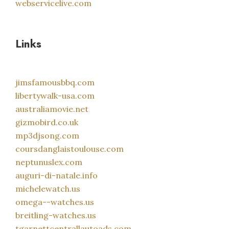
webservicelive.com
Links
jimsfamousbbq.com
libertywalk-usa.com
australiamovie.net
gizmobird.co.uk
mp3djsong.com
coursdanglaistoulouse.com
neptunuslex.com
auguri-di-natale.info
michelewatch.us
omega--watches.us
breitling-watches.us
tgarnettcentrallautoads.com