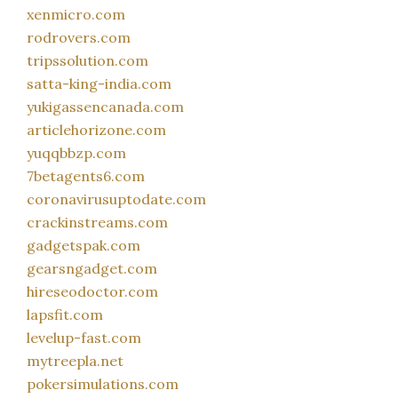
xenmicro.com
rodrovers.com
tripssolution.com
satta-king-india.com
yukigassencanada.com
articlehorizone.com
yuqqbbzp.com
7betagents6.com
coronavirusuptodate.com
crackinstreams.com
gadgetspak.com
gearsngadget.com
hireseodoctor.com
lapsfit.com
levelup-fast.com
mytreepla.net
pokersimulations.com