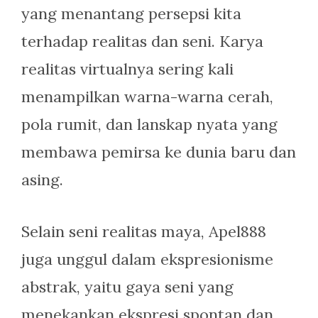
yang menantang persepsi kita
terhadap realitas dan seni. Karya
realitas virtualnya sering kali
menampilkan warna-warna cerah,
pola rumit, dan lanskap nyata yang
membawa pemirsa ke dunia baru dan
asing.
Selain seni realitas maya, Apel888
juga unggul dalam ekspresionisme
abstrak, yaitu gaya seni yang
menekankan ekspresi spontan dan