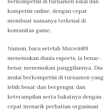
berkompetisi di turnamen lokal dan
kompetisi online, dengan cepat
membuat namanya terkenal di
komunitas game.
Namun, baru setelah Maxwin89
menemukan dunia esports, ia benar-
benar menemukan panggilannya. Dia
mulai berkompetisi di turnamen yang
lebih besar dan bergengsi, dan
keterampilan serta bakatnya dengan
cepat menarik perhatian organisasi