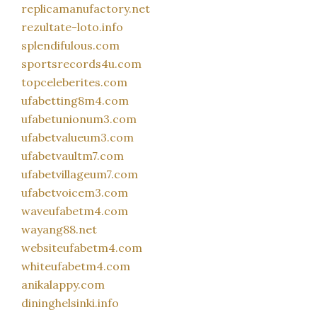
replicamanufactory.net
rezultate-loto.info
splendifulous.com
sportsrecords4u.com
topceleberites.com
ufabetting8m4.com
ufabetunionum3.com
ufabetvalueum3.com
ufabetvaultm7.com
ufabetvillageum7.com
ufabetvoicem3.com
waveufabetm4.com
wayang88.net
websiteufabetm4.com
whiteufabetm4.com
anikalappy.com
dininghelsinki.info