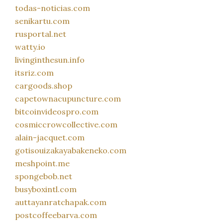
todas-noticias.com
senikartu.com
rusportal.net
watty.io
livinginthesun.info
itsriz.com
cargoods.shop
capetownacupuncture.com
bitcoinvideospro.com
cosmiccrowcollective.com
alain-jacquet.com
gotisouizakayabakeneko.com
meshpoint.me
spongebob.net
busyboxintl.com
auttayanratchapak.com
postcoffeebarva.com