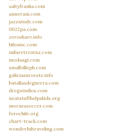
saltyfranks.com
annerani.com
jazzatude.com
0022pa.com
zeroshare.info
bilesinc.com
milaretreatnz.com
modaagi.com
smallvilleph.com
galiciasuroeste.info
batallasdeguerra.com
dregstudios.com
neatstuffhelpskids.org
moraessoccer.com
forochile.org
chart-track.com
wonderfultraveling.com