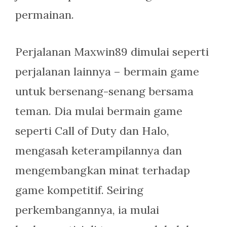
permainan.
Perjalanan Maxwin89 dimulai seperti
perjalanan lainnya – bermain game
untuk bersenang-senang bersama
teman. Dia mulai bermain game
seperti Call of Duty dan Halo,
mengasah keterampilannya dan
mengembangkan minat terhadap
game kompetitif. Seiring
perkembangannya, ia mulai