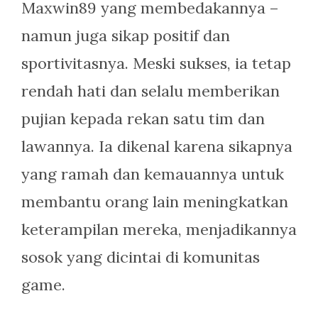
Maxwin89 yang membedakannya –
namun juga sikap positif dan
sportivitasnya. Meski sukses, ia tetap
rendah hati dan selalu memberikan
pujian kepada rekan satu tim dan
lawannya. Ia dikenal karena sikapnya
yang ramah dan kemauannya untuk
membantu orang lain meningkatkan
keterampilan mereka, menjadikannya
sosok yang dicintai di komunitas
game.