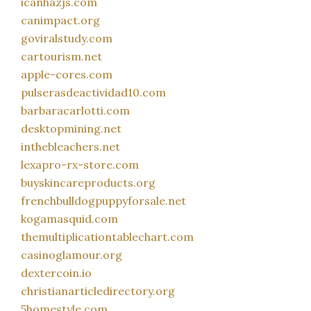
icanhazjs.com
canimpact.org
goviralstudy.com
cartourism.net
apple-cores.com
pulserasdeactividad10.com
barbaracarlotti.com
desktopmining.net
inthebleachers.net
lexapro-rx-store.com
buyskincareproducts.org
frenchbulldogpuppyforsale.net
kogamasquid.com
themultiplicationtablechart.com
casinoglamour.org
dextercoin.io
christianarticledirectory.org
5homestyle.com