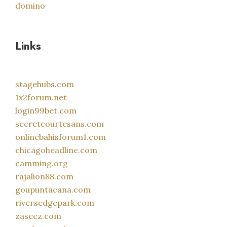
domino
Links
stagehubs.com
1x2forum.net
login99bet.com
secretcourtesans.com
onlinebahisforum1.com
chicagoheadline.com
camming.org
rajalion88.com
goupuntacana.com
riversedgepark.com
zaseez.com