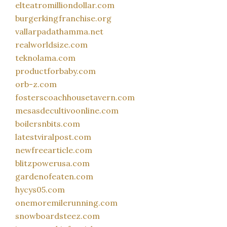
elteatromilliondollar.com
burgerkingfranchise.org
vallarpadathamma.net
realworldsize.com
teknolama.com
productforbaby.com
orb-z.com
fosterscoachhousetavern.com
mesasdecultivoonline.com
boilersnbits.com
latestviralpost.com
newfreearticle.com
blitzpowerusa.com
gardenofeaten.com
hycys05.com
onemoremilerunning.com
snowboardsteez.com