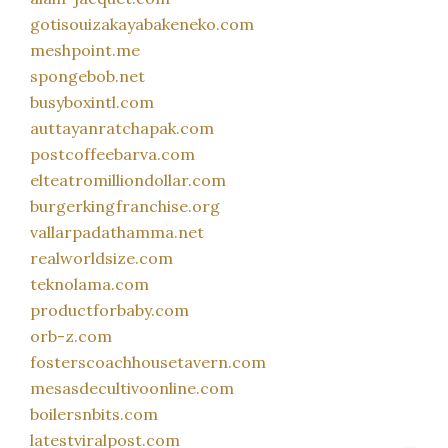
gotisouizakayabakeneko.com
meshpoint.me
spongebob.net
busyboxintl.com
auttayanratchapak.com
postcoffeebarva.com
elteatromilliondollar.com
burgerkingfranchise.org
vallarpadathamma.net
realworldsize.com
teknolama.com
productforbaby.com
orb-z.com
fosterscoachhousetavern.com
mesasdecultivoonline.com
boilersnbits.com
latestviralpost.com