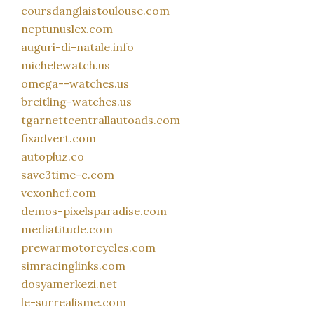
coursdanglaistoulouse.com
neptunuslex.com
auguri-di-natale.info
michelewatch.us
omega--watches.us
breitling-watches.us
tgarnettcentrallautoads.com
fixadvert.com
autopluz.co
save3time-c.com
vexonhcf.com
demos-pixelsparadise.com
mediatitude.com
prewarmotorcycles.com
simracinglinks.com
dosyamerkezi.net
le-surrealisme.com