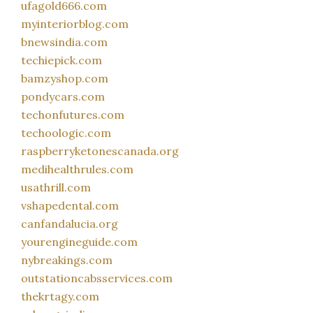
ufagold666.com
myinteriorblog.com
bnewsindia.com
techiepick.com
bamzyshop.com
pondycars.com
techonfutures.com
techoologic.com
raspberryketonescanada.org
medihealthrules.com
usathrill.com
vshapedental.com
canfandalucia.org
yourengineguide.com
nybreakings.com
outstationcabsservices.com
thekrtagy.com