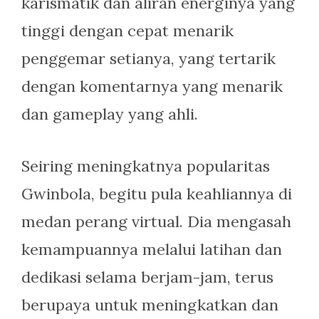
karismatik dan aliran energinya yang
tinggi dengan cepat menarik
penggemar setianya, yang tertarik
dengan komentarnya yang menarik
dan gameplay yang ahli.
Seiring meningkatnya popularitas
Gwinbola, begitu pula keahliannya di
medan perang virtual. Dia mengasah
kemampuannya melalui latihan dan
dedikasi selama berjam-jam, terus
berupaya untuk meningkatkan dan