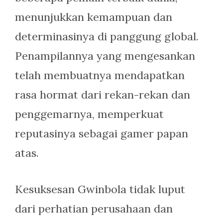
menunjukkan kemampuan dan
determinasinya di panggung global.
Penampilannya yang mengesankan
telah membuatnya mendapatkan
rasa hormat dari rekan-rekan dan
penggemarnya, memperkuat
reputasinya sebagai gamer papan
atas.
Kesuksesan Gwinbola tidak luput
dari perhatian perusahaan dan