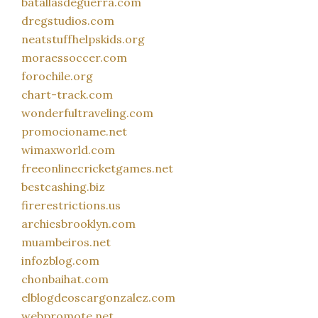
batallasdeguerra.com
dregstudios.com
neatstuffhelpskids.org
moraessoccer.com
forochile.org
chart-track.com
wonderfultraveling.com
promocioname.net
wimaxworld.com
freeonlinecricketgames.net
bestcashing.biz
firerestrictions.us
archiesbrooklyn.com
muambeiros.net
infozblog.com
chonbaihat.com
elblogdeoscargonzalez.com
webpromote.net