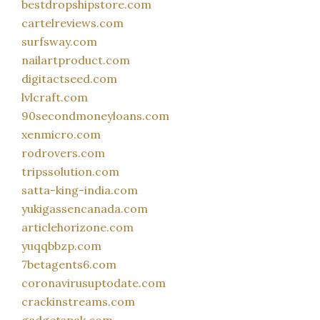
bestdropshipstore.com
cartelreviews.com
surfsway.com
nailartproduct.com
digitactseed.com
lvlcraft.com
90secondmoneyloans.com
xenmicro.com
rodrovers.com
tripssolution.com
satta-king-india.com
yukigassencanada.com
articlehorizone.com
yuqqbbzp.com
7betagents6.com
coronavirusuptodate.com
crackinstreams.com