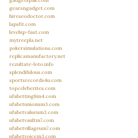
gadgetspak.com
gearsngadget.com
hireseodoctor.com
lapsfit.com
levelup-fast.com
mytreepla.net
pokersimulations.com
replicamanufactory.net
rezultate-loto.info
splendifulous.com
sportsrecords4u.com
topceleberites.com
ufabetting8m4.com
ufabetunionum3.com
ufabetvalueum3.com
ufabetvaultm7.com
ufabetvillageum7.com
ufabetvoicem3.com