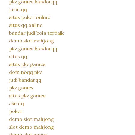
pkv games bandarqq
jurusqq
situs poker online
situs qq online
bandar judi bola terbaik
demo slot mahjong
pkv games bandarqq
situs qq
situs pkv games
dominoqq pkv
judi bandarqq
pkv games
situs pkv games
asikqq
poker
demo slot mahjong
slot demo mahjong
demo slot gacor