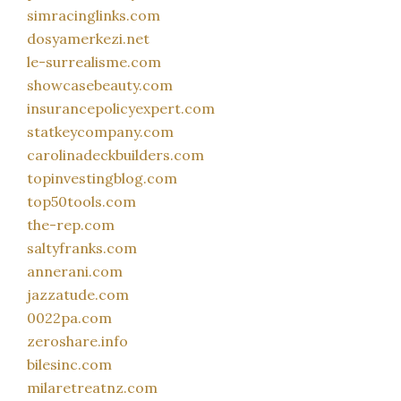
simracinglinks.com
dosyamerkezi.net
le-surrealisme.com
showcasebeauty.com
insurancepolicyexpert.com
statkeycompany.com
carolinadeckbuilders.com
topinvestingblog.com
top50tools.com
the-rep.com
saltyfranks.com
annerani.com
jazzatude.com
0022pa.com
zeroshare.info
bilesinc.com
milaretreatnz.com