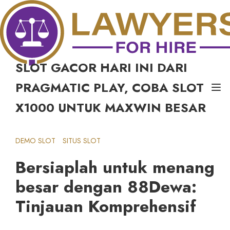
SLOT GACOR HARI INI DARI
PRAGMATIC PLAY, COBA SLOT
Togg
X1000 UNTUK MAXWIN BESAR
DEMO SLOT
SITUS SLOT
Bersiaplah untuk menang
besar dengan 88Dewa:
Tinjauan Komprehensif