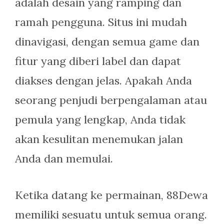
adalah desain yang ramping dan
ramah pengguna. Situs ini mudah
dinavigasi, dengan semua game dan
fitur yang diberi label dan dapat
diakses dengan jelas. Apakah Anda
seorang penjudi berpengalaman atau
pemula yang lengkap, Anda tidak
akan kesulitan menemukan jalan
Anda dan memulai.
Ketika datang ke permainan, 88Dewa
memiliki sesuatu untuk semua orang.