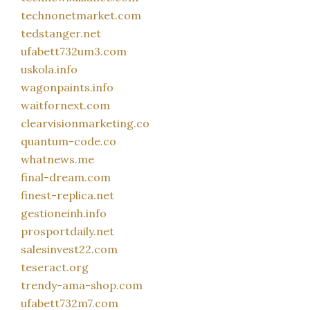
technonetmarket.com
tedstanger.net
ufabett732um3.com
uskola.info
wagonpaints.info
waitfornext.com
clearvisionmarketing.co
quantum-code.co
whatnews.me
final-dream.com
finest-replica.net
gestioneinh.info
prosportdaily.net
salesinvest22.com
teseract.org
trendy-ama-shop.com
ufabett732m7.com