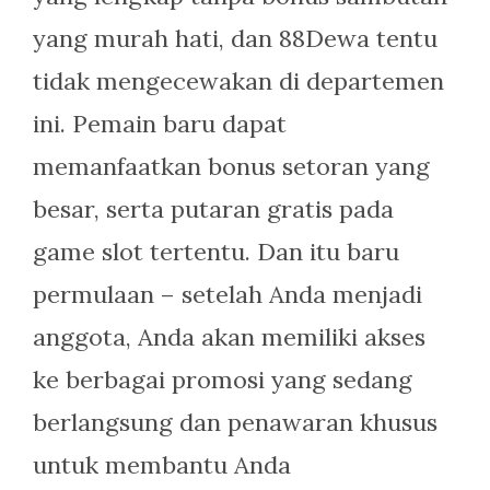
yang murah hati, dan 88Dewa tentu
tidak mengecewakan di departemen
ini. Pemain baru dapat
memanfaatkan bonus setoran yang
besar, serta putaran gratis pada
game slot tertentu. Dan itu baru
permulaan – setelah Anda menjadi
anggota, Anda akan memiliki akses
ke berbagai promosi yang sedang
berlangsung dan penawaran khusus
untuk membantu Anda