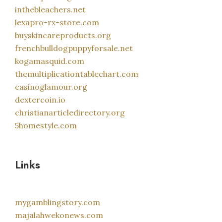
inthebleachers.net
lexapro-rx-store.com
buyskincareproducts.org
frenchbulldogpuppyforsale.net
kogamasquid.com
themultiplicationtablechart.com
casinoglamour.org
dextercoin.io
christianarticledirectory.org
5homestyle.com
Links
mygamblingstory.com
majalahwekonews.com