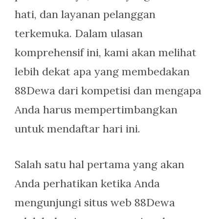
hati, dan layanan pelanggan
terkemuka. Dalam ulasan
komprehensif ini, kami akan melihat
lebih dekat apa yang membedakan
88Dewa dari kompetisi dan mengapa
Anda harus mempertimbangkan
untuk mendaftar hari ini.
Salah satu hal pertama yang akan
Anda perhatikan ketika Anda
mengunjungi situs web 88Dewa