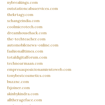
nybreakings.com
outstationcabsservices.com
thekrtagy.com
xchangeindia.com
coolmicrotech.com
dreamhousehack.com
the-techteacher.com
automobilenews-online.com
fashionalltimes.com
totaldigitalforum.com
technoarmaan.com
empresasposicionamientoweb.com
tonybestcosmetics.com
buzznc.com
fxjoiner.com
skinbykindra.com
alltherageface.com