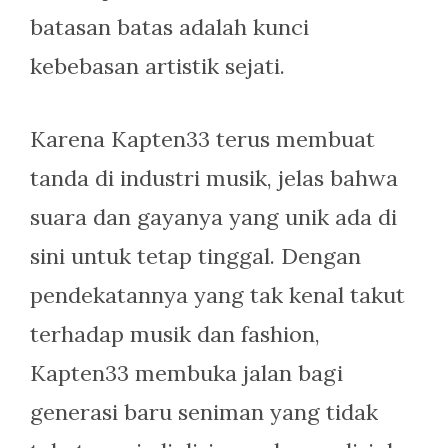
batasan batas adalah kunci
kebebasan artistik sejati.
Karena Kapten33 terus membuat
tanda di industri musik, jelas bahwa
suara dan gayanya yang unik ada di
sini untuk tetap tinggal. Dengan
pendekatannya yang tak kenal takut
terhadap musik dan fashion,
Kapten33 membuka jalan bagi
generasi baru seniman yang tidak