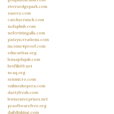
riversedgepark.com
zaseez.com
catchycrunch.com
nofaphub.com
nefertitingalls.com
patsyscreations.com
income4proof.com
educaritas.org
lensajelajah.com
betflik09.net
ncaq.org
xenmicro.com
onlineshopera.com
dartyfresh.com
lewisenterprises.net
pcsoftwarefree.org
dailylinking.com