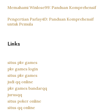
Memahami Winlose99: Panduan Komprehensif
Pengertian Parlay4D: Panduan Komprehensif
untuk Pemula
Links
situs pkv games
pkv games login
situs pkv games
judi qq online
pkv games bandarqq
jurusqq
situs poker online
situs qq online