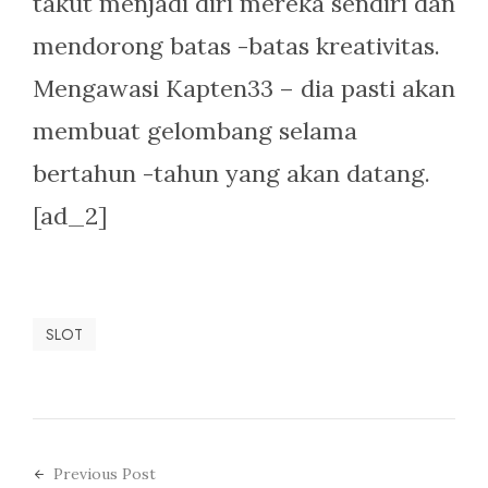
takut menjadi diri mereka sendiri dan
mendorong batas -batas kreativitas.
Mengawasi Kapten33 – dia pasti akan
membuat gelombang selama
bertahun -tahun yang akan datang.
[ad_2]
SLOT
Post navigation
Previous Post