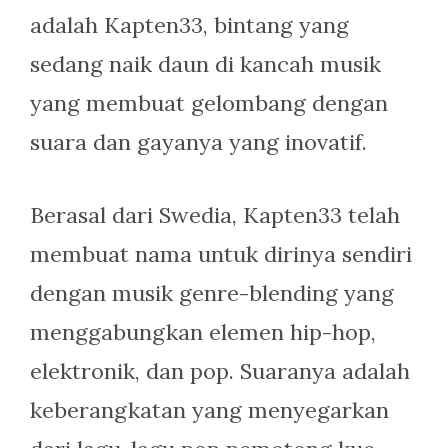
adalah Kapten33, bintang yang
sedang naik daun di kancah musik
yang membuat gelombang dengan
suara dan gayanya yang inovatif.
Berasal dari Swedia, Kapten33 telah
membuat nama untuk dirinya sendiri
dengan musik genre-blending yang
menggabungkan elemen hip-hop,
elektronik, dan pop. Suaranya adalah
keberangkatan yang menyegarkan