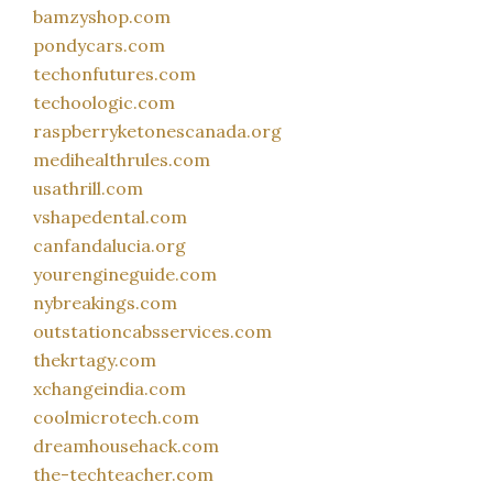
bamzyshop.com
pondycars.com
techonfutures.com
techoologic.com
raspberryketonescanada.org
medihealthrules.com
usathrill.com
vshapedental.com
canfandalucia.org
yourengineguide.com
nybreakings.com
outstationcabsservices.com
thekrtagy.com
xchangeindia.com
coolmicrotech.com
dreamhousehack.com
the-techteacher.com