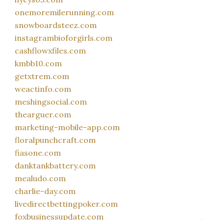
onemoremilerunning.com
snowboardsteez.com
instagrambioforgirls.com
cashflowxfiles.com
kmbb10.com
getxtrem.com
weactinfo.com
meshingsocial.com
thearguer.com
marketing-mobile-app.com
floralpunchcraft.com
fiasone.com
danktankbattery.com
mealudo.com
charlie-day.com
livedirectbettingpoker.com
foxbusinessupdate.com