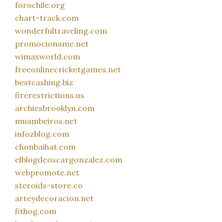
forochile.org
chart-track.com
wonderfultraveling.com
promocioname.net
wimaxworld.com
freeonlinecricketgames.net
bestcashing.biz
firerestrictions.us
archiesbrooklyn.com
muambeiros.net
infozblog.com
chonbaihat.com
elblogdeoscargonzalez.com
webpromote.net
steroids-store.co
arteydecoracion.net
fithog.com