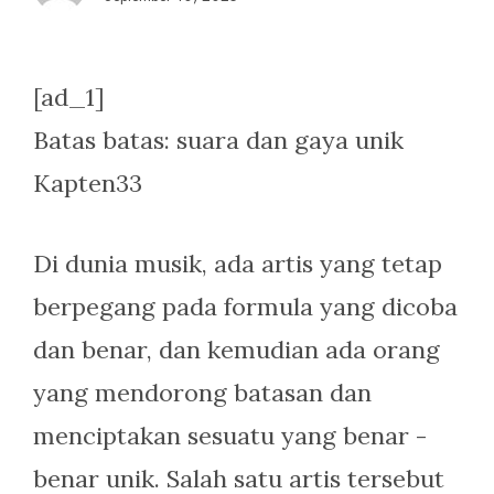
[ad_1]
Batas batas: suara dan gaya unik
Kapten33
Di dunia musik, ada artis yang tetap
berpegang pada formula yang dicoba
dan benar, dan kemudian ada orang
yang mendorong batasan dan
menciptakan sesuatu yang benar -
benar unik. Salah satu artis tersebut