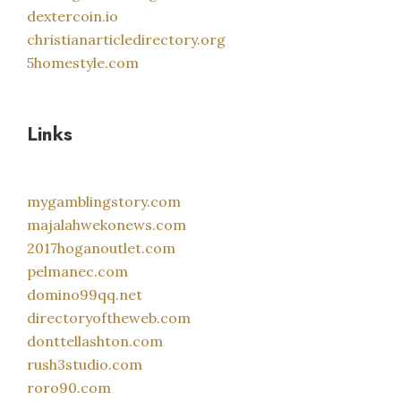
dextercoin.io
christianarticledirectory.org
5homestyle.com
Links
mygamblingstory.com
majalahwekonews.com
2017hoganoutlet.com
pelmanec.com
domino99qq.net
directoryoftheweb.com
donttellashton.com
rush3studio.com
roro90.com