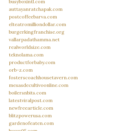
busyboxintl.com
auttayanratchapak.com
postcoffeebarva.com
elteatromilliondollar.com
burgerkingfranchise.org
vallarpadathamma.net
realworldsize.com
teknolama.com
productforbaby.com
orb-z.com
fosterscoachhousetavern.com
mesasdecultivoonline.com
boilersnbits.com
latestviralpost.com
newfreearticle.com
blitzpowerusa.com
gardenofeaten.com
hycys05.com