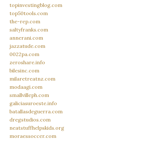
topinvestingblog.com
top50tools.com
the-rep.com
saltyfranks.com
annerani.com
jazzatude.com
0022pa.com
zeroshare.info
bilesinc.com
milaretreatnz.com
modaagi.com
smallvilleph.com
galiciasuroeste.info
batallasdeguerra.com
dregstudios.com
neatstuffhelpskids.org
moraessoccer.com