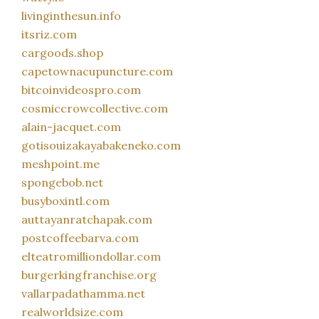
livinginthesun.info
itsriz.com
cargoods.shop
capetownacupuncture.com
bitcoinvideospro.com
cosmiccrowcollective.com
alain-jacquet.com
gotisouizakayabakeneko.com
meshpoint.me
spongebob.net
busyboxintl.com
auttayanratchapak.com
postcoffeebarva.com
elteatromilliondollar.com
burgerkingfranchise.org
vallarpadathamma.net
realworldsize.com