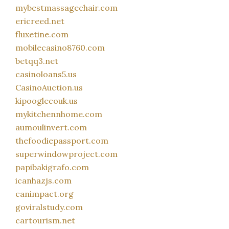
mybestmassagechair.com
ericreed.net
fluxetine.com
mobilecasino8760.com
betqq3.net
casinoloans5.us
CasinoAuction.us
kipooglecouk.us
mykitchennhome.com
aumoulinvert.com
thefoodiepassport.com
superwindowproject.com
papibakigrafo.com
icanhazjs.com
canimpact.org
goviralstudy.com
cartourism.net