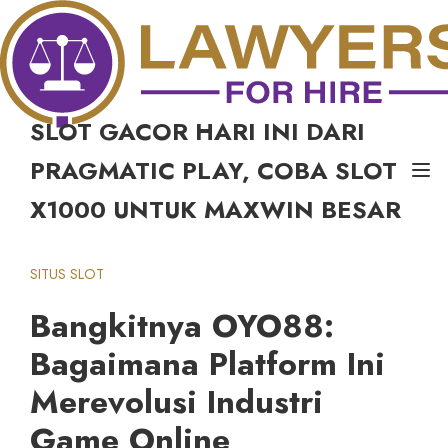
SLOT GACOR HARI INI DARI
PRAGMATIC PLAY, COBA SLOT
Togg
X1000 UNTUK MAXWIN BESAR
SITUS SLOT
Bangkitnya OYO88:
Bagaimana Platform Ini
Merevolusi Industri
Game Online