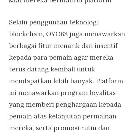
saat mereka bermain di platform.
Selain penggunaan teknologi
blockchain, OYO88 juga menawarkan
berbagai fitur menarik dan insentif
kepada para pemain agar mereka
terus datang kembali untuk
mendapatkan lebih banyak. Platform
ini menawarkan program loyalitas
yang memberi penghargaan kepada
pemain atas kelanjutan permainan
mereka, serta promosi rutin dan