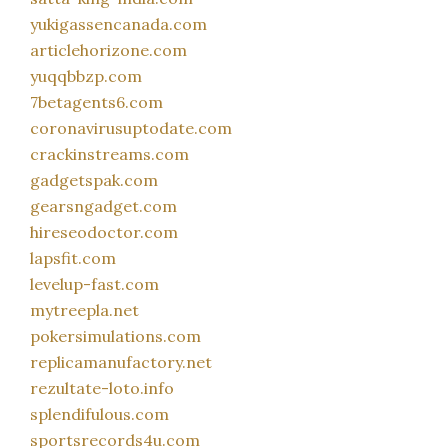
yukigassencanada.com
articlehorizone.com
yuqqbbzp.com
7betagents6.com
coronavirusuptodate.com
crackinstreams.com
gadgetspak.com
gearsngadget.com
hireseodoctor.com
lapsfit.com
levelup-fast.com
mytreepla.net
pokersimulations.com
replicamanufactory.net
rezultate-loto.info
splendifulous.com
sportsrecords4u.com