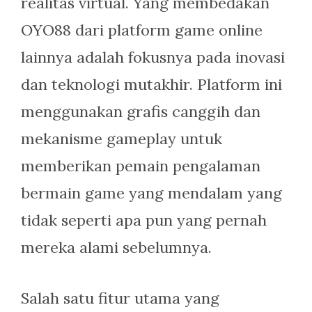
realitas virtual. Yang membedakan
OYO88 dari platform game online
lainnya adalah fokusnya pada inovasi
dan teknologi mutakhir. Platform ini
menggunakan grafis canggih dan
mekanisme gameplay untuk
memberikan pemain pengalaman
bermain game yang mendalam yang
tidak seperti apa pun yang pernah
mereka alami sebelumnya.
Salah satu fitur utama yang