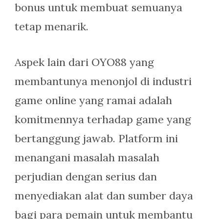
bonus untuk membuat semuanya
tetap menarik.
Aspek lain dari OYO88 yang
membantunya menonjol di industri
game online yang ramai adalah
komitmennya terhadap game yang
bertanggung jawab. Platform ini
menangani masalah masalah
perjudian dengan serius dan
menyediakan alat dan sumber daya
bagi para pemain untuk membantu