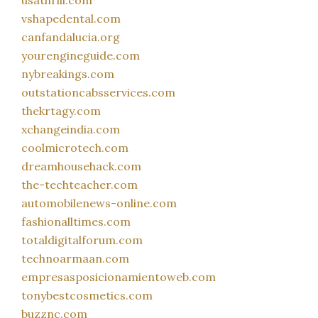
usathrill.com
vshapedental.com
canfandalucia.org
yourengineguide.com
nybreakings.com
outstationcabsservices.com
thekrtagy.com
xchangeindia.com
coolmicrotech.com
dreamhousehack.com
the-techteacher.com
automobilenews-online.com
fashionalltimes.com
totaldigitalforum.com
technoarmaan.com
empresasposicionamientoweb.com
tonybestcosmetics.com
buzznc.com