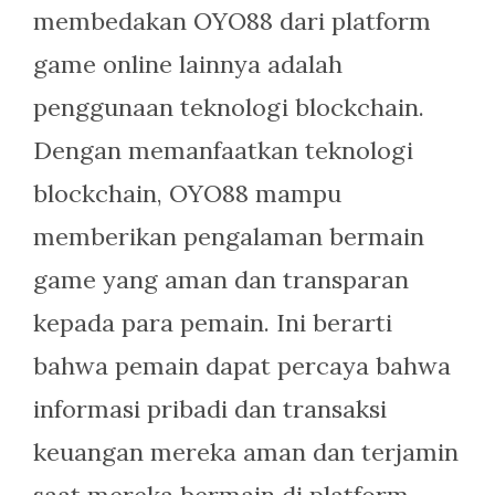
membedakan OYO88 dari platform
game online lainnya adalah
penggunaan teknologi blockchain.
Dengan memanfaatkan teknologi
blockchain, OYO88 mampu
memberikan pengalaman bermain
game yang aman dan transparan
kepada para pemain. Ini berarti
bahwa pemain dapat percaya bahwa
informasi pribadi dan transaksi
keuangan mereka aman dan terjamin