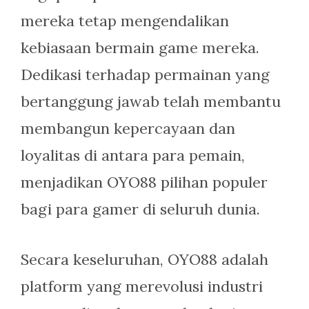
mereka tetap mengendalikan
kebiasaan bermain game mereka.
Dedikasi terhadap permainan yang
bertanggung jawab telah membantu
membangun kepercayaan dan
loyalitas di antara para pemain,
menjadikan OYO88 pilihan populer
bagi para gamer di seluruh dunia.
Secara keseluruhan, OYO88 adalah
platform yang merevolusi industri