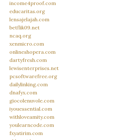
income4proof.com
educaritas.org
lensajelajah.com
betflik09.net
ncaq.org
xenmicro.com
onlineshopera.com
dartyfresh.com
lewisenterprises.net
pcsoftwarefree.org
dailylinking.com
dnafyx.com
giocolenuvole.com
iyouessential.com
withloveamity.com
youlearncode.com
fxyatirim.com