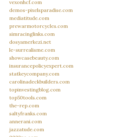
vexonhcf.com
demos-pixelsparadise.com
mediatitude.com
prewarmotorcycles.com
simracinglinks.com
dosyamerkezi.net
le-surrealisme.com
showcasebeauty.com
insurancepolicyexpert.com
statkeycompany.com
carolinadeckbuilders.com
topinvestingblog.com
top50tools.com
the-rep.com
saltyfranks.com
annerani.com
jazzatude.com