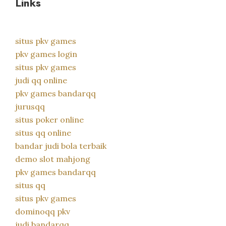
Links
situs pkv games
pkv games login
situs pkv games
judi qq online
pkv games bandarqq
jurusqq
situs poker online
situs qq online
bandar judi bola terbaik
demo slot mahjong
pkv games bandarqq
situs qq
situs pkv games
dominoqq pkv
judi bandarqq