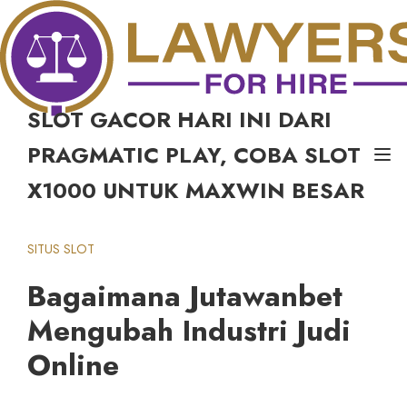
SLOT GACOR HARI INI DARI
PRAGMATIC PLAY, COBA SLOT
Togg
X1000 UNTUK MAXWIN BESAR
SITUS SLOT
Bagaimana Jutawanbet
Mengubah Industri Judi
Online