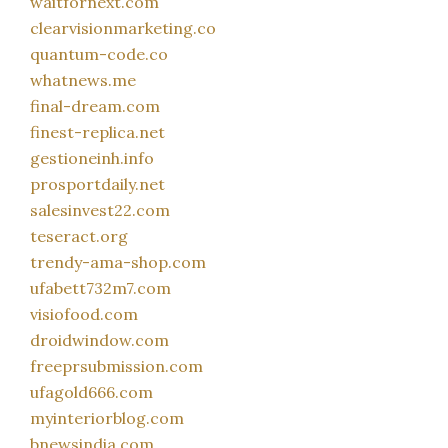
waitfornext.com
clearvisionmarketing.co
quantum-code.co
whatnews.me
final-dream.com
finest-replica.net
gestioneinh.info
prosportdaily.net
salesinvest22.com
teseract.org
trendy-ama-shop.com
ufabett732m7.com
visiofood.com
droidwindow.com
freeprsubmission.com
ufagold666.com
myinteriorblog.com
bnewsindia.com