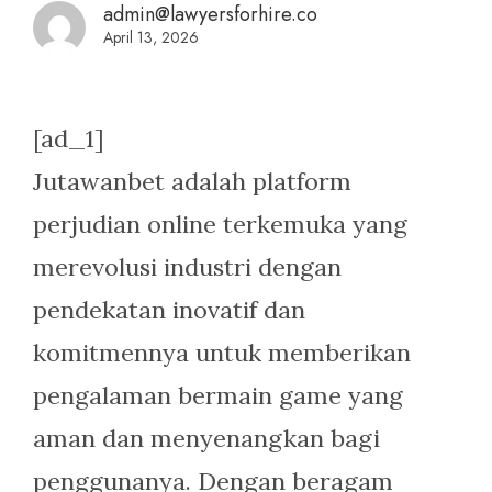
admin@lawyersforhire.co
April 13, 2026
[ad_1]
Jutawanbet adalah platform
perjudian online terkemuka yang
merevolusi industri dengan
pendekatan inovatif dan
komitmennya untuk memberikan
pengalaman bermain game yang
aman dan menyenangkan bagi
penggunanya. Dengan beragam