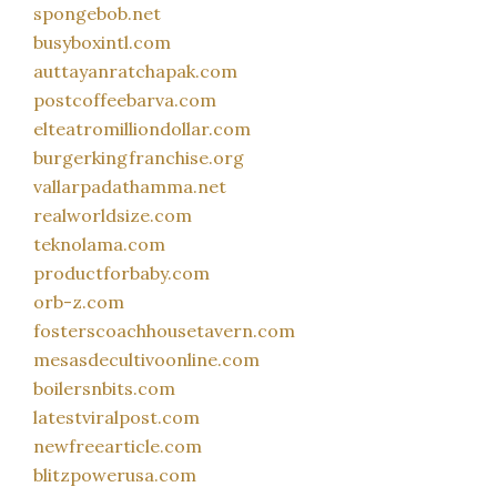
spongebob.net
busyboxintl.com
auttayanratchapak.com
postcoffeebarva.com
elteatromilliondollar.com
burgerkingfranchise.org
vallarpadathamma.net
realworldsize.com
teknolama.com
productforbaby.com
orb-z.com
fosterscoachhousetavern.com
mesasdecultivoonline.com
boilersnbits.com
latestviralpost.com
newfreearticle.com
blitzpowerusa.com