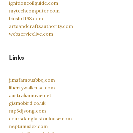
ignitioncoilguide.com
mytechcomputer.com
bioslot168.com
artsandcraftsauthority.com
webservicelive.com
Links
jimsfamousbbq.com
libertywalk-usa.com
australiamovie.net
gizmobird.co.uk
mp3djsong.com
coursdanglaistoulouse.com
neptunuslex.com