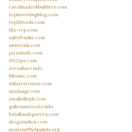
carolinadeckbuilders.com
topinvestingblog.com
top50tools.com
the-rep.com
saltyfranks.com
annerani.com
jazzatude.com
0022pa.com
zeroshare.info
bilesinc.com
milaretreatnz.com
modaagi.com
smallvilleph.com
galiciasuroeste.info
batallasdeguerra.com
dregstudios.com
neatstuffhelpskids.org