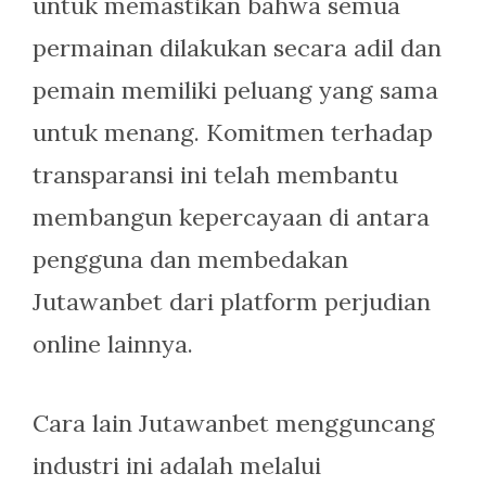
untuk memastikan bahwa semua
permainan dilakukan secara adil dan
pemain memiliki peluang yang sama
untuk menang. Komitmen terhadap
transparansi ini telah membantu
membangun kepercayaan di antara
pengguna dan membedakan
Jutawanbet dari platform perjudian
online lainnya.
Cara lain Jutawanbet mengguncang
industri ini adalah melalui