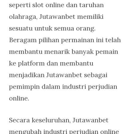
seperti slot online dan taruhan
olahraga, Jutawanbet memiliki
sesuatu untuk semua orang.
Beragam pilihan permainan ini telah
membantu menarik banyak pemain
ke platform dan membantu
menjadikan Jutawanbet sebagai
pemimpin dalam industri perjudian
online.
Secara keseluruhan, Jutawanbet
mengubah industri perjudian online