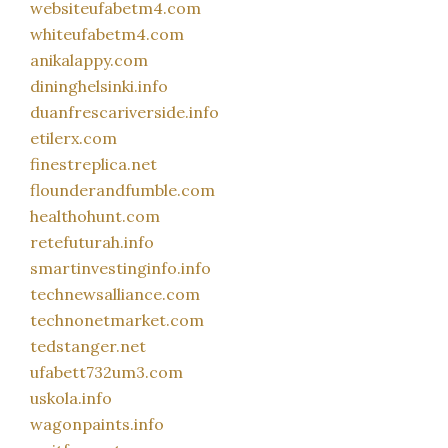
websiteufabetm4.com
whiteufabetm4.com
anikalappy.com
dininghelsinki.info
duanfrescariverside.info
etilerx.com
finestreplica.net
flounderandfumble.com
healthohunt.com
retefuturah.info
smartinvestinginfo.info
technewsalliance.com
technonetmarket.com
tedstanger.net
ufabett732um3.com
uskola.info
wagonpaints.info