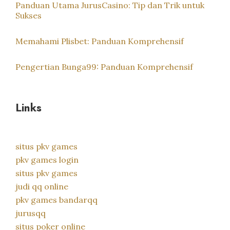
Panduan Utama JurusCasino: Tip dan Trik untuk
Sukses
Memahami Plisbet: Panduan Komprehensif
Pengertian Bunga99: Panduan Komprehensif
Links
situs pkv games
pkv games login
situs pkv games
judi qq online
pkv games bandarqq
jurusqq
situs poker online