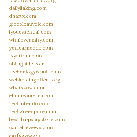
pcsoftwarefree.org
dailylinking.com
dnafyx.com
giocolenuvole.com
iyouessential.com
withloveamity.com
youlearncode.com
fxyatirim.com
abbuguide.com
technologyresult.com
webhostingoffers.org
whatszow.com
ehomeamerca.com
techintendo.com
techgreenpure.com
bestdropshipstore.com
cartelreviews.com
surfsway.com