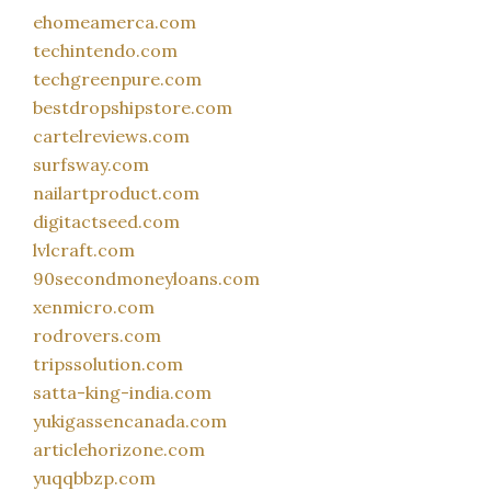
ehomeamerca.com
techintendo.com
techgreenpure.com
bestdropshipstore.com
cartelreviews.com
surfsway.com
nailartproduct.com
digitactseed.com
lvlcraft.com
90secondmoneyloans.com
xenmicro.com
rodrovers.com
tripssolution.com
satta-king-india.com
yukigassencanada.com
articlehorizone.com
yuqqbbzp.com