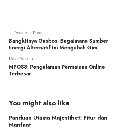
Post navigation
Previous Post
Bangkitnya Gasbos: Bagaimana Sumber
Energi Alternatif Ini Mengubah Gim
Next Post
MPO88: Pengalaman Permainan Online
Terbesar
You might also like
Panduan Utama Majestibet: Fitur dan
Manfaat