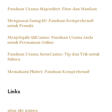
Panduan Utama Majestibet: Fitur dan Manfaat
Menguasai Saung4D: Panduan Komprehensif
untuk Pemula
Menjelajahi AhlCasino: Panduan Utama Anda
untuk Permainan Online
Panduan Utama JurusCasino: Tip dan Trik untuk
Sukses
Memahami Plisbet: Panduan Komprehensif
Links
situs pkv games