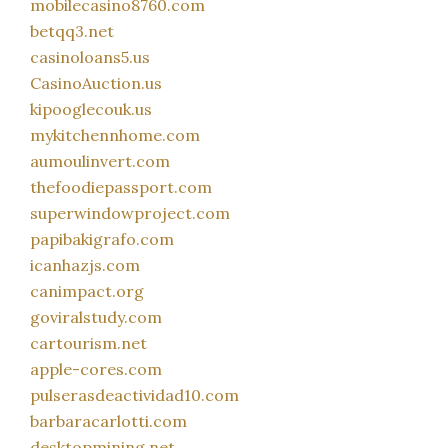
mobilecasino8760.com
betqq3.net
casinoloans5.us
CasinoAuction.us
kipooglecouk.us
mykitchennhome.com
aumoulinvert.com
thefoodiepassport.com
superwindowproject.com
papibakigrafo.com
icanhazjs.com
canimpact.org
goviralstudy.com
cartourism.net
apple-cores.com
pulserasdeactividad10.com
barbaracarlotti.com
desktopmining.net