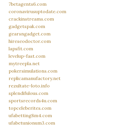
7betagents6.com
coronavirusuptodate.com
crackinstreams.com
gadgetspak.com
gearsngadget.com
hireseodoctor.com
lapsfit.com
levelup-fast.com
mytreepla.net
pokersimulations.com
replicamanufactory.net
rezultate-loto.info
splendifulous.com
sportsrecords4u.com
topceleberites.com
ufabetting8m4.com
ufabetunionum3.com