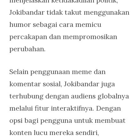
menjelaskan ketidakadilan politik,
Jokibandar tidak takut menggunakan
humor sebagai cara memicu
percakapan dan mempromosikan
perubahan.
Selain penggunaan meme dan
komentar sosial, Jokibandar juga
terhubung dengan audiens globalnya
melalui fitur interaktifnya. Dengan
opsi bagi pengguna untuk membuat
konten lucu mereka sendiri,