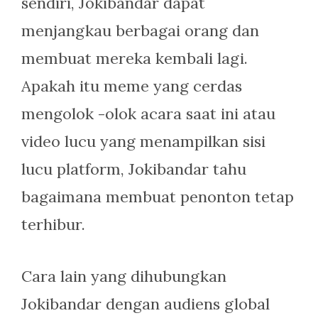
sendiri, Jokibandar dapat
menjangkau berbagai orang dan
membuat mereka kembali lagi.
Apakah itu meme yang cerdas
mengolok -olok acara saat ini atau
video lucu yang menampilkan sisi
lucu platform, Jokibandar tahu
bagaimana membuat penonton tetap
terhibur.
Cara lain yang dihubungkan
Jokibandar dengan audiens global