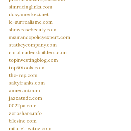
simracinglinks.com
dosyamerkezi.net
le-surrealisme.com
showcasebeauty.com
insurancepolicyexpert.com
statkeycompany.com
carolinadeckbuilders.com
topinvestingblog.com
top50tools.com
the-rep.com
saltyfranks.com
annerani.com
jazzatude.com
0022pa.com
zeroshare.info
bilesinc.com
milaretreatnz.com