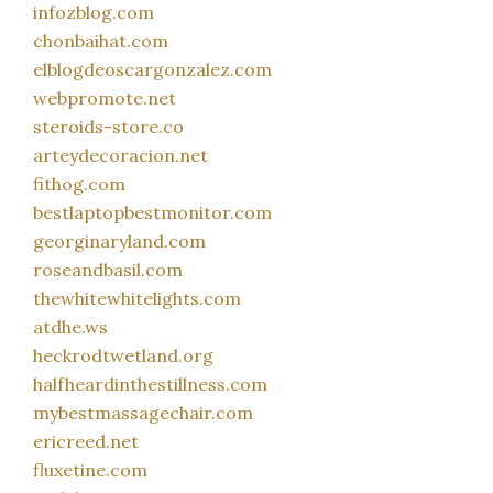
infozblog.com
chonbaihat.com
elblogdeoscargonzalez.com
webpromote.net
steroids-store.co
arteydecoracion.net
fithog.com
bestlaptopbestmonitor.com
georginaryland.com
roseandbasil.com
thewhitewhitelights.com
atdhe.ws
heckrodtwetland.org
halfheardinthestillness.com
mybestmassagechair.com
ericreed.net
fluxetine.com