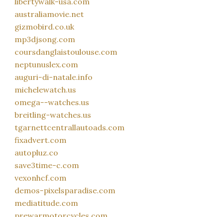
libertywalk-usa.com
australiamovie.net
gizmobird.co.uk
mp3djsong.com
coursdanglaistoulouse.com
neptunuslex.com
auguri-di-natale.info
michelewatch.us
omega--watches.us
breitling-watches.us
tgarnettcentrallautoads.com
fixadvert.com
autopluz.co
save3time-c.com
vexonhcf.com
demos-pixelsparadise.com
mediatitude.com
prewarmotorcycles.com