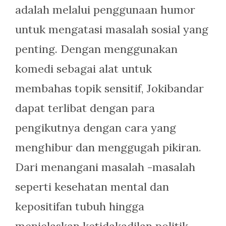
adalah melalui penggunaan humor
untuk mengatasi masalah sosial yang
penting. Dengan menggunakan
komedi sebagai alat untuk
membahas topik sensitif, Jokibandar
dapat terlibat dengan para
pengikutnya dengan cara yang
menghibur dan menggugah pikiran.
Dari menangani masalah -masalah
seperti kesehatan mental dan
kepositifan tubuh hingga