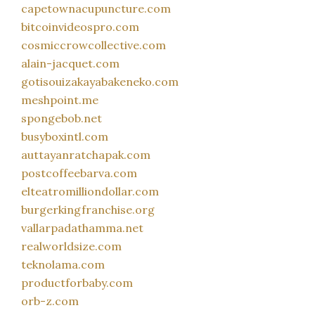
capetownacupuncture.com
bitcoinvideospro.com
cosmiccrowcollective.com
alain-jacquet.com
gotisouizakayabakeneko.com
meshpoint.me
spongebob.net
busyboxintl.com
auttayanratchapak.com
postcoffeebarva.com
elteatromilliondollar.com
burgerkingfranchise.org
vallarpadathamma.net
realworldsize.com
teknolama.com
productforbaby.com
orb-z.com