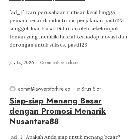
[ad_1] Dari perusahaan rintisan kecil hingga
pemain besar di industri ini, perjalanan pasti123
sungguh luar biasa. Didirikan oleh sekelompok
teman yang memiliki hasrat terhadap inovasi dan
dorongan untuk sukses, pasti123
July 14, 2026
Comments are closed
admin@lawyersforhire.co
in
Situs Slot
Siap-siap Menang Besar
dengan Promosi Menarik
Nusantara88
[ad_1] Apakah Anda siap untuk menang besar?