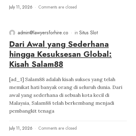
July 11, 2026
Comments are closed
admin@lawyersforhire.co
in
Situs Slot
Dari Awal yang Sederhana
hingga Kesuksesan Global:
Kisah Salam88
[ad_1] Salam88 adalah kisah sukses yang telah
memikat hati banyak orang di seluruh dunia. Dari
awal yang sederhana di sebuah kota kecil di
Malaysia, Salam88 telah berkembang menjadi
pembangkit tenaga
July 11, 2026
Comments are closed