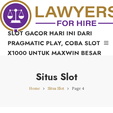
SLOT GACOR HARI INI DARI
PRAGMATIC PLAY, COBA SLOT
Togg
X1000 UNTUK MAXWIN BESAR
Situs Slot
Home
Situs Slot
Page 4